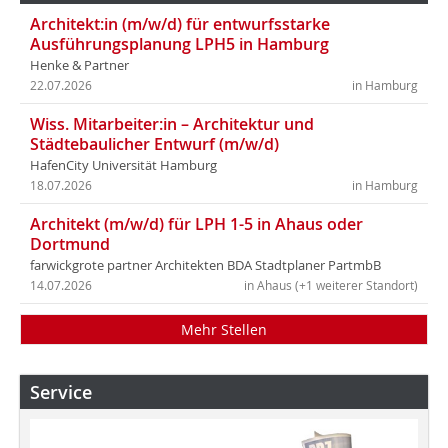
Architekt:in (m/w/d) für entwurfsstarke
Ausführungsplanung LPH5 in Hamburg
Henke & Partner
22.07.2026
in Hamburg
Wiss. Mitarbeiter:in – Architektur und
Städtebaulicher Entwurf (m/w/d)
HafenCity Universität Hamburg
18.07.2026
in Hamburg
Architekt (m/w/d) für LPH 1-5 in Ahaus oder
Dortmund
farwickgrote partner Architekten BDA Stadtplaner PartmbB
14.07.2026
in Ahaus (+1 weiterer Standort)
Mehr Stellen
Service