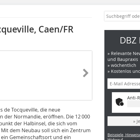
cqueville, Caen/FR
DBZ 
» Relevante New
und Baupraxis
» wöchentlich
» Kostenlos un
Anti-R
s de Tocqueville, die neue
n der Normandie, eröffnen. Die 12 000
» J
unkt der Halbinsel, die sich vom
 Mit dem Neubau soll sich ein Zentrum
Beispiele, Hinweis
t, ein Gemeinschaftsort und ein
Widerruf