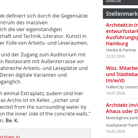
Stellenmark
ek definiert sich durch die Gegensätze
Zentrum des massiven
Architekt:in 
ich die vier eigenständigen
entwurfsstar
haft und Technik, Literatur, Kunst) in
Ausführungsp
ner Fülle von Arbeits- und Leseräumen.
Hamburg
Henke & Partner
k und der Zugang zum Auditorium mit
22.07.2026
ein Restaurant mit Außenterrasse vor
zahlreiche Arbeits- und Leseplätze und
Wiss. Mitarbei
und Städteba
Deren digitale Varianten und
(m/w/d)
ugänglich.
HafenCity Univer
 einmal Extraplatz, zudem sind hier
18.07.2026
 Archiv ist im Keller, „sicher und
Architekt (m/
otected from the surrounding water by
Ahaus oder 
 the inner side of the concrete walls.”
farwickgrote par
en.
Be. K.
Stadtplaner Par
14.07.2026
schien in