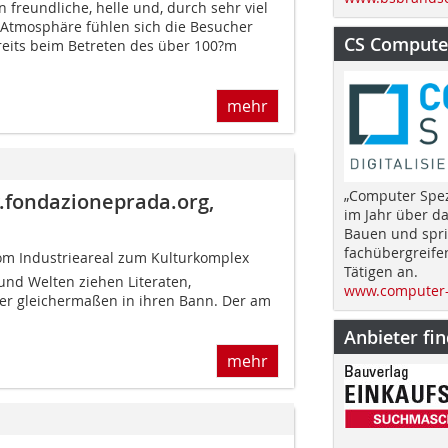
freundliche, helle und, durch sehr viel
Atmosphäre fühlen sich die Besucher
CS Computer
reits beim Betreten des über 100?m
mehr
„Computer Spez
.fondazioneprada.org,
im Jahr über d
Bauen und spri
fachübergreife
om Industrieareal zum Kulturkomplex
Tätigen an.
nd Welten ziehen Literaten,
www.computer-
er gleichermaßen in ihren Bann. Der am
Anbieter fi
mehr