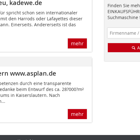
.eu, kadewe.de
Finden Sie mehr
EINKAUFSFÜHRE
ür spricht schon sein internationaler
Suchmaschine f
 mit den Harrods oder Lafayettes dieser
nn. Einerseits. Andererseits ist das
mehr
A
ern www.asplan.de
etenzen durch eine transparente
tgedanke beim Entwurf des ca. 28?000?m²
ums in Kaiserslautern. Nach
...
mehr