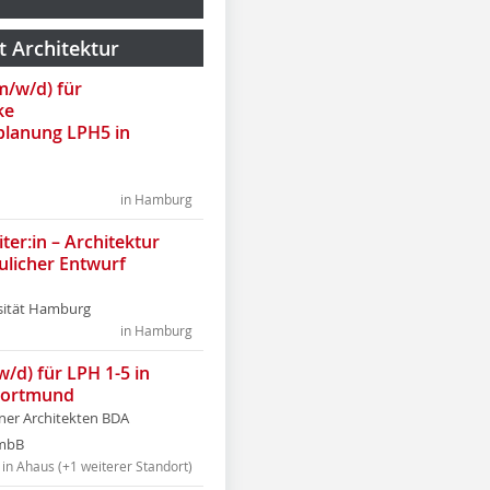
t Architektur
(m/w/d) für
ke
lanung LPH5 in
in Hamburg
ter:in – Architektur
ulicher Entwurf
sität Hamburg
in Hamburg
w/d) für LPH 1-5 in
Dortmund
tner Architekten BDA
tmbB
in Ahaus (+1 weiterer Standort)