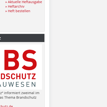
» Aktuelle Heftausgabe
» Heftarchiv
» Heft bestellen
z
z“ informiert zweimal im
das Thema Brandschutz
hutz.de