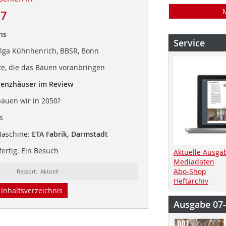
17
ns
Service
elga Kühnhenrich, BBSR, Bonn
kte, die das Bauen voranbringen
zienzhäuser im Review
bauen wir in 2050?
s
Maschine:
ETA Fabrik, Darmstadt
 fertig. Ein Besuch
Aktuelle Ausga
Mediadaten
Abo-Shop
Ressort: Aktuell
Heftarchiv
Inhaltsverzeichnis
Ausgabe 07