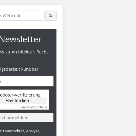
Newsletter
s zu Architektur, Recht
d jederzeit kündbar
oboter-Verifizierung
Hier klicken
Friendly
Captcha ⇗
etzt anmelden!
e: Datenschutz, Analyse,