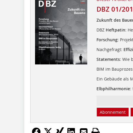
DBZ 01/20
Zukunft des Baue
DBZ
Heftpatin
: H
Forschung
: Proje
Nachgefragt:
Effi
Statements
: Wie 
BIM im Bauprozes
Ein Gebäude als 
Elbphilharmonie
:
Abonnement