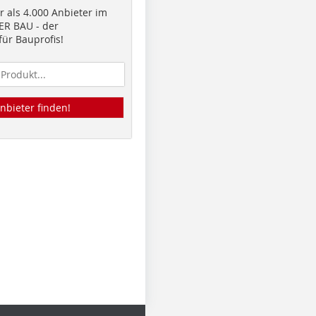
 als 4.000 Anbieter im
R BAU - der
ür Bauprofis!
nbieter finden!