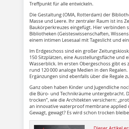
Treffpunkt für alle entwickeln.
Die Gestaltung (OMA, Rotterdam) der Biblioth
Masse und Leere. Ihr zentraler Raum ist ins 
Baukörperkreuzes eingefügt. Hier verbinden s
Bibliotheken (Geisteswissenschaften, Wissensc
einem intimen Lesesaal mit Tageslicht und ei
Im Erdgeschoss sind ein großer Zeitungskios
150 Sitzplätzen, eine Ausstellungsfläche und 
Wasserblick. Im ersten Obergeschoss gibt es 
rund 120 000 analoge Medien in den Regalen. 
Ergänzungen sind ebenfalls über die Regale z
Ganz oben haben Kinder und Jugendliche noch
die Büro- und Technikräume untergebracht. Das
trocken”, wie die Architekten versichern: „pr
an innovative waterproof membrane applied on
Gewagt, gewagt? Es wird schon trocken bleib
Dieser Artikel er