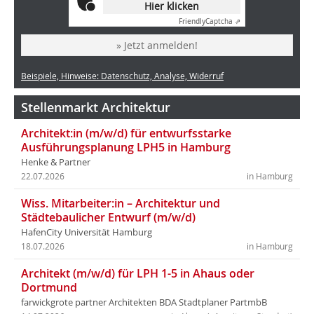
Hier klicken
Friendly
Captcha ⇗
» Jetzt anmelden!
Beispiele, Hinweise: Datenschutz, Analyse, Widerruf
Stellenmarkt Architektur
Architekt:in (m/w/d) für entwurfsstarke
Ausführungsplanung LPH5 in Hamburg
Henke & Partner
22.07.2026
in Hamburg
Wiss. Mitarbeiter:in – Architektur und
Städtebaulicher Entwurf (m/w/d)
HafenCity Universität Hamburg
18.07.2026
in Hamburg
Architekt (m/w/d) für LPH 1-5 in Ahaus oder
Dortmund
farwickgrote partner Architekten BDA Stadtplaner PartmbB