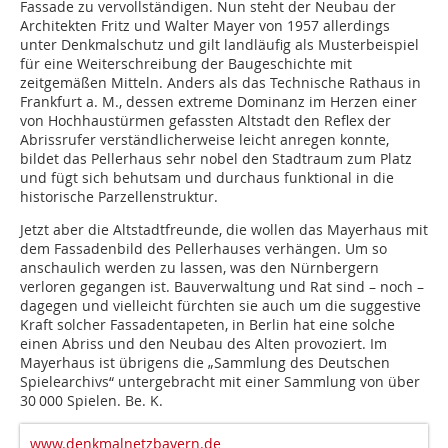
Fassade zu vervollständigen. Nun steht der Neubau der
Architekten Fritz und Walter Mayer von 1957 allerdings
unter Denkmalschutz und gilt landläufig als Musterbeispiel
für eine Weiterschreibung der Baugeschichte mit
zeitgemäßen Mitteln. Anders als das Technische Rathaus in
Frankfurt a. M., dessen extreme Dominanz im Herzen einer
von Hochhaustürmen gefassten Altstadt den Reflex der
Abrissrufer verständlicherweise leicht anregen konnte,
bildet das Pellerhaus sehr nobel den Stadtraum zum Platz
und fügt sich behutsam und durchaus funktional in die
historische Parzellenstruktur.
Jetzt aber die Altstadtfreunde, die wollen das Mayerhaus mit
dem Fassadenbild des Pellerhauses verhängen. Um so
anschaulich werden zu lassen, was den Nürnbergern
verloren gegangen ist. Bauverwaltung und Rat sind – noch –
dagegen und vielleicht fürchten sie auch um die suggestive
Kraft solcher Fassadentapeten, in Berlin hat eine solche
einen Abriss und den Neubau des Alten provoziert. Im
Mayerhaus ist übrigens die „Sammlung des Deutschen
Spielearchivs“ untergebracht mit einer Sammlung von über
30 000 Spielen. Be. K.
www.denkmalnetzbayern.de