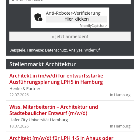
Anti-Roboter-Verifizierung
Hier klicken
Friendly
Captcha ⇗
» Jetzt anmelden!
Beispiele, Hinweise: Datenschutz, Analyse, Widerruf
Stellenmarkt Architektur
Architekt:in (m/w/d) für entwurfsstarke
Ausführungsplanung LPH5 in Hamburg
Henke & Partner
22.07.2026
in Hamburg
Wiss. Mitarbeiter:in – Architektur und
Städtebaulicher Entwurf (m/w/d)
HafenCity Universität Hamburg
18.07.2026
in Hamburg
Architekt (m/w/d) für LPH 1-5 in Ahaus oder