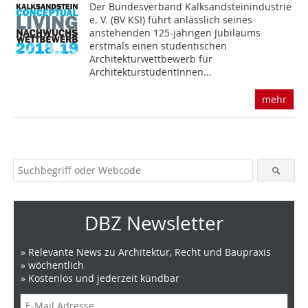
Der Bundesverband Kalksandsteinindustrie
e. V. (BV KSI) führt anlässlich seines
anstehenden 125-jährigen Jubiläums
erstmals einen studentischen
Architekturwettbewerb für
ArchitekturstudentInnen...
mehr
DBZ Newsletter
» Relevante News zu Architektur, Recht und Baupraxis
» wöchentlich
» Kostenlos und jederzeit kündbar