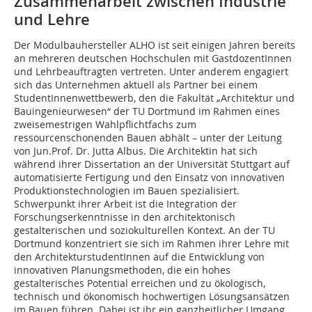
Zusammenarbeit zwischen Industrie
und Lehre
Der Modulbauhersteller ALHO ist seit einigen Jahren bereits
an mehreren deutschen Hochschulen mit GastdozentInnen
und Lehrbeauftragten vertreten. Unter anderem engagiert
sich das Unternehmen aktuell als Partner bei einem
StudentInnenwettbewerb, den die Fakultät „Architektur und
Bauingenieurwesen“ der TU Dortmund im Rahmen eines
zweisemestrigen Wahlpflichtfachs zum
ressourcenschonenden Bauen abhält – unter der Leitung
von Jun.Prof. Dr. Jutta Albus. Die Architektin hat sich
während ihrer Dissertation an der Universität Stuttgart auf
automatisierte Fertigung und den Einsatz von innovativen
Produktionstechnologien im Bauen spezialisiert.
Schwerpunkt ihrer Arbeit ist die Integration der
Forschungserkenntnisse in den architektonisch
gestalterischen und soziokulturellen Kontext. An der TU
Dortmund konzentriert sie sich im Rahmen ihrer Lehre mit
den ArchitekturstudentInnen auf die Entwicklung von
innovativen Planungsmethoden, die ein hohes
gestalterisches Potential erreichen und zu ökologisch,
technisch und ökonomisch hochwertigen Lösungsansätzen
im Bauen führen. Dabei ist ihr ein ganzheitlicher Umgang