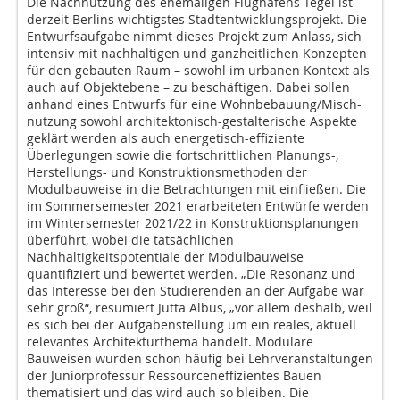
Die Nachnutzung des ehemaligen Flughafens Tegel ist
derzeit Berlins wichtigstes Stadtentwicklungsprojekt. Die
Entwurfsaufgabe nimmt dieses Projekt zum Anlass, sich
intensiv mit nachhaltigen und ganzheitlichen Konzepten
für den gebauten Raum – sowohl im urbanen Kontext als
auch auf Objektebene – zu beschäftigen. Dabei sollen
anhand eines Entwurfs für eine Wohnbebauung/Misch-
nutzung sowohl architektonisch-gestalterische Aspekte
geklärt werden als auch energetisch-effiziente
Überlegungen sowie die fortschrittlichen Planungs-,
Herstellungs- und Konstruktionsmethoden der
Modulbauweise in die Betrachtungen mit einfließen. Die
im Sommersemester 2021 erarbeiteten Entwürfe werden
im Wintersemester 2021/22 in Konstruktionsplanungen
überführt, wobei die tatsächlichen
Nachhaltigkeitspotentiale der Modulbauweise
quantifiziert und bewertet werden. „Die Resonanz und
das Interesse bei den Studierenden an der Aufgabe war
sehr groß“, resümiert Jutta Albus, „vor allem deshalb, weil
es sich bei der Aufgabenstellung um ein reales, aktuell
relevantes Architekturthema handelt. Modulare
Bauweisen wurden schon häufig bei Lehrveranstaltungen
der Juniorprofessur Ressourceneffizientes Bauen
thematisiert und das wird auch so bleiben. Die