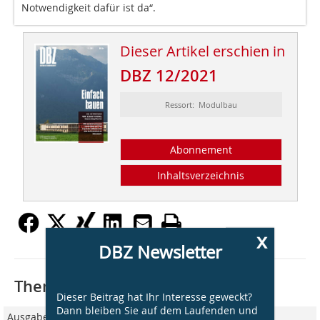
Notwendigkeit dafür ist da“.
Dieser Artikel erschien in
DBZ 12/2021
Ressort: Modulbau
Abonnement
Inhaltsverzeichnis
x
DBZ Newsletter
Thematisch passende Artikel:
Dieser Beitrag hat Ihr Interesse geweckt?
Dann bleiben Sie auf dem Laufenden und
Ausgabe 01/2022