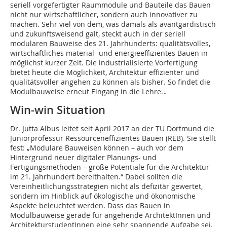
seriell vorgefertigter Raummodule und Bauteile das Bauen
nicht nur wirtschaftlicher, sondern auch innovativer zu
machen. Sehr viel von dem, was damals als avantgardistisch
und zukunftsweisend galt, steckt auch in der seriell
modularen Bauweise des 21. Jahrhunderts: qualitätsvolles,
wirtschaftliches material- und energieeffizientes Bauen in
möglichst kurzer Zeit. Die industrialisierte Vorfertigung
bietet heute die Möglichkeit, Architektur effizienter und
qualitätsvoller angehen zu können als bisher. So findet die
Modulbauweise erneut Eingang in die Lehre.↓
Win-win Situation
Dr. Jutta Albus leitet seit April 2017 an der TU Dortmund die
Juniorprofessur Ressourceneffizientes Bauen (REB). Sie stellt
fest: „Modulare Bauweisen können – auch vor dem
Hintergrund neuer digitaler Planungs- und
Fertigungsmethoden – große Potentiale für die Architektur
im 21. Jahrhundert bereithalten.“ Dabei sollten die
Vereinheitlichungsstrategien nicht als defizitär gewertet,
sondern im Hinblick auf ökologische und ökonomische
Aspekte beleuchtet werden. Dass das Bauen in
Modulbauweise gerade für angehende ArchitektInnen und
ArchitekturstudentInnen eine sehr spannende Aufgabe sei,