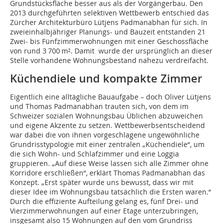
Grundstücksfläche besser aus als der Vorgängerbau. Den
2013 durchgeführten selektiven Wettbewerb entschied das
Zürcher Architekturbüro Lütjens Padmanabhan für sich. In
zweieinhalbjähriger Planungs- und Bauzeit entstanden 21
Zwei- bis Fünfzimmerwohnungen mit einer Geschossfläche
von rund 3 700 m². Damit wurde der ursprünglich an dieser
Stelle vorhandene Wohnungsbestand nahezu verdreifacht.
Küchendiele und kompakte Zimmer
Eigentlich eine alltägliche Bauaufgabe – doch Oliver Lütjens
und Thomas Padmanabhan trauten sich, von dem im
Schweizer sozialen Wohnungsbau Üblichen abzuweichen
und eigene Akzente zu setzen. Wettbewerbsentscheidend
war dabei die von ihnen vorgeschlagene ungewöhnliche
Grundrisstypologie mit einer zentralen „Küchendiele“, um
die sich Wohn- und Schlafzimmer und eine Loggia
gruppieren. „Auf diese Weise lassen sich alle Zimmer ohne
Korridore erschließen“, erklärt Thomas Padmanabhan das
Konzept. „Erst später wurde uns bewusst, dass wir mit
dieser Idee im Wohnungsbau tatsächlich die Ersten waren.“
Durch die effiziente Aufteilung gelang es, fünf Drei- und
Vierzimmerwohnungen auf einer Etage unterzubringen,
insgesamt also 15 Wohnungen auf den vom Grundriss