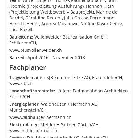
Team:
Oliver Lütjens, Thomas Padmanabhan, Moritz
Hoernle (Projektleitung Ausführung), Hannah Klein
(Projektleitung Wettbewerb – Bauprojekt), Marine de
Dardel, Géraldine Recker , Julia Grosse Darrelmann,
Henrike Heuer, Andrea Micanovic, Nadine Käser Cenoz,
Luca Bazelli
Bauleitung:
Vollenweider Baurealisation GmbH,
Schlieren/CH,
www.piusvollenweider.ch
Bauzeit:
April 2016 – November 2018
Fachplaner
Tragwerksplaner:
SJB Kempter Fitze AG, Frauenfeld/CH,
www.sjb.ch
Landschaftsarchitekt:
Lütjens Padmanabhan Architekten,
Zürich/CH
Energieplaner:
Waldhauser + Hermann AG,
Münchenstein/CH,
www.waldhauser-hermann.ch
Elektroplaner:
Mettler + Partner, Zürich/CH,
www.mettlerpartner.ch
Sanitär:
Friedrich Haustechnik AG, Schlieren/CH,