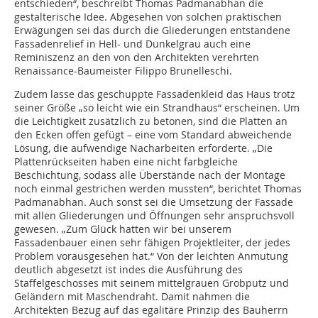
entschieden“, beschreibt Thomas Padmanabhan die
gestalterische Idee. Abgesehen von solchen praktischen
Erwägungen sei das durch die Gliederungen entstandene
Fassadenrelief in Hell- und Dunkelgrau auch eine
Reminiszenz an den von den Architekten verehrten
Renaissance-Baumeister Filippo Brunelleschi.
Zudem lasse das geschuppte Fassadenkleid das Haus trotz
seiner Größe „so leicht wie ein Strandhaus“ erscheinen. Um
die Leichtigkeit zusätzlich zu betonen, sind die Platten an
den Ecken offen gefügt – eine vom Standard abweichende
Lösung, die aufwendige Nacharbeiten erforderte. „Die
Plattenrückseiten haben eine nicht farbgleiche
Beschichtung, sodass alle Überstände nach der Montage
noch einmal gestrichen werden mussten“, berichtet Thomas
Padmanabhan. Auch sonst sei die Umsetzung der Fassade
mit allen Gliederungen und Öffnungen sehr anspruchsvoll
gewesen. „Zum Glück hatten wir bei unserem
Fassadenbauer einen sehr fähigen Projektleiter, der jedes
Problem vorausgesehen hat.“ Von der leichten Anmutung
deutlich abgesetzt ist indes die Ausführung des
Staffelgeschosses mit seinem mittelgrauen Grobputz und
Geländern mit Maschendraht. Damit nahmen die
Architekten Bezug auf das egalitäre Prinzip des Bauherrn