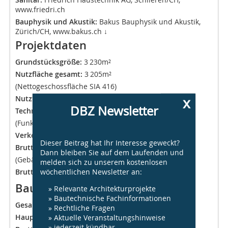
www.friedri.ch
Bauphysik und Akustik:
Bakus Bauphysik und Akustik,
Zürich/CH,
www.bakus.ch ↓
Projektdaten
Grundstücksgröße:
3 230m²
Nutzfläche gesamt:
3 205m²
(Nettogeschossfläche SIA 416)
x
Nutzfläche:
2 801 m² (Nutzfläche SIA 416)
DBZ Newsletter
Technikfläche:
77 m²
(Funktionsfläche SIA 416)
Verkehrsfläche:
326 m²
Dieser Beitrag hat Ihr Interesse geweckt?
Brutto-Grundfläche:
929 m²
Dann bleiben Sie auf dem Laufenden und
(Gebäudegrundfläche SIA 416)
melden sich zu unserem kostenlosen
wöchentlichen Newsletter an:
Brutto-Rauminhalt:
10 374 m³ (Gebäudevolumen)
Baukosten
» Relevante Architekturprojekte
» Bautechnische Fachinformationen
Gesamt brutto:
9,3 Mio. €
» Rechtliche Fragen
» Aktuelle Veranstaltungshinweise
Hauptnutzfläche:
4 219 €/m²
» jederzeit kündbar