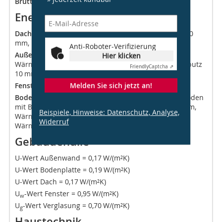
Brutto-Rauminhalt:
4 742 €/m³
Energiekonzept
Dach:
Extensiv begrüntes Dach, Wärmedämmung 160
mm, Betondecke 220 mm
Anti-Roboter-Verifizierung
Außenwand:
Eternitfassade hinterlüftet,
Hier klicken
Wärmedämmung 160 mm, Backstein 150 mm, Innenputz
Friendly
Captcha ⇗
10 mm
Melden Sie sich jetzt an!
Fenster:
Holzfenster mit 3-fach-Isolierverglasung
Boden zu Erdreich:
Plattenbelag 20 mm, Unterlagsboden
mit Bodenheizung 80 mm, Trittschalldämmung 20 mm,
Beispiele, Hinweise: Datenschutz, Analyse,
Wärmedämmung 20 mm, Betondecke 300 mm,
Widerruf
Wärmedämmung 140 mm
Gebäudehülle
U-Wert Außenwand = 0,17 W/(m²K)
U-Wert Bodenplatte = 0,19 W/(m²K)
U-Wert Dach = 0,17 W/(m²K)
U
-Wert Fenster = 0,95 W/(m²K)
w
U
-Wert Verglasung = 0,70 W/(m²K)
g
Haustechnik