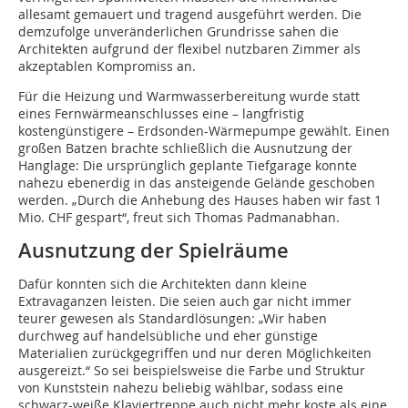
allesamt gemauert und tragend ausgeführt werden. Die
demzufolge unveränderlichen Grundrisse sahen die
Architekten aufgrund der flexibel nutzbaren Zimmer als
akzeptablen Kompromiss an.
Für die Heizung und Warmwasserbereitung wurde statt
eines Fernwärmeanschlusses eine – langfristig
kostengünstigere – Erdsonden-Wärmepumpe gewählt. Einen
großen Batzen brachte schließlich die Ausnutzung der
Hanglage: Die ursprünglich geplante Tiefgarage konnte
nahezu ebenerdig in das ansteigende Gelände geschoben
werden. „Durch die Anhebung des Hauses haben wir fast 1
Mio. CHF gespart“, freut sich Thomas Padmanabhan.
Ausnutzung der Spielräume
Dafür konnten sich die Architekten dann kleine
Extravaganzen leisten. Die seien auch gar nicht immer
teurer gewesen als Standardlösungen: „Wir haben
durchweg auf handelsübliche und eher günstige
Materialien zurückgegriffen und nur deren Möglichkeiten
ausgereizt.“ So sei beispielsweise die Farbe und Struktur
von Kunststein nahezu beliebig wählbar, sodass eine
schwarz-weiße Klaviertreppe auch nicht mehr koste als eine