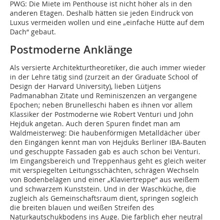
PWG: Die Miete im Penthouse ist nicht höher als in den
anderen Etagen. Deshalb hätten sie jeden Eindruck von
Luxus vermeiden wollen und eine „einfache Hütte auf dem
Dach“ gebaut.
Postmoderne Anklänge
Als versierte Architekturtheoretiker, die auch immer wieder
in der Lehre tätig sind (zurzeit an der Graduate School of
Design der Harvard University), lieben Lütjens
Padmanabhan Zitate und Reminiszenzen an vergangene
Epochen; neben Brunelleschi haben es ihnen vor allem
Klassiker der Postmoderne wie Robert Venturi und John
Hejduk angetan. Auch deren Spuren findet man am
Waldmeisterweg: Die haubenförmigen Metalldächer über
den Eingängen kennt man von Hejduks Berliner IBA-Bauten
und geschuppte Fassaden gab es auch schon bei Venturi.
Im Eingangsbereich und Treppenhaus geht es gleich weiter
mit verspiegelten Leitungsschächten, schrägen Wechseln
von Bodenbelägen und einer „Klaviertreppe“ aus weißem
und schwarzem Kunststein. Und in der Waschküche, die
zugleich als Gemeinschaftsraum dient, springen sogleich
die breiten blauen und weißen Streifen des
Naturkautschukbodens ins Auge. Die farblich eher neutral