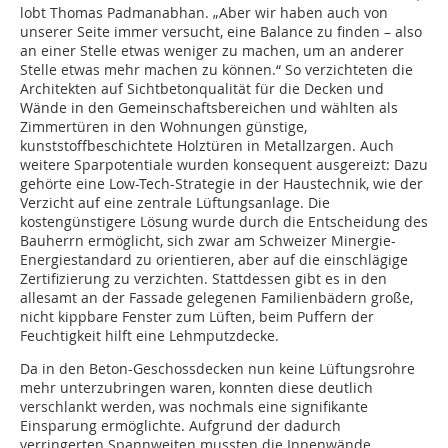
lobt Thomas Padmanabhan. „Aber wir haben auch von
unserer Seite immer versucht, eine Balance zu finden – also
an einer Stelle etwas weniger zu machen, um an anderer
Stelle etwas mehr machen zu können.“ So verzichteten die
Architekten auf Sichtbetonqualität für die Decken und
Wände in den Gemeinschaftsbereichen und wählten als
Zimmertüren in den Wohnungen günstige,
kunststoffbeschichtete Holztüren in Metallzargen. Auch
weitere Sparpotentiale wurden konsequent ausgereizt: Dazu
gehörte eine Low-Tech-Strategie in der Haustechnik, wie der
Verzicht auf eine zentrale Lüftungsanlage. Die
kostengünstigere Lösung wurde durch die Entscheidung des
Bauherrn ermöglicht, sich zwar am Schweizer Minergie-
Energiestandard zu orientieren, aber auf die einschlägige
Zertifizierung zu verzichten. Stattdessen gibt es in den
allesamt an der Fassade gelegenen Familienbädern große,
nicht kippbare Fenster zum Lüften, beim Puffern der
Feuchtigkeit hilft eine Lehmputzdecke.
Da in den Beton-Geschossdecken nun keine Lüftungsrohre
mehr unterzubringen waren, konnten diese deutlich
verschlankt werden, was nochmals eine signifikante
Einsparung ermöglich­te. Aufgrund der dadurch
verringerten Spannweiten mussten die Innenwände