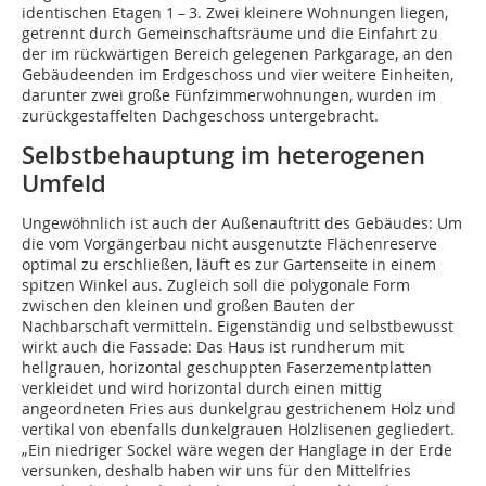
identischen Etagen 1 – 3. Zwei kleinere Wohnungen liegen,
getrennt durch Gemeinschaftsräume und die Einfahrt zu
der im rückwärtigen Bereich gelegenen Parkgarage, an den
Gebäudeenden im Erdgeschoss und vier weitere Einheiten,
darunter zwei große Fünfzimmerwohnungen, wurden im
zurückgestaffelten Dachgeschoss untergebracht.
Selbstbehauptung im heterogenen
Umfeld
Ungewöhnlich ist auch der Außenauftritt des Gebäudes: Um
die vom Vorgängerbau nicht ausgenutzte Flächenreserve
optimal zu erschließen, läuft es zur Gartenseite in einem
spitzen Winkel aus. Zugleich soll die polygonale Form
zwischen den kleinen und großen Bauten der
Nachbarschaft vermitteln. Eigenständig und selbstbewusst
wirkt auch die Fassade: Das Haus ist rundherum mit
hellgrauen, horizontal geschuppten Faserzementplatten
verkleidet und wird horizontal durch einen mittig
angeordneten Fries aus dunkelgrau gestrichenem Holz und
vertikal von ebenfalls dunkelgrauen Holzlisenen gegliedert.
„Ein niedriger Sockel wäre wegen der Hanglage in der Erde
versunken, deshalb haben wir uns für den Mittelfries