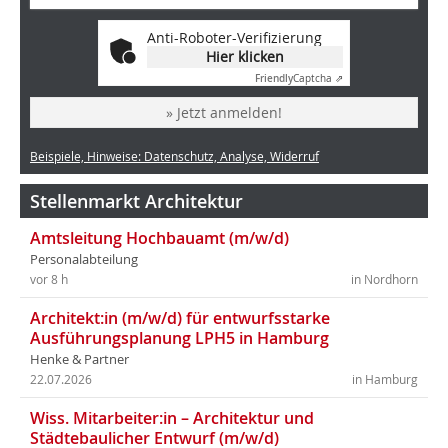
Anti-Roboter-Verifizierung
Hier klicken
Friendly
Captcha ⇗
» Jetzt anmelden!
Beispiele, Hinweise: Datenschutz, Analyse, Widerruf
Stellenmarkt Architektur
Amtsleitung Hochbauamt (m/w/d)
Personalabteilung
vor 8 h
in Nordhorn
Architekt:in (m/w/d) für entwurfsstarke
Ausführungsplanung LPH5 in Hamburg
Henke & Partner
22.07.2026
in Hamburg
Wiss. Mitarbeiter:in – Architektur und
Städtebaulicher Entwurf (m/w/d)