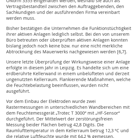
ÖNorm 3355 eingehalten werden, weshalb sie auch als
Vertragsbestandteil zwischen den Auftraggebenden, den
Sachkundigen und der ausführenden Firma vereinbart
werden muss.
Bisher bestätigen die Unternehmen die Funktionstüchtigkeit
ihrer aktiven Anlagen lediglich selbst. Bei den von unserem
Büro betreuten oder überprüften aktiven Anlagen konnten
bislang jedoch noch keine bzw. nur eine nicht merkliche
Abtrocknung des Mauerwerks nachgewiesen werden [6,7].
Unsere letzte Überprüfung der Wirkungsweise einer Anlage
erfolgte in diesem Jahr in Leipzig. Es handelte sich um eine
erdberührte Kellerwand in einem unbelüfteten und derzeit
ungenutzten Kellerraum. Flankierende Maßnahmen, welche
die Feuchtebelastung beeinflussen, wurden nicht
ausgeführt.
Vor dem Einbau der Elektroden wurde zwei
Rastermessungen in unterschiedlichen Wandbereichen mit
dem Feuchtemessgerät „Trotec T 3000“ mit „HF-Sensor“
durchgeführt. Der Mittelwert der zerstörungsfreien
Messung beider Flächen betrug 42,8 Digits. Die
Raumlufttemperatur in dem Kellerraum betrug 12,3 °C und
die relative Luftfeuchte wurde mit 64,2 % gemessen.