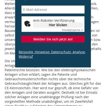
Wellen gehören selbstverständlich zum Kanon der Physik.
Allerdings emittieren die Anlagen derart schwache Wellen,
dass eine Einwirkung auf die Kapillarkräfte nicht zu
erwarten ist. Mit einigem Optimismus kann man jedoch
Anti-Roboter-Verifizierung
vermuten, dass eine intensive, neutrale Forschung Anlagen
Hier klicken
hervorbringen könnte, die eine Wirkung im Sinne der
Bauwerkstrockenlegung ausüben. Den passiven Anlagen ist
Friendly
Captcha ⇗
selbst diese Zukunft derzeit abzusprechen. Die bisher von
Melden Sie sich jetzt an!
unserem Sachverständigenbüro in 25 Jahren betreuten bzw.
überprüften passiven und aktiven Anlagen konnten in den
jeweiligen Gebäuden keine Veränderung des Feuchtegehalts
Beispiele, Hinweise: Datenschutz, Analyse,
im Mauerwerk nachweisbar erzeugen [6,7].
Widerruf
Die Unternehmen bewerben ihre paraphysikalischen
Anlagen ebenfalls gern damit, dass auch sie die
Patentrechte besitzen. Wie bei den elektrophysikalischen
Anlagen schon erklärt, sagen die Patente und
Gebrauchsmusterschriften nichts über die technische
Gebrauchstauglichkeit der Anlagen aus. Gleiches gilt für das
CE-Kennzeichen. Hier wird nur geprüft, ob eine Gefahr von
den Anlagen und Geräten ausgeht. Deshalb ist bei Einsatz
solcher Anlagen eine unabhängige Prüfung nach der
vorgestellten Methode unabdingbar, um im Zweifelsfall
einen Rückbau auf Kosten des Unternehmens zu