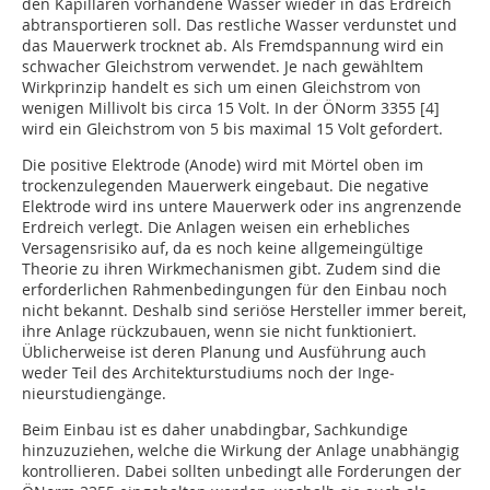
den Kapillaren vorhandene Wasser wieder in das Erdreich
abtransportieren soll. Das restliche Wasser verdunstet und
das Mauerwerk trocknet ab. Als Fremdspannung wird ein
schwacher Gleichstrom verwendet. Je nach gewähltem
Wirkprinzip handelt es sich um einen Gleichstrom von
wenigen Millivolt bis circa 15 Volt. In der ÖNorm 3355 [4]
wird ein Gleichstrom von 5 bis maximal 15 Volt gefordert.
Die positive Elektrode (Anode) wird mit Mörtel oben im
trockenzulegenden Mauerwerk eingebaut. Die negative
Elektrode wird ins untere Mauer­werk oder ins angrenzende
Erdreich verlegt. Die Anlagen weisen ein erhebliches
Versagensrisiko auf, da es noch keine allgemeingültige
Theorie zu ihren Wirkmechanismen gibt. Zudem sind die
erforderlichen Rahmenbedingungen für den Einbau noch
nicht bekannt. Deshalb sind ­seriöse Hersteller immer bereit,
ihre Anlage rückzubauen, wenn sie nicht funktioniert.
Üblicherweise ist deren Planung und Ausführung auch
weder Teil des Architekturstudiums noch der Inge­
nieurstudiengänge.
Beim Einbau ist es daher unabdingbar, Sachkundige
hinzuzuziehen, welche die Wirkung der Anlage unabhängig
kontrollieren. Dabei sollten unbedingt alle Forderungen der