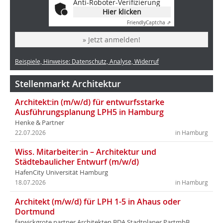
Anti-Roboter-Verifizierung
Hier klicken
Friendly
Captcha ⇗
» Jetzt anmelden!
Beispiele, Hinweise: Datenschutz, Analyse, Widerruf
Stellenmarkt Architektur
Architekt:in (m/w/d) für entwurfsstarke
Ausführungsplanung LPH5 in Hamburg
Henke & Partner
22.07.2026
in Hamburg
Wiss. Mitarbeiter:in – Architektur und
Städtebaulicher Entwurf (m/w/d)
HafenCity Universität Hamburg
18.07.2026
in Hamburg
Architekt (m/w/d) für LPH 1-5 in Ahaus oder
Dortmund
farwickgrote partner Architekten BDA Stadtplaner PartmbB