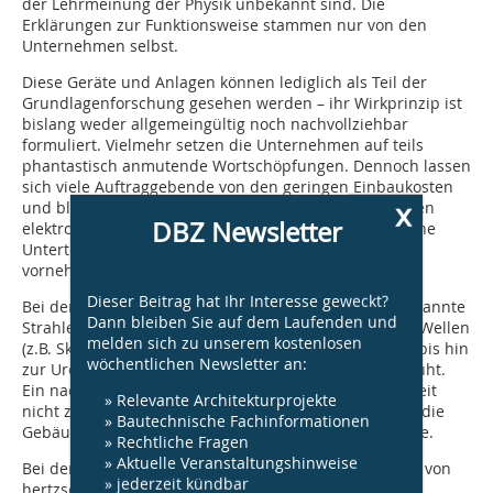
der Lehrmeinung der Physik unbekannt sind. Die
Erklärungen zur Funktionsweise stammen nur von den
Unternehmen selbst.
Diese Geräte und Anlagen können lediglich als Teil der
Grundlagenforschung gesehen werden – ihr Wirkprinzip ist
bislang weder allgemeingültig noch nachvollziehbar
formuliert. Vielmehr setzen die Unternehmen auf teils
phantastisch anmutende Wortschöpfungen. Dennoch lassen
sich viele Auftraggebende von den geringen Einbaukosten
x
und blumigen Werbeversprechen blenden. Wie bei den
DBZ Newsletter
elektrophysikalischen Anlagen kann man auch hier eine
Unterteilung zwischen passiven und aktiven Anlagen
vornehmen.
Dieser Beitrag hat Ihr Interesse geweckt?
Bei den passiven Anlagen werden in der Physik unbekannte
Dann bleiben Sie auf dem Laufenden und
Strahlen (z.B. Erdstrahlen) und kontrovers diskutierte Wellen
melden sich zu unserem kostenlosen
(z.B. Skalar- oder Teslawellen, longitudinalen Wellen), bis hin
wöchentlichen Newsletter an:
zur Urenergie für die Erklärung der Wirksamkeit bemüht.
Ein nachvollziehbares Wirkprinzip ist in absehbarer Zeit
» Relevante Architekturprojekte
nicht zu erwarten, so dass man derartige Anlagen für die
» Bautechnische Fachinformationen
Gebäudeinstandsetzung nicht in Betracht ziehen sollte.
» Rechtliche Fragen
» Aktuelle Veranstaltungshinweise
Bei den aktiven Anlagen wird das Wirkprinzip anhand von
» jederzeit kündbar
hertzschen Wellen erklärt. Diese elektromagnetischen