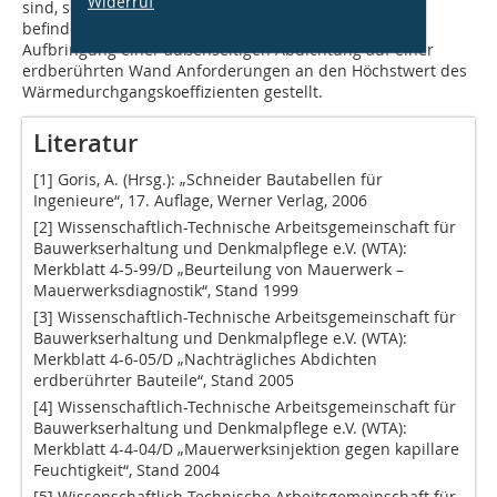
Widerruf
sind, soweit sich beheizte Räume im Kellergeschoss
befinden. Darin werden z. B. bei Erneuerung oder
Aufbringung einer außenseitigen Abdichtung auf einer
erdberührten Wand Anforderungen an den Höchstwert des
Wärmedurchgangskoeffizienten gestellt.
Literatur
[1] Goris, A. (Hrsg.): „Schneider Bautabellen für
Ingenieure“, 17. Auflage, Werner Verlag, 2006
[2] Wissenschaftlich-Technische Arbeitsgemeinschaft für
Bauwerkserhaltung und Denkmalpflege e.V. (WTA):
Merkblatt 4-5-99/D „Beurteilung von Mauerwerk –
Mauerwerksdiagnostik“, Stand 1999
[3] Wissenschaftlich-Technische Arbeitsgemeinschaft für
Bauwerkserhaltung und Denkmalpflege e.V. (WTA):
Merkblatt 4-6-05/D „Nachträgliches Abdichten
erdberührter Bauteile“, Stand 2005
[4] Wissenschaftlich-Technische Arbeitsgemeinschaft für
Bauwerkserhaltung und Denkmalpflege e.V. (WTA):
Merkblatt 4-4-04/D „Mauerwerksinjektion gegen kapillare
Feuchtigkeit“, Stand 2004
[5] Wissenschaftlich-Technische Arbeitsgemeinschaft für