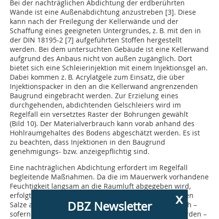
Bei der nachträglichen Abdichtung der erdberührten
Wände ist eine Außenabdichtung anzustreben [3]. Diese
kann nach der Freilegung der Kellerwände und der
Schaffung eines geeigneten Untergrundes, z. B. mit den in
der DIN 18195-2 [7] aufgeführten Stoffen hergestellt
werden. Bei dem untersuchten Gebäude ist eine Kellerwand
aufgrund des Anbaus nicht von außen zugäng­lich. Dort
bietet sich eine Schleierinjektion mit einem Injektionsgel an.
Dabei kommen z. B. Acrylatgele zum Einsatz, die über
Injektionspacker in den an die Kellerwand angrenzenden
Baugrund eingebracht werden. Zur Erzielung eines
durchgehenden, abdichtenden Gelschleiers wird im
Regelfall ein versetztes Raster der Bohrungen gewählt
(Bild 10). Der Materialverbrauch kann vorab anhand des
Hohlraumgehaltes des Bodens abgeschätzt werden. Es ist
zu beachten, dass Injektionen in den Baugrund
genehmigungs- bzw. anzeigepflichtig sind.
Eine nachträglichen Abdichtung erfordert im Regelfall
begleitende Maßnahmen. Da die im Mauerwerk vorhandene
Feuchtigkeit langsam an die Raumluft abgegeben wird,
x
erfolgt eine Kristallisation der zuvor im Wasser gelösten
DBZ Newsletter
Salze an der Oberfläche der Wand. Das heißt, dass sich –
sofern keine weiteren Maßnahmen vorgenommen werden –