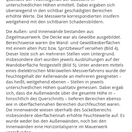
unterschiedlichen Höhen ermittelt. Dabei ergaben sich
überwiegend in den sichtbar geschädigten Bereichen
erhöhte Werte. Die Messwerte korrespondierten insofern
weitgehend mit den sichtbaren Schadens­bildern.
Die Außen- und Innenwände bestanden aus
Ziegelmauerwerk. Die Decke war als Gewölbe ausgebildet.
Bereichsweise waren die Wand- und Gewölbeoberflächen
mit einem alten Putz bzw. Spritzbewurf versehen (Bild 4).
Dieser löste sich an mehreren Stellen vom Untergrund.
Insbesondere dort wurden jeweils Ausblühungen auf der
Wandoberfläche festgestellt (Bild 5). Unter anderem mittels
eines dielektrischen Mikrowellen-Messverfahrens wurde der
Feuchtegehalt der Kellerwände an mehreren geeigneten –
das heißt, weitgehend ebenen – Stellen in jeweils
unterschiedlichen Höhen qualitativ gemessen. Dabei ergab
sich, dass die Außenwände über die gesamte Höhe in –
hinsichtlich des Querschnitts – tieferen Bereichen ebenso
wie in oberflächennahen Bereichen durchfeuchtet waren.
Die Innenwände wiesen oberhalb des Sockelbereichs
insbesondere oberflächennah erhöhte Feuchtewerte auf. Es
wurde weder bei den Außenwänden, noch bei den
Innenwänden eine Horizontalsperre im Mauerwerk