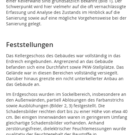
einer Kellerwand sind grundsätzlich bekannt (Bild 1). Der
Schwerpunkt wird hier vielmehr auf die oft vernachlässigte
Erfassung und Analyse des Zustands im Hinblick auf die
Sanierung sowie auf eine mögliche Vorgehensweise bei der
Sanierung gelegt.
Feststellungen
Das Kellergeschoss des Gebäudes war vollständig in das
Erdreich eingebunden. Angren­zend an das Gebäude
befanden sich eine Durchfahrt sowie PKW-Stellplätze. Das
Gelände war in diesen Bereichen vollständig versiegelt.
Darüber hinaus grenzte ein nicht unterkellerter Anbau an
das Gebäude an.
Im Erdgeschoss wurden im Sockelbereich, insbesondere an
den Außenwänden, partiell Ablösungen des Farbanstrichs
sowie Aus­blühungen (Bilder 2, 3) festgestellt. Die
Schadensbilder reichten dort bis zu einer Höhe von etwa 40
cm. Bei einigen Innenwänden waren in geringerem Umfang
gleich­artige Schadensbilder vorhanden. Anhand
zerstörungsfreier, dielektrischer Feuchtemessungen wurde
qualitativ der Feuchtegehalt der Baustoffe in