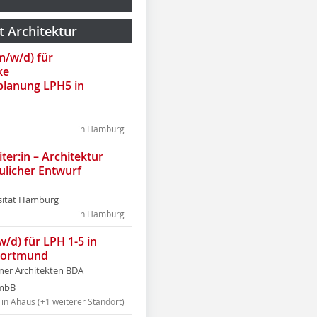
t Architektur
(m/w/d) für
ke
lanung LPH5 in
in Hamburg
ter:in – Architektur
ulicher Entwurf
sität Hamburg
in Hamburg
w/d) für LPH 1-5 in
Dortmund
tner Architekten BDA
tmbB
in Ahaus (+1 weiterer Standort)