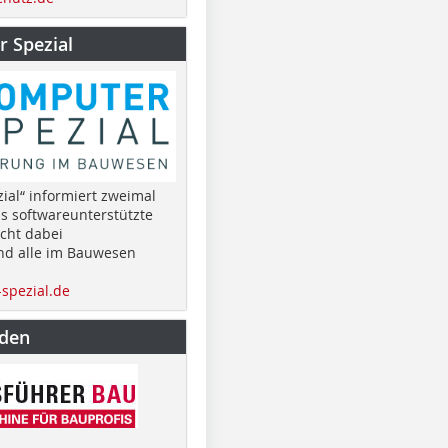
 Spezial
ial“ informiert zweimal
as softwareunterstützte
cht dabei
nd alle im Bauwesen
spezial.de
nden