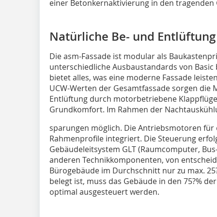
einer Betonkernaktivierung in den tragende
Natürliche Be- und Entlüftung
Die asm-Fassade ist modular als Baukastenpri
unterschiedliche Ausbaustandards von Basic b
bietet alles, was eine moderne Fassade leis
UCW-Werten der Gesamtfassade sorgen die Mö
Entlüftung durch motorbetriebene Klappflüg
Grundkomfort. Im Rahmen der Nachtauskühlun
sparungen möglich. Die Antriebsmotoren für di
Rahmenprofile integriert. Die Steuerung erfol
Gebäudeleitsystem GLT (Raumcomputer, Bus-S
anderen Technikkomponenten, von entscheid
Bürogebäude im Durchschnitt nur zu max. 25?
belegt ist, muss das Gebäude in den 75?% der
optimal ausgesteuert werden.