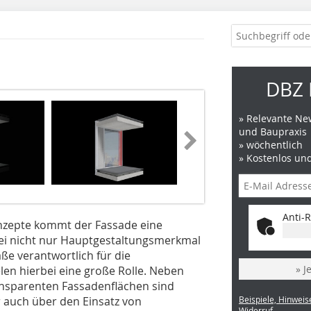
DBZ 
» Relevante New
und Baupraxis
» wöchentlich
» Kostenlos un
Anti-R
onzepte kommt der Fassade eine
ei nicht nur Hauptgestaltungsmerkmal
e verantwortlich für die
» J
elen hierbei eine große Rolle. Neben
ansparenten Fassadenflächen sind
 auch über den Einsatz von
Beispiele, Hinweis
Widerruf