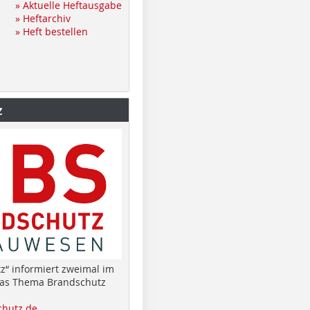
» Aktuelle Heftausgabe
» Heftarchiv
» Heft bestellen
z
z“ informiert zweimal im
das Thema Brandschutz
hutz.de