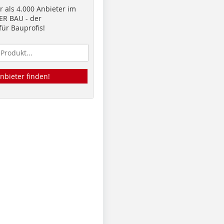
 als 4.000 Anbieter im
R BAU - der
ür Bauprofis!
nbieter finden!