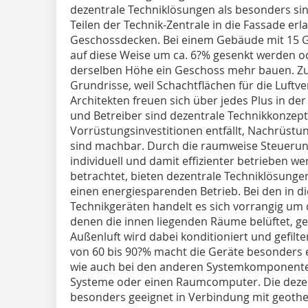
dezentrale Techniklösungen als besonders sin
Teilen der Technik-Zentrale in die Fassade er
Geschossdecken. Bei einem Gebäude mit 15
auf diese Weise um ca. 6?% gesenkt werden od
derselben Höhe ein Geschoss mehr bauen. Zusä
Grundrisse, weil Schachtflächen für die Luftve
Architekten freuen sich über jedes Plus in der
und Betreiber sind dezentrale Technikkonzept
Vorrüstungsinvestitionen entfällt, Nachrüst
sind machbar. Durch die raumweise Steuerun
individuell und damit effizienter betrieben w
betrachtet, bieten dezentrale Techniklösung
einen energiesparenden Betrieb. Bei den in d
Technikgeräten handelt es sich vorrangig um 
denen die innen liegenden Räume belüftet, g
Außenluft wird dabei konditioniert und gefil
von 60 bis 90?% macht die Geräte besonders en
wie auch bei den anderen Systemkomponente
Systeme oder einen Raumcomputer. Die dezen
besonders geeignet in Verbindung mit geo