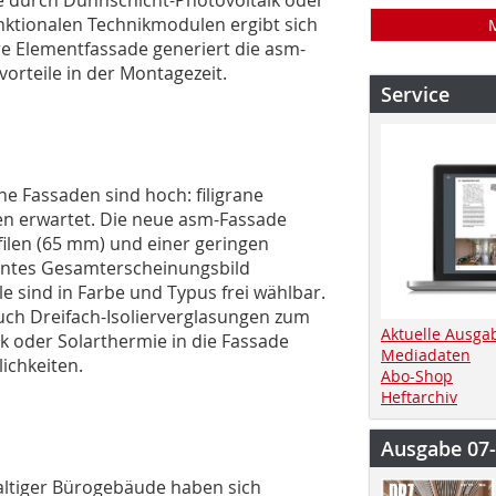
nktionalen Technikmodulen ergibt sich
re Elementfassade generiert die asm-
vorteile in der Montagezeit.
Service
e Fassaden sind hoch: filigrane
en erwartet. Die neue asm-Fassade
ilen (65 mm) und einer geringen
gantes Gesamterscheinungsbild
e sind in Farbe und Typus frei wählbar.
ch Dreifach-Isolierverglasungen zum
Aktuelle Ausga
ik oder Solarthermie in die Fassade
Mediadaten
ichkeiten.
Abo-Shop
Heftarchiv
Ausgabe 07
haltiger Bürogebäude haben sich