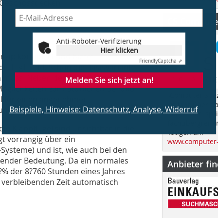
n Geschossdecken.
CS Computer
Anti-Roboter-Verifizierung
Hier klicken
nzip konzipiert und bietet
Friendly
Captcha ⇗
is High-End. Schon die Basisvariante
ten muss. Neben den hervorragenden
Melden Sie sich jetzt an!
glichkeiten zur natürlichen Be- und
„Computer Spez
el für einen angenehmen
im Jahr über d
Beispiele, Hinweise: Datenschutz, Analyse, Widerruf
g sind somit erste Energieein-
Bauen und spri
fachübergreife
e Klappflügel sind unsichtbar in die
Tätigen an.
gt vorrangig über ein
www.computer-
ysteme) und ist, wie auch bei den
ender Bedeutung. Da ein normales
Anbieter fi
% der 8?760 Stunden eines Jahres
 verbleibenden Zeit automatisch