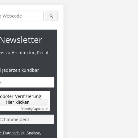
Newsletter
s zu Architektur, Recht
d jederzeit kündbar
oboter-Verifizierung
Hier klicken
Friendly
Captcha ⇗
etzt anmelden!
e: Datenschutz, Analyse,