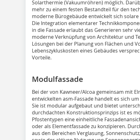
Solarthermie (Vakuumröhren) möglich. Darüb
mehr zu einem festen Bestandteil für den tec
moderne Bürogebäude entwickelt sich solare
Die Integration elementarer Technikkompone
in die Fassade erlaubt das Generieren sehr vi
moderne Verknüpfung von Architektur und Tec
Lösungen bei der Planung von Flächen und Vo
Lebenszykluskosten eines Gebäudes versprec
Vorteile.
Modulfassade
Bei der von Kawneer/Alcoa gemeinsam mit El
entwickelten asm-Fassade handelt es sich um
Sie ist modular aufgebaut und bietet unters
durchdachten Konstruktionsprinzips ist es m
Pfostentypen eine einheitliche Fassadenansic
oder als Elementfassade zu konzipieren. Dur
aus den Bereichen Verglasung, Sonnenschutz, 
sowie der aktiven Nutzung von Sonnenenergi