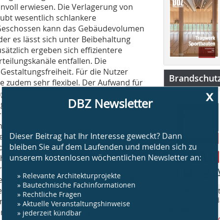
nvoll erwiesen. Die Verlagerung von
laubt wesentlich schlankere
 Geschossen kann das Gebäudevolumen
er es lässt sich unter Beibehaltung
tzlich ergeben sich effizientere
rteilungskanäle entfallen. Die
 Gestaltungsfreiheit. Für die Nutzer
Brandschut
e zudem sehr flexibel. Der Aufwand für
x
ung und ein hoher thermischer Komfort
DBZ Newsletter
g kann ein solches Gebäude sehr
erden. Über den Lebenszyklus
en daher beste Voraussetzungen für
Dieser Beitrag hat Ihr Interesse geweckt? Dann
ie asm-Fassade integrierten
bleiben Sie auf dem Laufenden und melden sich zu
dezentrale Lüftungseinheiten, mit
unserem kostenlosen wöchentlichen Newsletter an:
eheizt und gekühlt werden können. Die
tert. Integrierte Wärmerückgewinnung
» Relevante Architekturprojekte
ergieeffizient. Die Steuerung erfolgt,
» Bautechnische Fachinformationen
n der Fassade, über moderne Bus-
„BS Brandschut
» Rechtliche Fragen
Jahr rund um 
tralen Technikkonzepte sind
» Aktuelle Veranstaltungshinweise
am Bau.
thermischen Nutzungskomponenten und
» jederzeit kündbar
www.bsbrandsc