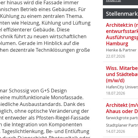
er hinaus wird die Fassade immer
hnischen Betrieb eines Gebäudes. Für
Stellenmark
 Kühlung zu einem zentralen Thema.
nten wie Heizung, Kühlung und Lüftung
Architekt:in 
el effizienterer Gebäude. Diese
entwurfsstar
hnik führt zu neuen wirtschaftlichen
Ausführungsp
lumen. Gerade im Hinblick auf die
Hamburg
hen dezentrale Techniklösungen große
Henke & Partner
22.07.2026
Wiss. Mitarbei
und Städteba
(m/w/d)
HafenCity Univer
mar Schossig von G+S Design
18.07.2026
 eine multifunktionale Monofassade.
chiedliche Ausbaustandards. Dank des
Architekt (m/
öglich, ohne optische Veränderung der
Ahaus oder 
ht entweder als Pfosten-Riegel-Fassade
farwickgrote par
ch die Integration von Komponenten
Stadtplaner Par
Tageslichtlenkung, Be- und Entlüftung
14.07.2026
e durch Dünnschicht-Photovoltaik oder