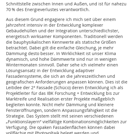
Schnittstelle zwischen Innen und Außen, und ist für nahezu
70 % des Energieverlustes verantwortlich.
Aus diesem Grund engagiere ich mich seit über einem
Jahrzehnt intensiv in der Entwicklung komplexer
Gebäudehüllen und der Integration unterschiedlichster,
energetisch wirksamer Komponenten. Traditionell werden
die bauphysikalischen Kennwerte als statische Größen
betrachtet. Dabei gilt die einfache Gleichung, je mehr
Dämmung desto besser. In Wirklichkeit ist unser Klima
dynamisch, und hohe Dämmwerte sind nur in wenigen
Wintermonaten sinnvoll. Daher sehe ich vielmehr einen
Lösungsansatz in der Entwicklung adaptiver
Fassadensysteme, die sich an die jahreszeitlichen und
geografischen Anforderungen anpassen können. Dies ist die
Leitidee der 2° Fassade (Schüco) deren Entwicklung ich als
Projektleiter für das IBK Forschung + Entwicklung bis zur
Marktreife und Realisation erster Projekte maßgeblich
begleiten konnte. Nicht mehr Dämmung und kleinere
Fensteröffnungen, sondern Anpassungsfähigkeit ist die
Strategie. Das System stellt mit seinen verschiedenen
„Funktionslayern“ vielfältige Kombinationsmöglichkeiten zur
Verfügung. Die opaken Fassadenflächen können dabei
vollflächig mit Photovoltaik belegt werden und