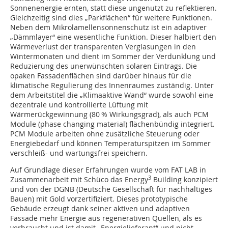
Sonnenenergie ernten, statt diese ungenutzt zu reflektieren.
Gleichzeitig sind dies „Parkflächen“ für weitere Funktionen.
Neben dem Mikrolamellensonnenschutz ist ein adaptiver
„Dämmlayer“ eine wesentliche Funktion. Dieser halbiert den
Wärmeverlust der transparenten Verglasungen in den
Wintermonaten und dient im Sommer der Verdunklung und
Reduzierung des unerwünschten solaren Eintrags. Die
opaken Fassadenflächen sind darüber hinaus für die
klimatische Regulierung des Innenraumes zuständig. Unter
dem Arbeitstitel die „Klimaaktive Wand“ wurde sowohl eine
dezentrale und kontrollierte Lüftung mit
Wärmerückgewinnung (80 % Wirkungsgrad), als auch PCM
Module (phase changing material) flächenbündig integriert.
PCM Module arbeiten ohne zusätzliche Steuerung oder
Energiebedarf und können Temperaturspitzen im Sommer
verschleiß- und wartungsfrei speichern.
Auf Grundlage dieser Erfahrungen wurde vom FAT LAB in
3
Zusammenarbeit mit Schüco das Energy
Building konzipiert
und von der DGNB (Deutsche Gesellschaft für nachhaltiges
Bauen) mit Gold vorzertifiziert. Dieses prototypische
Gebäude erzeugt dank seiner aktiven und adaptiven
Fassade mehr Energie aus regenerativen Quellen, als es
verbraucht und ist damit „Energielieferant“ und nicht