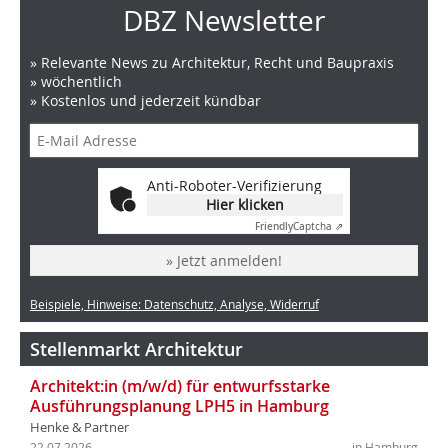
DBZ Newsletter
» Relevante News zu Architektur, Recht und Baupraxis
» wöchentlich
» Kostenlos und jederzeit kündbar
Anti-Roboter-Verifizierung
Hier klicken
Friendly
Captcha ⇗
» Jetzt anmelden!
Beispiele, Hinweise: Datenschutz, Analyse, Widerruf
Stellenmarkt Architektur
Architekt:in (m/w/d) für entwurfsstarke
Ausführungsplanung LPH5 in Hamburg
Henke & Partner
22.07.2026
in Hamburg