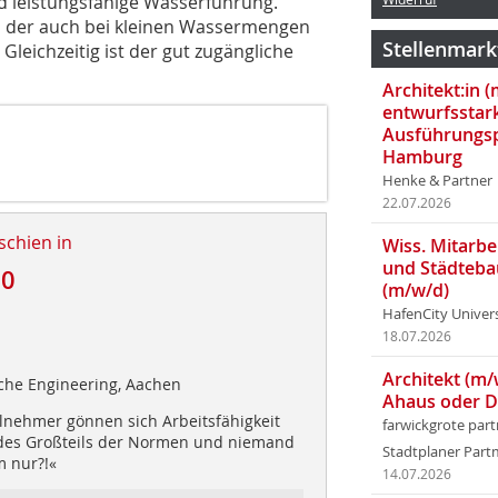
d leistungsfähige Wasserführung.
m, der auch bei kleinen Wassermengen
Stellenmark
Gleichzeitig ist der gut zugängliche
Architekt:in 
entwurfsstar
Ausführungsp
Hamburg
Henke & Partner
22.07.2026
schien in
Wiss. Mitarbei
und Städteba
20
(m/w/d)
HafenCity Univer
18.07.2026
Architekt (m/
che Engineering, Aachen
Ahaus oder 
ilnehmer gönnen sich Arbeitsfähigkeit
farwickgrote par
 des Großteils der Normen und niemand
Stadtplaner Par
m nur?!«
14.07.2026