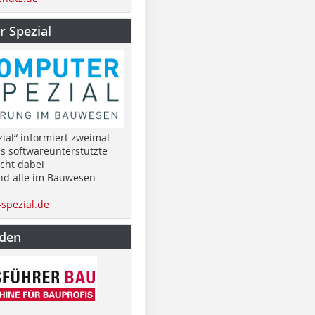
 Spezial
ial“ informiert zweimal
as softwareunterstützte
cht dabei
nd alle im Bauwesen
spezial.de
nden