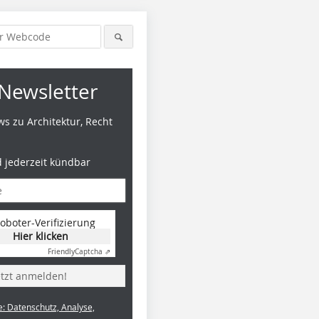
Newsletter
s zu Architektur, Recht
d jederzeit kündbar
oboter-Verifizierung
Hier klicken
Friendly
Captcha ⇗
etzt anmelden!
e: Datenschutz, Analyse,