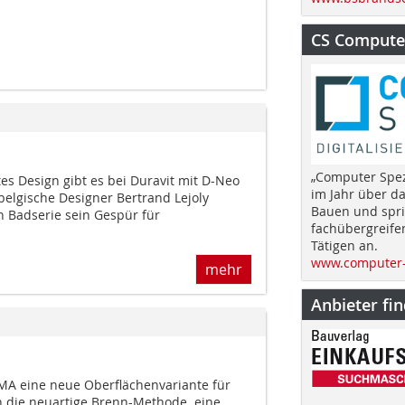
CS Computer
„Computer Spez
es Design gibt es bei Duravit mit D-Neo
im Jahr über d
belgische Designer Bertrand Lejoly
Bauen und spri
n Badserie sein Gespür für
fachübergreife
Tätigen an.
www.computer-
mehr
Anbieter fi
IMA eine neue Oberflächenvariante für
h die neuartige Brenn-Methode  eine