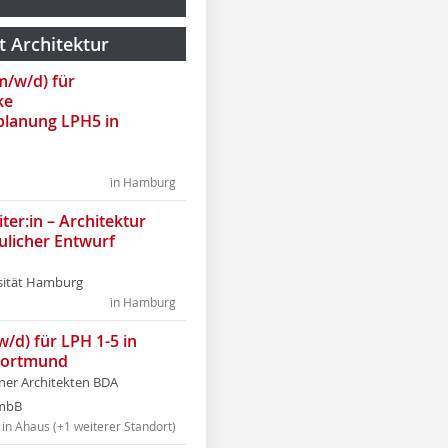
t Architektur
(m/w/d) für
ke
lanung LPH5 in
in Hamburg
ter:in – Architektur
ulicher Entwurf
sität Hamburg
in Hamburg
w/d) für LPH 1-5 in
Dortmund
tner Architekten BDA
tmbB
in Ahaus (+1 weiterer Standort)