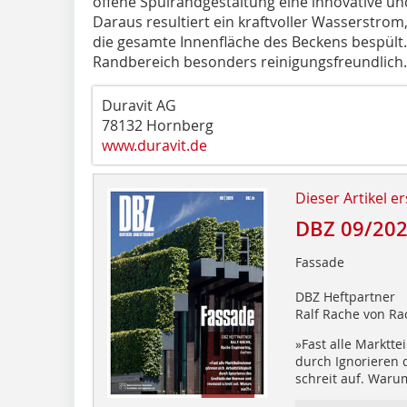
offene Spülrandgestaltung eine innovative un
Daraus resultiert ein kraftvoller Wasserstro
die gesamte Innenfläche des Beckens bespült. 
Randbereich besonders reinigungsfreundlich.
Duravit AG
78132 Hornberg
www.duravit.de
Dieser Artikel er
DBZ 09/20
Fassade
DBZ Heftpartner
Ralf Rache von Ra
»Fast alle Marktte
durch Ignorieren
schreit auf. Waru