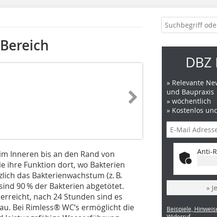
Bereich
DBZ 
» Relevante New
und Baupraxis
» wöchentlich
» Kostenlos un
Anti-R
 im Inneren bis an den Rand von
sie ihre Funktion dort, wo Bakterien
lich das Bakterienwachstum (z. B.
 sind 90 % der Bakterien abgetötet.
» J
erreicht, nach 24 Stunden sind es
eau. Bei Rimless® WC‘s ermöglicht die
Beispiele, Hinweis
Widerruf