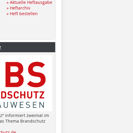
» Aktuelle Heftausgabe
» Heftarchiv
» Heft bestellen
z
z“ informiert zweimal im
das Thema Brandschutz
hutz.de