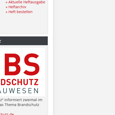
» Aktuelle Heftausgabe
» Heftarchiv
» Heft bestellen
z
z“ informiert zweimal im
das Thema Brandschutz
hutz.de