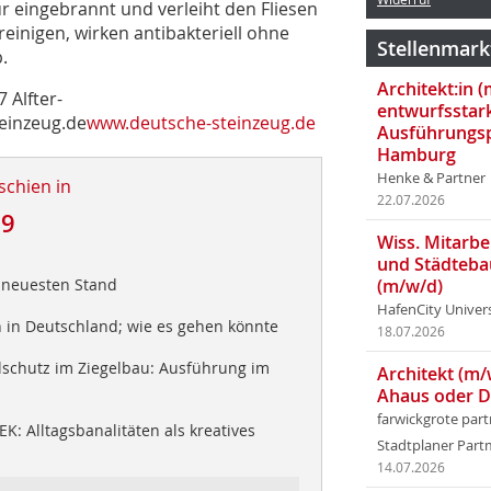
r eingebrannt und verleiht den Fliesen
 reinigen, wirken antibakteriell ohne
Stellenmark
.
Architekt:in 
 Alfter-
entwurfsstar
einzeug.de
www.deutsche-steinzeug.de
Ausführungsp
Hamburg
Henke & Partner
schien in
22.07.2026
09
Wiss. Mitarbei
und Städteba
 neuesten Stand
(m/w/d)
HafenCity Univer
in Deutschland; wie es gehen könnte
18.07.2026
lschutz im Ziegelbau: Ausführung im
Architekt (m/
Ahaus oder 
farwickgrote par
K: Alltagsbanalitäten als kreatives
Stadtplaner Par
14.07.2026