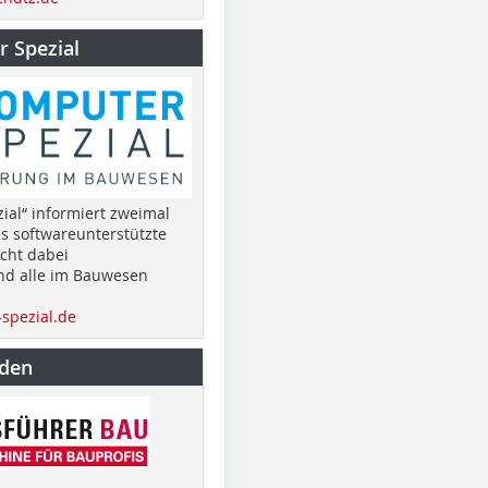
 Spezial
ial“ informiert zweimal
as softwareunterstützte
cht dabei
nd alle im Bauwesen
spezial.de
nden