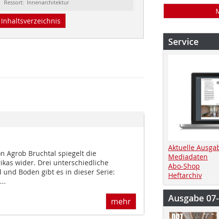
Ressort: Innenarchitektur
Inhaltsverzeichnis
Service
Aktuelle Ausga
on Agrob Bruchtal spiegelt die
Mediadaten
rikas wider. Drei unterschiedliche
Abo-Shop
und Boden gibt es in dieser Serie:
Heftarchiv
..
Ausgabe 07
mehr