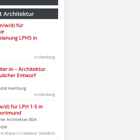
t Architektur
(m/w/d) für
ke
lanung LPH5 in
in Hamburg
ter:in – Architektur
ulicher Entwurf
sität Hamburg
in Hamburg
w/d) für LPH 1-5 in
Dortmund
tner Architekten BDA
tmbB
in Ahaus (+1 weiterer Standort)