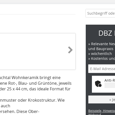
DBZ 
» Relevante New
und Baupraxis
» wöchentlich
» Kostenlos un
uchtal Wohnkeramik bringt eine
Anti-R
dene Rot-, Blau- und Grüntöne, jeweils
der 25 x 44 cm, das ideale Format für
» J
enmuster oder Krokostruktur. Wie
t auch
versehen. Diese Ober-
Beispiele, Hinweis
Widerruf