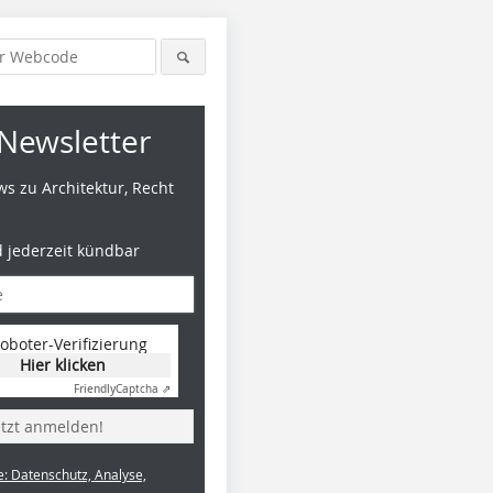
Newsletter
s zu Architektur, Recht
d jederzeit kündbar
oboter-Verifizierung
Hier klicken
Friendly
Captcha ⇗
etzt anmelden!
e: Datenschutz, Analyse,