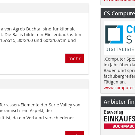
CS Computer
ara von Agrob Buchtal sind funktionale
t. Die Basis bildet ein Fliesenbaukas-ten
 15?x?15, 30?x?60 und 60?x?60?cm und
mehr
„Computer Spez
im Jahr über d
Bauen und spri
fachübergreife
Tätigen an.
www.computer-
Anbieter fi
errassen-Elemente der Serie Valley von
keramisch  ein Aspekt, der
aft ist, da ein Verbund verschiedener