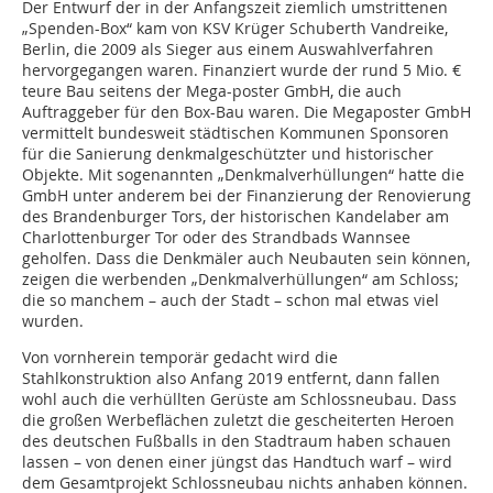
Der Entwurf der in der Anfangszeit ziemlich umstrittenen
„Spenden-Box“ kam von KSV Krüger Schuberth Vandreike,
Berlin, die 2009 als Sieger aus einem Auswahlverfahren
hervorgegangen waren. Finanziert wurde der rund 5 Mio. €
teure Bau seitens der Mega-poster GmbH, die auch
Auftraggeber für den Box-Bau waren. Die Megaposter GmbH
vermittelt bundesweit städtischen Kommunen Sponsoren
für die Sanierung denkmalgeschützter und historischer
Objekte. Mit sogenannten „Denkmalverhüllungen“ hatte die
GmbH unter anderem bei der Finanzierung der Renovierung
des Brandenburger Tors, der historischen Kandelaber am
Charlottenburger Tor oder des Strandbads Wannsee
geholfen. Dass die Denkmäler auch Neubauten sein können,
zeigen die werbenden „Denkmalverhüllungen“ am Schloss;
die so manchem – auch der Stadt – schon mal etwas viel
wurden.
Von vornherein temporär gedacht wird die
Stahlkonstruktion also Anfang 2019 entfernt, dann fallen
wohl auch die verhüllten Gerüste am Schlossneubau. Dass
die großen Werbeflächen zuletzt die gescheiterten Heroen
des deutschen Fußballs in den Stadtraum haben schauen
lassen – von denen einer jüngst das Handtuch warf – wird
dem Gesamtprojekt Schlossneubau nichts anhaben können.