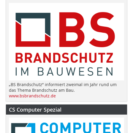
„BS Brandschutz“ informiert zweimal im Jahr rund um
das Thema Brandschutz am Bau.
www.bsbrandschutz.de
CS Computer Spezial