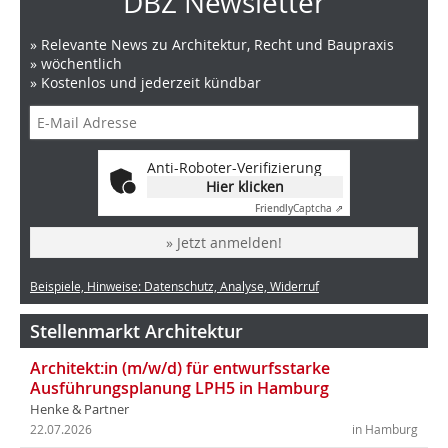
DBZ Newsletter
» Relevante News zu Architektur, Recht und Baupraxis
» wöchentlich
» Kostenlos und jederzeit kündbar
Anti-Roboter-Verifizierung
Hier klicken
Friendly
Captcha ⇗
» Jetzt anmelden!
Beispiele, Hinweise: Datenschutz, Analyse, Widerruf
Stellenmarkt Architektur
Architekt:in (m/w/d) für entwurfsstarke
Ausführungsplanung LPH5 in Hamburg
Henke & Partner
22.07.2026
in Hamburg