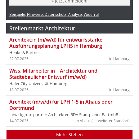
» Jetzt anmelden!
Beispiele, Hinweise: Datenschutz, Analyse, Widerruf
Stellenmarkt Architektur
Architekt:in (m/w/d) für entwurfsstarke
Ausführungsplanung LPH5 in Hamburg
Henke & Partner
22.07.2026
in Hamburg
Wiss. Mitarbeiter:in – Architektur und
Städtebaulicher Entwurf (m/w/d)
HafenCity Universität Hamburg
18.07.2026
in Hamburg
Architekt (m/w/d) für LPH 1-5 in Ahaus oder
Dortmund
farwickgrote partner Architekten BDA Stadtplaner PartmbB
14.07.2026
in Ahaus (+1 weiterer Standort)
Mehr Stellen