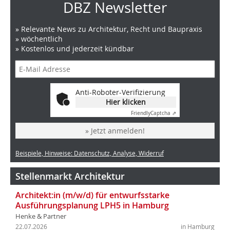
DBZ Newsletter
» Relevante News zu Architektur, Recht und Baupraxis
» wöchentlich
» Kostenlos und jederzeit kündbar
Anti-Roboter-Verifizierung
Hier klicken
Friendly
Captcha ⇗
» Jetzt anmelden!
Beispiele, Hinweise: Datenschutz, Analyse, Widerruf
Stellenmarkt Architektur
Architekt:in (m/w/d) für entwurfsstarke
Ausführungsplanung LPH5 in Hamburg
Henke & Partner
22.07.2026
in Hamburg