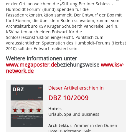
er der Ort, an welchem die „Stiftung Berliner Schloss -
Humboldt-Forum“ (Bund) Spenden für die
Fassadenrekonstruktion sammelt. Der Entwurf der Box mit
fünf Ebenen, die über dem Boden schweben, kommt vom
Architekturbüro KSV Krüger Schuberth Vandreike, Berlin.
KSV hatten auch einen Entwurf für die
Schlossrekonstruktion eingereicht. Pünktlich zum
voraussichtlichen Spatenstich des Humboldt-Forums (Herbst
2010) soll der Entwurf realisiert sein.
Weitere Informationen unter
www.megaposter.de
beziehungsweise
www.ksv-
network.de
Dieser Artikel erschien in
DBZ 10/2009
Hotels
Urlaub, Spa und Business
Architektur:
Zimmer in den Dünen –
Hotel Budersand, Sylt