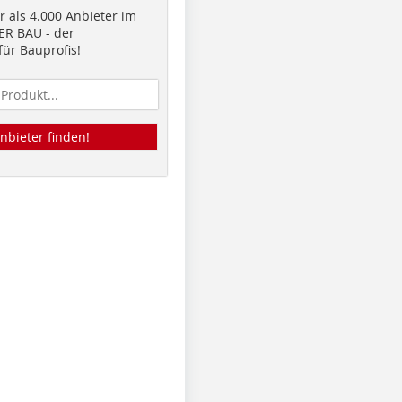
 als 4.000 Anbieter im
R BAU - der
ür Bauprofis!
nbieter finden!