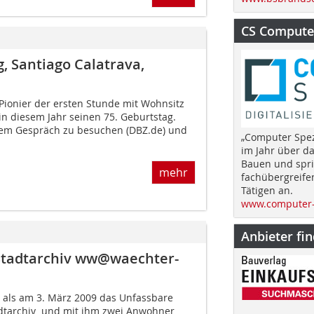
CS Computer
g, Santiago Calatrava,
-Pionier der ersten Stunde mit Wohnsitz
te in diesem Jahr seinen 75. Geburtstag.
nem Gespräch zu besuchen (DBZ.de) und
„Computer Spez
im Jahr über d
Bauen und spri
mehr
fachübergreife
Tätigen an.
www.computer-
Anbieter fi
Stadtarchiv ww@waechter-
r, als am 3. März 2009 das Unfassbare
tarchiv  und mit ihm zwei Anwohner 