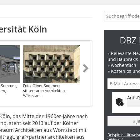
rsität Köln
DBZ 
» Relevante New
und Baupraxis
» wöchentlich
» Kostenlos un
er Sommer,
Foto: Oliver Sommer,
Visualisierung: Oliver Sommer,
ten,
stereoraum Architekten,
stereoraum Architekten,
Wörrstadt
Wörrstadt
Anti-R
Köln, das Mitte der 1960er-Jahre nach
» J
d, steht seit 2013 auf der Kölner
raum Architekten aus Wörrstadt mit
Beispiele, Hinweis
tragt, graf+partner architekten aus
Widerruf