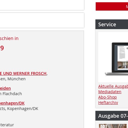
Service
schien in
19
E UND WERNER FROSCH
,
sen, München
Aktuelle Ausga
eiden
Mediadaten
m Flachdach
Abo-Shop
Heftarchiv
penhagen/DK
tects, Kopenhagen/DK
Ausgabe 07
iteratur