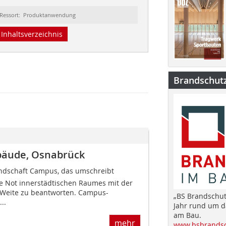
Ressort: Produktanwendung
Inhaltsverzeichnis
Brandschut
bäude, Osnabrück
dschaft Campus, das umschreibt
e Not innerstädtischen Raumes mit der
 Weite zu beantworten. Campus-
„BS Brandschut
..
Jahr rund um 
am Bau.
mehr
www.bsbrandsc