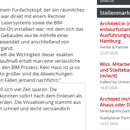
einem Fünfachskopf, der ein räumliches
Stellenmark
r war direkt mit einem Rechner
 Lasersystems sowie die BIM-
Architekt:in 
dd-On installiert war, mit dem sich das
entwurfsstar
Ausführungsp
 Gebäudes wurde mithilfe einer
Hamburg
gewandelt und anschließend von
Henke & Partner
gänzt.
22.07.2026
lt die Wichtigkeit dieser exakten
aufmaß erhält man eine verlässliche
Wiss. Mitarbei
 den BIM Prozess. Kein Haus ist ja so
und Städteba
esto größer sind die Abweichungen
(m/w/d)
n Fällen jemand nachführt.“
HafenCity Univer
18.07.2026
 sich viel Zeit sparen. Die
nnten sofort nach dem Einlesen als
Architekt (m/
erden. Die Visualisierung stammt aus
Ahaus oder 
 schnell und leicht verständlich
farwickgrote par
Stadtplaner Par
14.07.2026