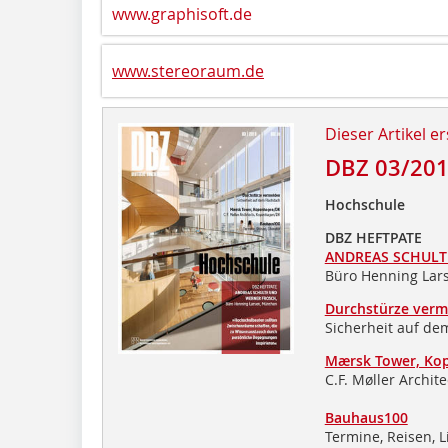
www.graphisoft.de
www.stereoraum.de
Dieser Artikel er
DBZ 03/20
Hochschule
DBZ HEFTPATE
ANDREAS SCHULT
Büro Henning Lar
Durchstürze verm
Sicherheit auf de
Mærsk Tower, Ko
C.F. Møller Archi
Bauhaus100
Termine, Reisen, L