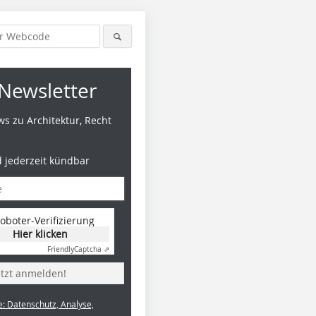
Newsletter
s zu Architektur, Recht
d jederzeit kündbar
oboter-Verifizierung
Hier klicken
Friendly
Captcha ⇗
etzt anmelden!
e: Datenschutz, Analyse,