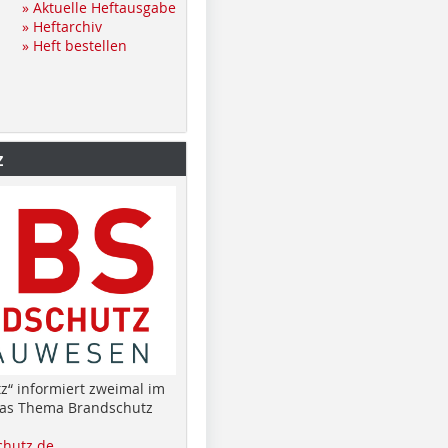
» Aktuelle Heftausgabe
» Heftarchiv
» Heft bestellen
z
z“ informiert zweimal im
das Thema Brandschutz
hutz.de