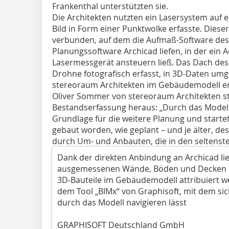
Frankenthal unterstützten sie.
Die Architekten nutzten ein Lasersystem auf 
Bild in Form einer Punktwolke erfasste. Diese
verbunden, auf dem die ­Aufmaß-Software des
Planungssoftware Archicad liefen, in der ein A
Lasermessgerät ansteuern ließ. Das Dach des
Drohne fotografisch erfasst, in 3D-Daten um
stereoraum Architekten im Gebäudemodell er
Oliver Sommer von stereoraum Architekten stel
Bestandserfassung heraus: „Durch das Modell
Grundlage für die weitere Planung und startet
gebaut worden, wie geplant – und je älter, d
durch Um- und Anbauten, die in den seltenste
Dank der direkten Anbindung an Archicad ließ
ausgemessenen Wände, Böden und Decken ko
3D-Bauteile im Gebäudemodell attribuiert w
dem Tool „BIMx“ von Graphisoft, mit dem sich
durch das Modell navigieren lässt
GRAPHISOFT Deutschland GmbH