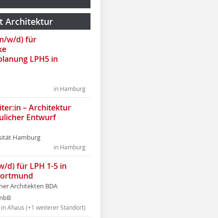
t Architektur
(m/w/d) für
ke
lanung LPH5 in
in Hamburg
ter:in – Architektur
ulicher Entwurf
sität Hamburg
in Hamburg
w/d) für LPH 1-5 in
Dortmund
tner Architekten BDA
tmbB
in Ahaus (+1 weiterer Standort)