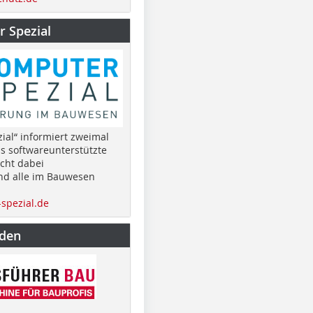
 Spezial
ial“ informiert zweimal
as softwareunterstützte
cht dabei
nd alle im Bauwesen
spezial.de
nden