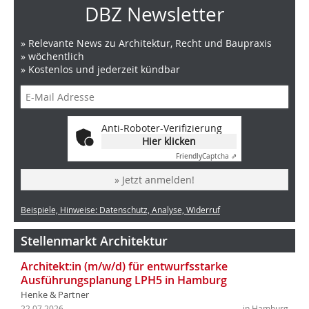
DBZ Newsletter
» Relevante News zu Architektur, Recht und Baupraxis
» wöchentlich
» Kostenlos und jederzeit kündbar
Anti-Roboter-Verifizierung
Hier klicken
Friendly
Captcha ⇗
» Jetzt anmelden!
Beispiele, Hinweise: Datenschutz, Analyse, Widerruf
Stellenmarkt Architektur
Architekt:in (m/w/d) für entwurfsstarke
Ausführungsplanung LPH5 in Hamburg
Henke & Partner
22.07.2026
in Hamburg