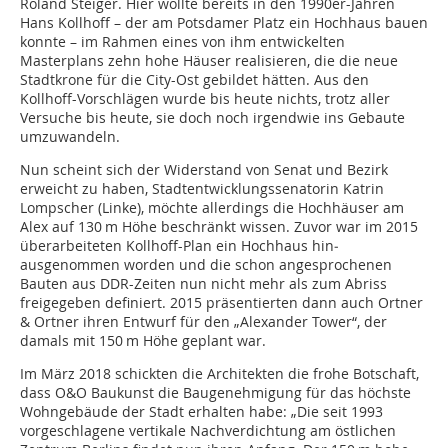
Roland Steiger. Hier wollte bereits in den 1990er-Jahren
Hans Kollhoff – der am Potsdamer Platz ein Hochhaus bauen
konnte – im Rahmen eines von ihm entwickelten
Masterplans zehn hohe Häuser realisieren, die die neue
Stadtkrone für die City-Ost gebildet hätten. Aus den
Kollhoff-Vorschlägen wurde bis heute nichts, trotz aller
Versuche bis heute, sie doch noch irgendwie ins Gebaute
umzuwandeln.
Nun scheint sich der Widerstand von Senat und Bezirk
erweicht zu haben, Stadtentwicklungssenatorin Katrin
Lompscher (Linke), möchte allerdings die Hochhäuser am
Alex auf 130 m Höhe beschränkt wissen. Zuvor war im 2015
überarbeiteten Kollhoff-Plan ein Hochhaus hin­
ausgenommen worden und die schon angesprochenen
Bauten aus DDR-Zeiten nun nicht mehr als zum Abriss
freigegeben definiert. 2015 präsentierten dann auch Ortner
& Ortner ihren Entwurf für den „Alexander Tower“, der
damals mit 150 m Höhe geplant war.
Im März 2018 schickten die Architekten die frohe Botschaft,
dass O&O Baukunst die Baugenehmigung für das höchste
Wohngebäude der Stadt erhalten habe: „Die seit 1993
vorgeschlagene vertikale Nachverdichtung am östlichen