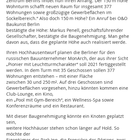
Zentrum Berlins findet nun ihren Anfang. Der 150 m hohe
Wohnturm schafft neuen Raum für insgesamt 377
Wohnungen sowie großzügige Gewerbeflächen im
Sockelbereich.“ Also doch 150 m Höhe? Ein Anruf bei O&O
Baukunst Berlin
bestätigte die Höhe: Markus Penell, geschäftsführender
Gesellschafter, bestätigte die Baugenehmigung. Man gehe
davon aus, dass die geplante Höhe auch realisiert werde.
Ihren Hochhausentwurf planen die Berliner für den
russischen Bauunternehmer MonArch, der aus ihrer Sicht
„Pionier mit Leuchtturmcharakter“ soll 2021 fertiggestellt
werden. In dem Turm mit 35 Geschossen sollen 377
Wohnungen entstehen – mit einer Fläche
zwischen 30 und 250 m². Auf drei Geschossen sind
Gewerbeflächen vorgesehen, hinzu könnten kommen eine
Club-Lounge, ein Kino,
ein „Pool mit Gym-Bereich“, ein Wellness-Spa sowie
Konferenzräume und ein Restaurant.
Mit dieser Baugenehmigung könnte ein Knoten geplatzt
sein,
weitere Hochhäuser stehen schon länger auf Hold. So
möchte der
Eigentümer des Park Inn, die Froncière des Régions, zwei