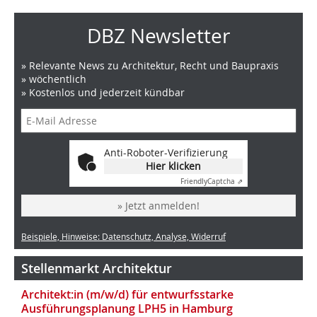
DBZ Newsletter
» Relevante News zu Architektur, Recht und Baupraxis
» wöchentlich
» Kostenlos und jederzeit kündbar
Anti-Roboter-Verifizierung
Hier klicken
Friendly
Captcha ⇗
» Jetzt anmelden!
Beispiele, Hinweise: Datenschutz, Analyse, Widerruf
Stellenmarkt Architektur
Architekt:in (m/w/d) für entwurfsstarke
Ausführungsplanung LPH5 in Hamburg