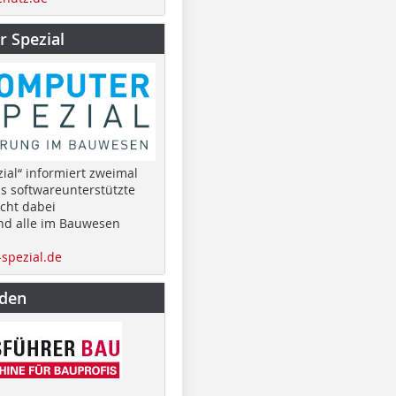
 Spezial
ial“ informiert zweimal
as softwareunterstützte
cht dabei
nd alle im Bauwesen
spezial.de
nden