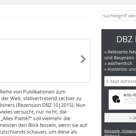
DBZ 
» Relevante New
und Baupraxis
» wöchentlich
» Kostenlos un
 Reihe von Publikationen zum
Anti-R
er Welt, stellvertretend sei hier zu
lishers (Rezension DBZ 10|2015). Nun
 vieles versucht, nur nicht, die
» J
lles Platte?“ soll vielmehr die
eisten den Blick fesseln, wenn sie auf
utschlands schauen, um diese als
Beispiele, Hinweis
Widerruf