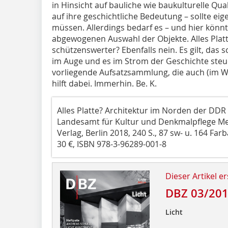
in Hinsicht auf bauliche wie baukulturelle Qu
auf ihre geschichtliche Bedeutung – sollte e
müssen. Allerdings bedarf es – und hier könnte
abgewogenen Auswahl der Objekte. Alles Platte
schützenswerter? Ebenfalls nein. Es gilt, das
im Auge und es im Strom der Geschichte steue
vorliegende Aufsatzsammlung, die auch (im W
hilft dabei. Immerhin.
Be. K.
Alles Platte? Architektur im Norden der DDR a
Landesamt für Kultur und Denkmalpflege M
Verlag, Berlin 2018, 240 S., 87 sw- u. 164 Far
30 €, ISBN 978-3-96289-001-8
Dieser Artikel er
DBZ 03/20
Licht