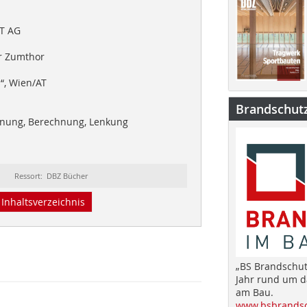
T AG
er Zumthor
“, Wien/AT
Brandschut
nung, Berechnung, Lenkung
Ressort: DBZ Bücher
Inhaltsverzeichnis
„BS Brandschut
Jahr rund um 
am Bau.
www.bsbrandsc