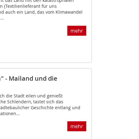
cht das Land mit den katastrophalen
(Textilienlieferant für uns
nd auch ein Land, das vom Klimawandel
..
mehr
" - Mailand und die
h die Stadt eilen und genießt
he Schlendern, tastet sich das
ädtebaulicher Geschichte entlang und
ationen...
mehr