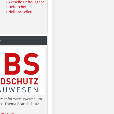
» Aktuelle Heftausgabe
» Heftarchiv
» Heft bestellen
z
z“ informiert zweimal im
das Thema Brandschutz
hutz.de