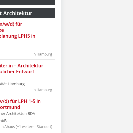
t Architektur
(m/w/d) für
ke
lanung LPH5 in
in Hamburg
ter:in – Architektur
ulicher Entwurf
sität Hamburg
in Hamburg
w/d) für LPH 1-5 in
Dortmund
tner Architekten BDA
tmbB
in Ahaus (+1 weiterer Standort)