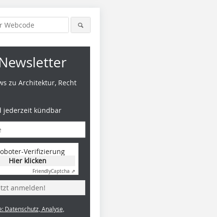
Newsletter
s zu Architektur, Recht
d jederzeit kündbar
oboter-Verifizierung
Hier klicken
Friendly
Captcha ⇗
etzt anmelden!
e: Datenschutz, Analyse,