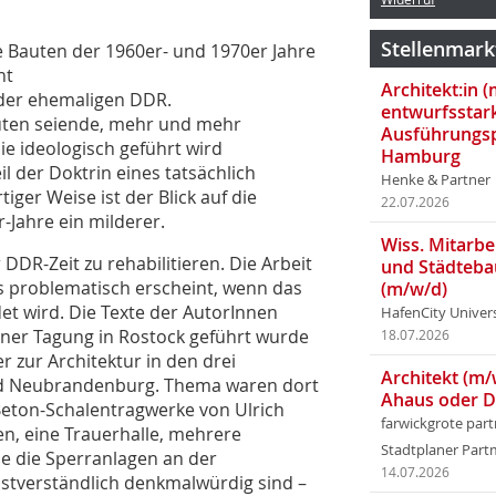
Stellenmark
 Bauten der 1960er- und 1970er Jahre
nt
Architekt:in 
 der ehemaligen DDR.
entwurfsstar
auten seiende, mehr und mehr
Ausführungsp
ie ideologisch geführt wird
Hamburg
l der Doktrin eines tatsächlich
Henke & Partner
er Weise ist der Blick auf die
22.07.2026
Jahre ein milderer.
Wiss. Mitarbei
 DDR-Zeit zu rehabilitieren. Die Arbeit
und Städteba
ls problematisch erscheint, wenn das
(m/w/d)
t wird. Die Texte der AutorInnen
HafenCity Univer
iner Tagung in Rostock geführt wurde
18.07.2026
r zur Architektur in den drei
Architekt (m/
nd Neubrandenburg. Thema waren dort
Ahaus oder 
Beton-Schalentragwerke von Ulrich
farwickgrote par
en, eine Trauerhalle, mehrere
Stadtplaner Par
e die Sperranlagen an der
14.07.2026
bstverständlich denkmalwürdig sind –