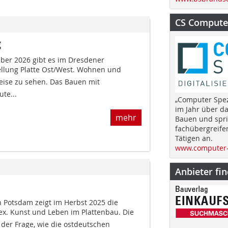
CS Computer
g
ber 2026 gibt es im Dresdener
lung Platte Ost/West. Wohnen und
ise zu sehen. Das Bauen mit
ute...
„Computer Spez
im Jahr über d
mehr
Bauen und spri
fachübergreife
Tätigen an.
www.computer-
Anbieter fi
 Potsdam zeigt im Herbst 2025 die
x. Kunst und Leben im Plattenbau. Die
 der Frage, wie die ostdeutschen