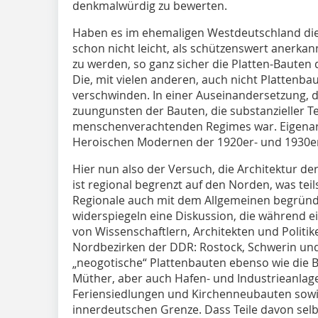
denkmalwürdig zu bewerten.
Haben es im ehemaligen Westdeutschland die
schon nicht leicht, als schützenswert anerkan
zu werden, so ganz sicher die Platten-Bauten
Die, mit vielen anderen, auch nicht Plattenb
verschwinden. In einer Auseinandersetzung, d
zuungunsten der Bauten, die substanzieller Tei
menschenverachtenden Regimes war. Eigenartig
Heroischen Modernen der 1920er- und 1930er-
Hier nun also der Versuch, die Architektur der
ist regional begrenzt auf den Norden, was tei
Regionale auch mit dem Allgemeinen begründe
widerspiegeln eine Diskussion, die während e
von Wissenschaftlern, Architekten und Politike
Nordbezirken der DDR: Rostock, Schwerin u
„neogotische“ Plattenbauten ebenso wie die 
Müther, aber auch Hafen- und Industriean­lag
Feriensiedlungen und Kirchenneubauten sowi
innerdeutschen Grenze. Dass Teile davon sel