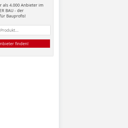
 als 4.000 Anbieter im
R BAU - der
ür Bauprofis!
nbieter finden!