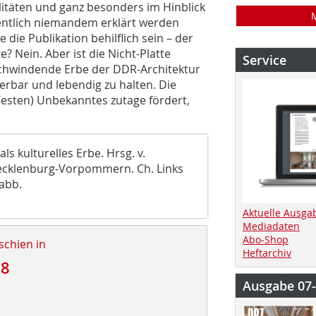
alitäten und ganz besonders im Hinblick
igentlich niemandem erklärt werden
 die Publikation behilflich sein – der
? Nein. Aber ist die Nicht-Platte
Service
 schwindende Erbe der DDR-Architektur
rbar und lebendig zu halten. Die
esten) Unbekanntes zutage fördert,
ls kulturelles Erbe. Hrsg. v.
ecklenburg-Vorpommern. Ch. Links
babb.
Aktuelle Ausga
Mediadaten
Abo-Shop
schien in
Heftarchiv
18
Ausgabe 07