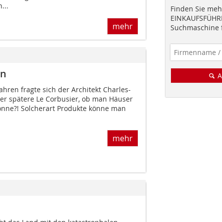
...
Finden Sie mehr
EINKAUFSFÜHRE
mehr
Suchmaschine f
en
A
ahren fragte sich der Architekt Charles-
der spätere Le Corbusier, ob man Häuser
könne?! Solcherart Produkte könne man
mehr