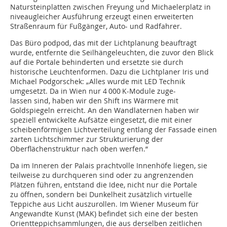
Natursteinplatten zwischen Freyung und Michaelerplatz in
niveaugleicher Ausführung erzeugt einen erweiterten
Straßenraum für Fußgänger, Auto- und Radfahrer.
Das Büro podpod, das mit der Lichtplanung beauftragt
wurde, entfernte die Seilhängeleuchten, die zuvor den Blick
auf die Portale behinderten und ersetzte sie durch
historische Leuchtenformen. Dazu die Lichtplaner Iris und
Michael Podgorschek: „Alles wurde mit LED Technik
umgesetzt. Da in Wien nur 4 000 K-Module zuge-
lassen sind, haben wir den Shift ins Wärmere mit
Goldspiegeln erreicht. An den Wandlaternen haben wir
speziell entwickelte Aufsätze eingesetzt, die mit einer
scheibenförmigen Lichtverteilung entlang der Fassade einen
zarten Lichtschimmer zur Strukturierung der
Oberflächenstruktur nach oben werfen.“
Da im Inneren der Palais prachtvolle Innenhöfe liegen, sie
teilweise zu durchqueren sind oder zu angrenzenden
Plätzen führen, entstand die Idee, nicht nur die Portale
zu öffnen, sondern bei Dunkelheit zusätzlich virtuelle
Teppiche aus Licht auszurollen. Im Wiener Museum für
Angewandte Kunst (MAK) befindet sich eine der besten
Orientteppichsammlungen, die aus derselben zeitlichen