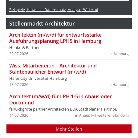
Beispiele, Hinweise: Datenschutz, Analyse, Widerruf
Stellenmarkt Architektur
Architekt:in (m/w/d) für entwurfsstarke
Ausführungsplanung LPH5 in Hamburg
Henke & Partner
22.07.2026
in Hamburg
Wiss. Mitarbeiter:in – Architektur und
Städtebaulicher Entwurf (m/w/d)
HafenCity Universität Hamburg
18.07.2026
in Hamburg
Architekt (m/w/d) für LPH 1-5 in Ahaus oder
Dortmund
farwickgrote partner Architekten BDA Stadtplaner PartmbB
14.07.2026
in Ahaus (+1 weiterer Standort)
Mehr Stellen