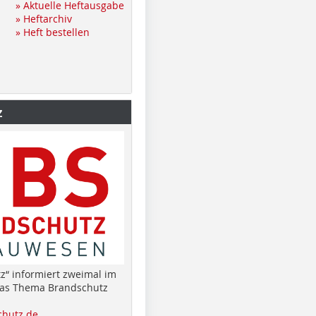
» Aktuelle Heftausgabe
» Heftarchiv
» Heft bestellen
z
z“ informiert zweimal im
das Thema Brandschutz
hutz.de