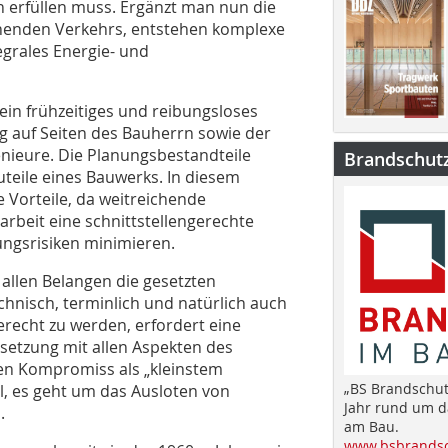
n erfüllen muss. Ergänzt man nun die
henden Verkehrs, entstehen komplexe
egrales Energie- und
ein frühzeitiges und reibungsloses
 auf Seiten des Bauherrn sowie der
nieure. Die Planungsbestandteile
Brandschut
teile eines Bauwerks. In diesem
 Vorteile, da weitreichende
rbeit eine schnittstellengerechte
ngsrisiken minimieren.
 allen Belangen die gesetzten
echnisch, terminlich und natürlich auch
erecht zu werden, erfordert eine
etzung mit allen Aspekten des
en Kompromiss als „kleinstem
„BS Brandschut
 es geht um das Ausloten von
Jahr rund um 
.
am Bau.
www.bsbrandsc