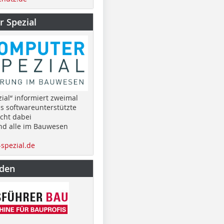
 Spezial
ial“ informiert zweimal
as softwareunterstützte
cht dabei
nd alle im Bauwesen
spezial.de
nden