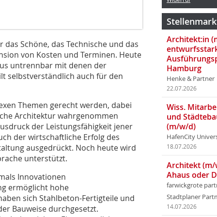
Stellenmark
Architekt:in 
 für das Schöne, das Technische und das
entwurfsstar
ension von Kosten und Terminen. Heute
Ausführungsp
aus untrennbar mit denen der
Hamburg
lt selbstverständlich auch für den
Henke & Partner
22.07.2026
lexen Themen gerecht werden, dabei
Wiss. Mitarbei
tische Architektur wahrgenommen
und Städteba
sdruck der Leistungsfähigkeit jener
(m/w/d)
ch der wirtschaftliche Erfolg des
HafenCity Univer
ltung ausgedrückt. Noch heute wird
18.07.2026
prache unterstützt.
Architekt (m/
Ahaus oder 
mals Innovationen
farwickgrote par
ung ermöglicht hohe
haben sich Stahlbeton-Fertigteile und
Stadtplaner Par
14.07.2026
der Bauweise durchgesetzt.