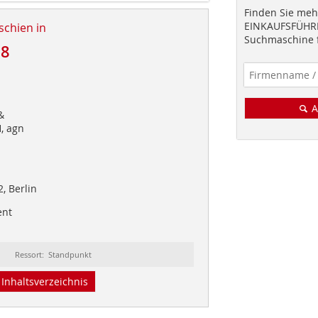
Finden Sie mehr
EINKAUFSFÜHRE
schien in
Suchmaschine f
18
A
&
, agn
, Berlin
ent
Ressort: Standpunkt
Inhaltsverzeichnis