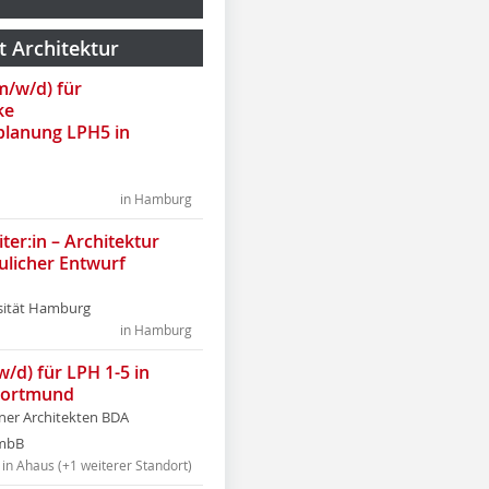
t Architektur
(m/w/d) für
ke
lanung LPH5 in
in Hamburg
ter:in – Architektur
ulicher Entwurf
sität Hamburg
in Hamburg
w/d) für LPH 1-5 in
Dortmund
tner Architekten BDA
tmbB
in Ahaus (+1 weiterer Standort)