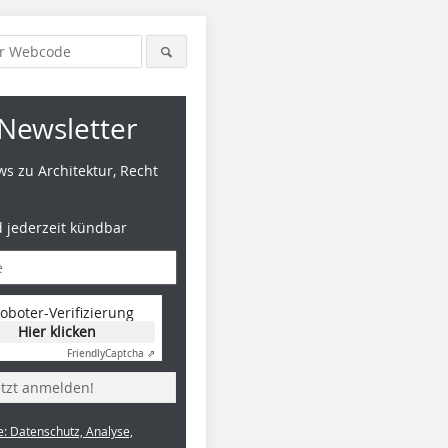
Newsletter
s zu Architektur, Recht
d jederzeit kündbar
oboter-Verifizierung
Hier klicken
Friendly
Captcha ⇗
etzt anmelden!
e: Datenschutz, Analyse,