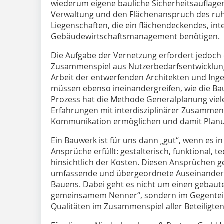
wiederum eigene bauliche Sicherheitsauflage
Verwaltung und den Flächenanspruch des ru
Liegenschaften, die ein flächendeckendes, int
Gebäudewirtschaftsmanagement benötigen.
Die Aufgabe der Vernetzung erfordert jedoch 
Zusammenspiel aus Nutzerbedarfsentwicklung
Arbeit der entwerfenden Architekten und Inge
müssen ebenso ineinandergreifen, wie die Bau
Prozess hat die Methode Generalplanung viele
Erfahrungen mit interdisziplinärer Zusammena
Kommunikation ermöglichen und damit Planu
Ein Bauwerk ist für uns dann „gut“, wenn es in
Ansprüche erfüllt: gestalterisch, funktional, t
hinsichtlich der Kosten. Diesen Ansprüchen g
umfassende und übergeordnete Auseinanders
Bauens. Dabei geht es nicht um einen gebaut
gemeinsamem Nenner“, sondern im Gegenteil,
Qualitäten im Zusammenspiel aller Beteiligten