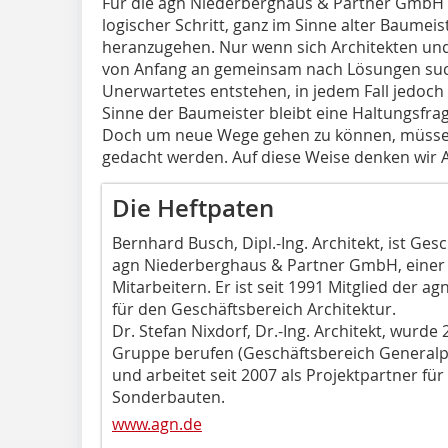
Für die agn Niederberghaus & Partner GmbH w
logischer Schritt, ganz im Sinne alter Baumeist
heranzugehen. Nur wenn sich Architekten und
von Anfang an gemeinsam nach Lösungen su
Unerwartetes entstehen, in jedem Fall jedoch
Sinne der Baumeister bleibt eine Haltungsfra
Doch um neue Wege gehen zu können, müssen
gedacht werden. Auf diese Weise denken wir A
Die Heftpaten
Bernhard Busch, Dipl.-Ing. Architekt, ist Ge
agn Niederberghaus & Partner GmbH, eine
Mitarbeitern. Er ist seit 1991 Mitglied der a
für den Geschäftsbereich Architektur.
Dr. Stefan Nixdorf, Dr.-Ing. Architekt, wurde
Gruppe berufen (Geschäftsbereich Generalp
und arbeitet seit 2007 als Projektpartner fü
Sonderbauten.
www.agn.de