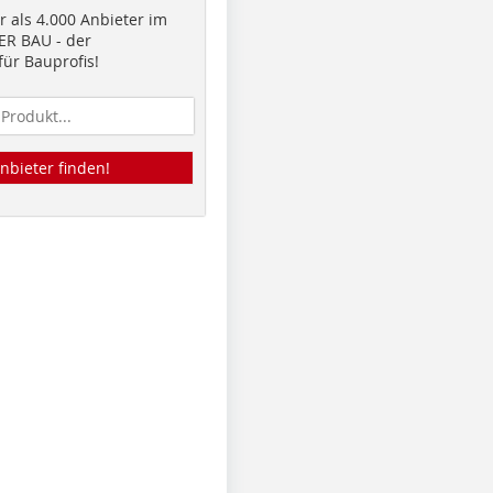
 als 4.000 Anbieter im
R BAU - der
ür Bauprofis!
nbieter finden!