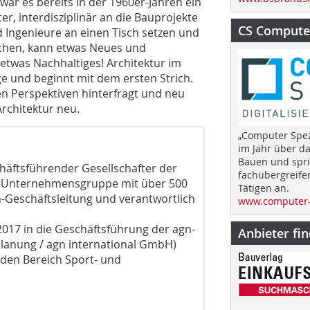
ar es bereits in der 1960er-Jahren ein
er, interdisziplinär an die Bauprojekte
CS Computer
 Ingenieure an einen Tisch setzen und
chen, kann etwas Neues und
 etwas Nachhaltiges! Architektur im
ge und beginnt mit dem ersten Strich.
 Perspektiven hinterfragt und neu
rchitektur neu.
„Computer Spez
im Jahr über d
Bauen und spri
schäftsführender Gesellschafter der
fachübergreife
r Unternehmensgruppe mit über 500
Tätigen an.
gn-Geschäftsleitung und verantwortlich
www.computer-
 2017 in die Geschäftsführung der agn-
Anbieter fi
lanung / agn international GmbH)
r den Bereich Sport- und