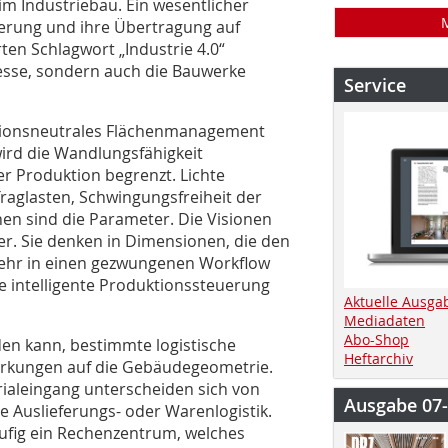
m Industriebau. Ein wesentlicher
isierung und ihre Übertragung auf
ten Schlagwort „Industrie 4.0“
zesse, sondern auch die Bauwerke
Service
ktionsneutrales Flächenmanagement
ird die Wandlungsfähigkeit
r Produktion begrenzt. Lichte
glasten, Schwingungsfreiheit der
en sind die Parameter. Die Visionen
er. Sie denken in Dimensionen, die den
ehr in einen gezwungenen Workflow
ne intelligente Produktionssteuerung
Aktuelle Ausga
Mediadaten
Abo-Shop
den kann, bestimmte logistische
Heftarchiv
irkungen auf die Gebäudegeometrie.
rialeingang unterscheiden sich von
Ausgabe 07
 Auslieferungs- oder Warenlogistik.
äufig ein Rechenzentrum, welches