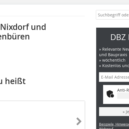
 Nixdorf und
benbüren
DBZ 
» Relevante New
und Baupraxis
» wöchentlich
» Kostenlos un
u heißt
Anti-R
» J
Beispiele, Hinweis
Widerruf