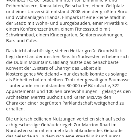
Reihenhäusern, Konsulaten, Botschaften, einem Golfplatz
und einer Universität entstand 2008 eine der größten Büro-
und Wohnanlagen Irlands. Elmpark ist eine kleine Stadt in
der Stadt: mit Wohn- und Bürogebäuden, einer Privatklinik,
einem Konferenzzentrum, einem Fitnessstudio mit
Schwimmbad, einem Kindergarten, Seniorenwohnungen,
Bars und Cafés.
Das leicht abschüssige, sieben Hektar große Grundstück
liegt direkt an der irischen See. Im Südwesten erheben sich
die Dublin Mountains. Bislang nutzte das benachbarte
Konvent der „Sisters of Charity“ das Gebiet als
klostereigenes Weideland – nur deshalb konnte es solange
als Einheit erhalten bleiben. Trotz der gewaltigen Baumasse
2
– unter anderem entstanden 30 000 m
Bürofläche, 322
Appartements und 100 Seniorenwohnungen – gelang es den
Architekten Merritt Bucholz und Karen McEvoy den
Charakter einer begrünten Parklandschaft weitgehend zu
erhalten.
Die unterschiedlichen Nutzungen verteilen sich auf sechs
achtgeschossige Gebäuderiegel: Zur Marrion Road im
Nordosten schirmt ein mehrfach abknickendes Gebäude
das Gelände ab, in dem sich eine Privatklinik und Büros