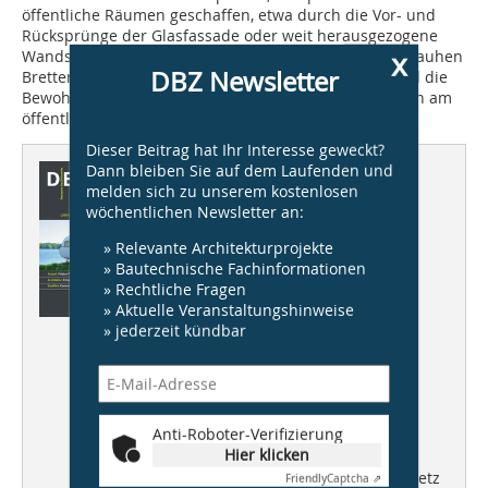
öffentliche Räumen geschaffen, etwa durch die Vor- und
Rücksprünge der Glasfassade oder weit herausgezogene
x
Wandschotten. Ein Sichtschutz aus raumhohen, sägerauhen
DBZ Newsletter
Brettern verstellt den Blick ins Schlafzimmer, während die
Bewohner herausschauen können und so Anteil haben am
öffentlichen Leben.
Michael Brüggemann, Mainz
Dieser Beitrag hat Ihr Interesse geweckt?
Dann bleiben Sie auf dem Laufenden und
Dieser Artikel erschien in
melden sich zu unserem kostenlosen
DBZ 05/2010
wöchentlichen Newsletter an:
» Relevante Architekturprojekte
Wohnbauten
» Bautechnische Fachinformationen
generationenübergreifend,
» Rechtliche Fragen
ökologisch, exklusiv
» Aktuelle Veranstaltungshinweise
» jederzeit kündbar
Aktuell:
Pritzker Preis 2010 an
SANAA, Tokio/J
Architektur:
Elmpark in Dublin –
generationenübergreifendes
Anti-Roboter-Verifizierung
Wohnen
Hier klicken
BauWerk:
Centre Pompidou in Metz
Friendly
Captcha ⇗