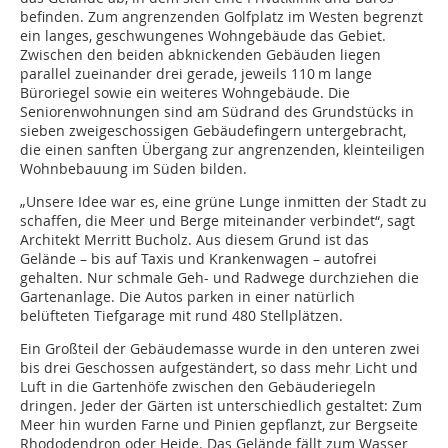
befinden. Zum angrenzenden Golfplatz im Westen begrenzt
ein langes, geschwungenes Wohngebäude das Gebiet.
Zwischen den beiden abknickenden Gebäuden liegen
parallel zueinander drei gerade, jeweils 110 m lange
Büroriegel sowie ein weiteres Wohngebäude. Die
Seniorenwohnungen sind am Südrand des Grundstücks in
sieben zweigeschossigen Gebäudefingern untergebracht,
die einen sanften Übergang zur angrenzenden, kleinteiligen
Wohnbebauung im Süden bilden.
„Unsere Idee war es, eine grüne Lunge inmitten der Stadt zu
schaffen, die Meer und Berge miteinander verbindet“, sagt
Architekt Merritt Bucholz. Aus diesem Grund ist das
Gelände – bis auf Taxis und Krankenwagen – autofrei
gehalten. Nur schmale Geh- und Radwege durchziehen die
Gartenanlage. Die Autos parken in einer natürlich
belüfteten Tiefgarage mit rund 480 Stellplätzen.
Ein Großteil der Gebäudemasse wurde in den unteren zwei
bis drei Geschossen aufgeständert, so dass mehr Licht und
Luft in die Gartenhöfe zwischen den Gebäuderiegeln
dringen. Jeder der Gärten ist unterschiedlich gestaltet: Zum
Meer hin wurden Farne und Pinien gepflanzt, zur Bergseite
Rhododendron oder Heide. Das Gelände fällt zum Wasser