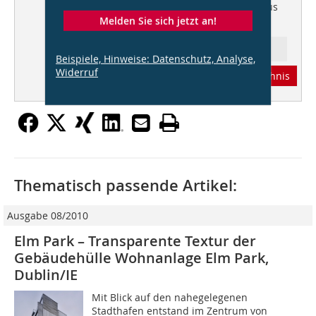
– konstruktiv aufwändig: Dach aus
Holz
Melden Sie sich jetzt an!
Ressort: Architektur
Beispiele, Hinweise: Datenschutz, Analyse,
Widerruf
Abonnement
Inhaltsverzeichnis
Thematisch passende Artikel:
Ausgabe 08/2010
Elm Park – Transparente Textur der
Gebäudehülle Wohnanlage Elm Park,
Dublin/IE
Mit Blick auf den nahegelegenen
Stadthafen entstand im Zentrum von