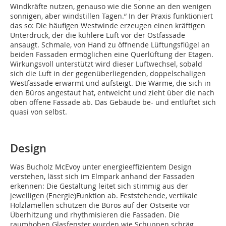
Windkräfte nutzen, genauso wie die Sonne an den wenigen
sonnigen, aber windstillen Tagen.“ In der Praxis funktioniert
das so: Die häufigen Westwinde erzeugen einen kräftigen
Unterdruck, der die kühlere Luft vor der Ostfassade
ansaugt. Schmale, von Hand zu öffnende Lüftungsflügel an
beiden Fassaden ermöglichen eine Querlüftung der Etagen.
Wirkungsvoll unterstützt wird dieser Luftwechsel, sobald
sich die Luft in der gegen­überliegenden, doppelschaligen
West­fassade erwärmt und aufsteigt. Die Wärme, die sich in
den Büros angestaut hat, entweicht und zieht über die nach
oben offene Fassade ab. Das Gebäude be- und entlüftet sich
quasi von selbst.
Design
Was Bucholz McEvoy unter energieeffizientem Design
verstehen, lässt sich im Elmpark anhand der Fassaden
erkennen: Die Gestaltung leitet sich stimmig aus der
jeweiligen (Energie)Funktion ab. Feststehende, vertikale
Holzlamellen schützen die Büros auf der Ostseite vor
Überhitzung und rhythmisieren die Fassaden. Die
raumhohen Glasfenster wurden wie Schuppen schräg