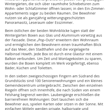
Wintergärten, die sich über raumhohe Schiebetüren zum
Wohn- oder Schlafzimmer öffnen lassen; in den Ein-Zimmer-
Appartements sogar zu beiden Räumen. Die Bewohner
nutzen sie als ganzjährig witterungs­geschützten
Panoramasitz, Leseraum oder Esszimmer.
Beim östlichen der beiden Wohnblöcke lugen statt der
Wintergärten Boxen aus Glas und Aluminium vorwitzig aus
der Fassade. Diese „Pop-Outs“ erweitern den Wohnraum
und ermöglichen den Bewohnern einen traumhaften Blick
auf das Meer, den Stadthafen und die vorgelagerte
Halbinsel Howth. Jede Box ist durch eine Glastür mit einem
Balkon verbunden. Um Zeit und Montagekosten zu sparen,
wurden die Boxen komplett im Werk vorgefertigt, ebenso
Bäder, Küchen und Toiletten.
In den sieben zweigeschossigen Fingern am Südrand des
Grundstücks sind 100 Seniorenwohnungen und ein kleines
Gemeindezentrum untergebracht. Zwischen den einzelnen
Riegeln öffnen sich Innenhöfe, die nach Süden von einem
Felshang begrenzt werden. Laubengänge erschließen die
barrierefreien Wohnungen: Dort tauschen sich die
Bewohner aus, spielen Karten oder sitzen in der Sonne. Mit
einfachen Mitteln werden private, halbprivate und