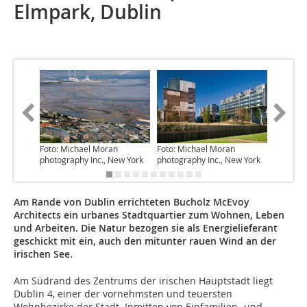
Elmpark, Dublin
Foto: Michael Moran
Foto: Michael Moran
Foto: Mi
photography Inc., New York
photography Inc., New York
photogra
Am Rande von Dublin errichteten Bucholz McEvoy
Architects ein urbanes Stadtquartier zum Wohnen, Leben
und Arbeiten. Die Natur bezogen sie als Energielieferant
geschickt mit ein, auch den mitunter rauen Wind an der
irischen See.
Am Südrand des Zentrums der irischen Hauptstadt liegt
Dublin 4, einer der vornehmsten und teuersten
Wohnbezirke der Stadt. Inmitten von Einfamilien- und