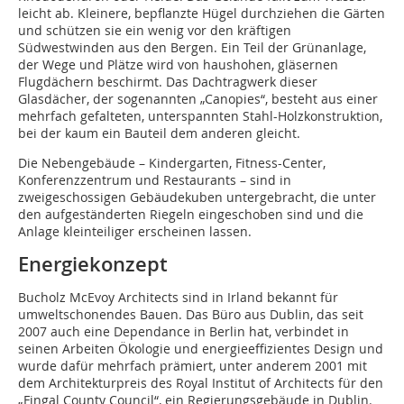
leicht ab. Kleinere, bepflanzte Hügel durchziehen die Gärten
und schützen sie ein wenig vor den kräftigen
Südwestwinden aus den Bergen. Ein Teil der Grünanlage,
der Wege und Plätze wird von haushohen, gläsernen
Flugdächern beschirmt. Das Dachtragwerk dieser
Glasdächer, der sogenannten „Canopies“, besteht aus einer
mehrfach gefalteten, unterspannten Stahl-Holzkonstruktion,
bei der kaum ein Bauteil dem anderen gleicht.
Die Nebengebäude – Kindergarten, Fitness-Center,
Konferenzzentrum und Restaurants – sind in
zweigeschossigen Gebäudekuben untergebracht, die unter
den aufgeständerten Riegeln eingeschoben sind und die
Anlage kleinteiliger erscheinen lassen.
Energiekonzept
Bucholz McEvoy Architects sind in Irland bekannt für
umweltschonen­des Bauen. Das Büro aus Dublin, das seit
2007 auch eine Dependance in Berlin hat, verbindet in
seinen Arbeiten Ökologie und energieeffizientes Design und
wurde dafür mehrfach prämiert, unter anderem 2001 mit
dem Architekturpreis des Royal Institut of Architects für den
„Fingal County Council“, ein Regierungsgebäude in Dublin.