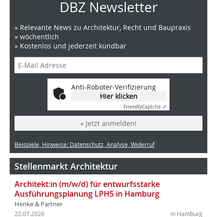
DBZ Newsletter
» Relevante News zu Architektur, Recht und Baupraxis
» wöchentlich
» Kostenlos und jederzeit kündbar
Anti-Roboter-Verifizierung
Hier klicken
Friendly
Captcha ⇗
» Jetzt anmelden!
Beispiele, Hinweise: Datenschutz, Analyse, Widerruf
Stellenmarkt Architektur
Architekt:in (m/w/d) für entwurfsstarke
Ausführungsplanung LPH5 in Hamburg
Henke & Partner
22.07.2026
in Hamburg