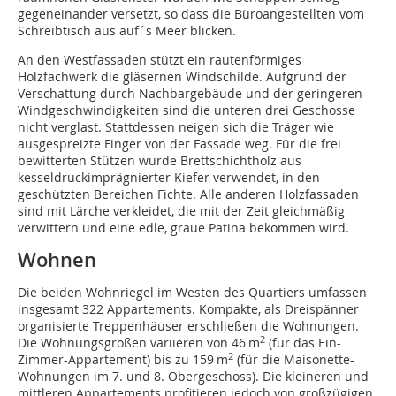
gegeneinander versetzt, so dass die Büroangestellten vom
Schreibtisch aus auf´s Meer blicken.
An den Westfassaden stützt ein rautenförmiges
Holzfachwerk die gläsernen Windschilde. Aufgrund der
Verschattung durch Nachbargebäude und der geringeren
Windgeschwindigkeiten sind die unteren drei Geschosse
nicht verglast. Stattdessen neigen sich die Träger wie
ausgespreizte Finger von der Fassade weg. Für die frei
bewitterten Stützen wurde Brettschichtholz aus
kesseldruckimprägnierter Kiefer verwendet, in den
geschützten Bereichen Fichte. Alle anderen Holzfassaden
sind mit Lärche verkleidet, die mit der Zeit gleichmäßig
verwittern und eine edle, graue Patina bekommen wird.
Wohnen
Die beiden Wohnriegel im Westen des Quartiers umfassen
insgesamt 322 Appartements. Kompakte, als Dreispänner
organisierte Treppen­häuser erschließen die Wohnungen.
2
Die Wohnungsgrößen variieren von 46 m
(für das Ein-
2
Zimmer-Appartement) bis zu 159 m
(für die Maisonette-
Wohnungen im 7. und 8. Obergeschoss). Die kleineren und
mittleren Appartements profitieren jedoch von großzügigen