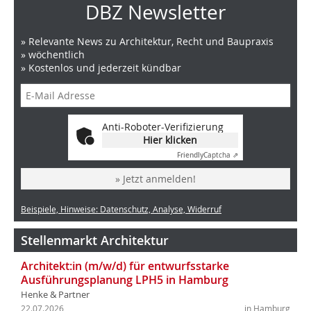
DBZ Newsletter
» Relevante News zu Architektur, Recht und Baupraxis
» wöchentlich
» Kostenlos und jederzeit kündbar
Anti-Roboter-Verifizierung
Hier klicken
Friendly
Captcha ⇗
» Jetzt anmelden!
Beispiele, Hinweise: Datenschutz, Analyse, Widerruf
Stellenmarkt Architektur
Architekt:in (m/w/d) für entwurfsstarke
Ausführungsplanung LPH5 in Hamburg
Henke & Partner
22.07.2026
in Hamburg