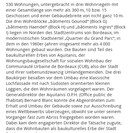
530 Wohnungen, untergebracht in drei Wohnriegeln mit
einer Gesamtlänge von mehr als 360 m, 10 bzw. 15
Geschossen und einer Gebäudebreite von nicht ganz 10 m.
Die drei Wohnblöcke „bâtiments Gounod“ (Block G)
„bâtiments Haendel“ (Block H) und „bâtiments Ingres“ (Block
I) liegen im Norden des Stadtzentrums von Bordeaux, im
modernistischen Stadtviertel „Quartier du Grand Parc“, in
dem in den 1960er-Jahren insgesamt mehr als 4 000
Wohnungen gebaut wurden. Die Bauten sind Teil des
baukulturellen Erbes von Aquitanis, der
Wohnungsbaugesellschaft für sozialen Wohnbau der
Communauté Urbaine de Bordeaux (CUB), also der Stadt
und ihrer siebenundzwanzig Umlandgemeinden. Die drei
Baukörper besaßen vor dem Umbau eine klassische
Lochfassade mit nach Südosten orientierten kleinen
Loggien, die den Wohnräumen vorgelagert waren. Der
Generaldirektor der Aquitanis O.P.H. (Office public de
l’habitat) Bernard Blanc konnte die Abgeordneten zum
Erhalt und Umbau der Gebäude sowie zur Ausschreibung
eines Wettbewerbs überzeugen, obwohl sie unter seinem
Vorgänger fast zum Abriss freigegeben worden waren.
Dabei kam dem engagierten Direktor die Tatsache zugute,
dass die Wohnbauten als baukulturelles Erbe der Stadt