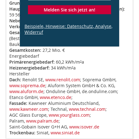
Grundstücksgröße:
10 000 m²
Hauptnutzfläche (gesamte Fläche der Wohneinheiten):
Melden Sie sich jetzt an!
59 565 m²
Nebennutzfläche (individuelle Keller):
1200 m²
Beispiele, Hinweise: Datenschutz, Analyse,
Verkehrsfläche:
5500 m²
Widerruf
Gesamtgrundfläche:
55 400 m² + 25 600 m²
(Bestand + Erweiterung)
Baukosten
Gesamtkosten:
27,2 Mio. €
Energiebedarf
Primärenergiebedarf:
60,2 kWh/m²a
Heizenergiebedarf:
34 kWh/m²a
Hersteller
Dach:
Renolit SE,
www.renolit.com
; Soprema GmbH,
www.soprema.de
; Aluform System GmbH & Co. KG,
www.aluform.de
; Onduline GmbH, de.onduline.com;
Etanco GmbH,
www.etenco.de
;
Fassade:
Kawneer Aluminium Deutschland,
www.kawneer.com
; Technal,
www.technal.com
;
AGC Glass Europe,
www.yourglass.com
;
Palram,
www.palram.de
;
Saint-Gobain Isover G+H AG,
www.isover.de
Trockenbau:
Siniat,
www.siniat.de