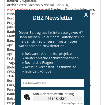
Bauherr:
Aquitanis
Architekten:
Lacaton & Vassal, Paris/FR,
www.lacatonvassal.com
mit Frédéric Druot Architecture,
x
Paris/FR,
www.druot.net
; Christophe Hutin Architecture,
DBZ Newsletter
Bordeaux/FR,
www.christophehutin.com
Projektteam:
Vincent Puyoo, Marion Pautrot,
Julien Callot
Bauleitung:
Marion Cadran, Vincent Puyoo,
Dieser Beitrag hat Ihr Interesse geweckt?
Mathieu Cenedese
Dann bleiben Sie auf dem Laufenden und
Bauzeit Erweiterungsarbeiten:
melden sich zu unserem kostenlosen
April 2014 − November 2015
wöchentlichen Newsletter an:
Bauzeit Renovierungsarbeiten innen:
» Relevante Architekturprojekte
April 2014 − Oktober 2016
» Bautechnische Fachinformationen
Fachplaner
» Rechtliche Fragen
Tragwerksplaner:
Secotrap Ingéniérie International
» Aktuelle Veranstaltungshinweise
(Betonstruktur), Bordeaux/FR,
www.verdi-ingenerie.fr
;
» jederzeit kündbar
CESMA (Stahlstruktur)
TGA-Planer:
Secotrap Ingéniérie International,
Bordeaux/FR,
www.verdi-ingenerie.fr
Energieplaner:
Cardonnel Ingénierie, Saint-Pierre-du-
Perray/FR,
www.cardonnel.fr
Anti-Roboter-Verifizierung
Bauüberwachung und Koordination:
Hier klicken
Batscop, Paris/FR,
www.batscop.com
Projektdaten
Friendly
Captcha ⇗