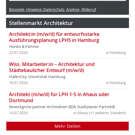
Beispiele, Hinweise: Datenschutz, Analyse, Widerruf
Stellenmarkt Architektur
Architekt:in (m/w/d) für entwurfsstarke
Ausführungsplanung LPH5 in Hamburg
Henke & Partner
22.07.2026
in Hamburg
Wiss. Mitarbeiter:in – Architektur und
Städtebaulicher Entwurf (m/w/d)
HafenCity Universität Hamburg
18.07.2026
in Hamburg
Architekt (m/w/d) für LPH 1-5 in Ahaus oder
Dortmund
farwickgrote partner Architekten BDA Stadtplaner PartmbB
14.07.2026
in Ahaus (+1 weiterer Standort)
Mehr Stellen