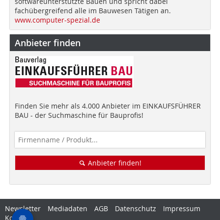
softwareunterstützte Bauen und spricht dabei
fachübergreifend alle im Bauwesen Tätigen an.
www.computer-spezial.de
Anbieter finden
Finden Sie mehr als 4.000 Anbieter im EINKAUFSFÜHRER
BAU - der Suchmaschine für Bauprofis!
Anbieter finden!
Newsletter
Mediadaten
AGB
Datenschutz
Impressum
Kontakt