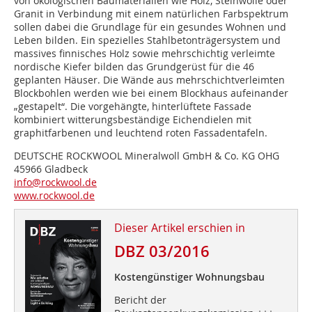
von ökologischen Baumaterialien wie Holz, Steinwolle oder
Granit in Verbindung mit einem natürlichen Farbspektrum
sollen dabei die Grundlage für ein gesundes Wohnen und
Leben bilden. Ein spezielles Stahlbetonträgersystem und
massives finnisches Holz sowie mehrschichtig verleimte
nordische Kiefer bilden das Grundgerüst für die 46
geplanten Häuser. Die Wände aus mehrschichtverleimten
Blockbohlen werden wie bei einem Blockhaus aufeinander
„gestapelt“. Die vorgehängte, hinterlüftete Fassade
kombiniert witterungsbeständige Eichendielen mit
graphitfarbenen und leuchtend roten Fassadentafeln.
DEUTSCHE ROCKWOOL Mineralwoll GmbH & Co. KG OHG
45966 Gladbeck
info@rockwool.de
www.rockwool.de
Dieser Artikel erschien in
DBZ 03/2016
Kostengünstiger Wohnungsbau
Bericht der