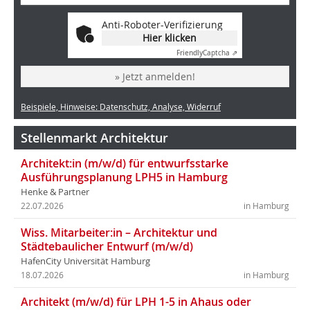
Anti-Roboter-Verifizierung
Hier klicken
Friendly
Captcha ⇗
» Jetzt anmelden!
Beispiele, Hinweise: Datenschutz, Analyse, Widerruf
Stellenmarkt Architektur
Architekt:in (m/w/d) für entwurfsstarke
Ausführungsplanung LPH5 in Hamburg
Henke & Partner
22.07.2026
in Hamburg
Wiss. Mitarbeiter:in – Architektur und
Städtebaulicher Entwurf (m/w/d)
HafenCity Universität Hamburg
18.07.2026
in Hamburg
Architekt (m/w/d) für LPH 1-5 in Ahaus oder