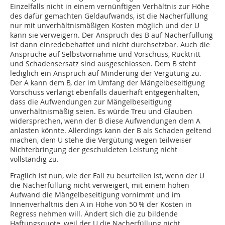
Einzelfalls nicht in einem vernünftigen Verhältnis zur Höhe
des dafür gemachten Geldaufwands, ist die Nacherfüllung
nur mit unverhältnismäßigen Kosten möglich und der U
kann sie verweigern. Der Anspruch des B auf Nacherfüllung
ist dann einredebehaftet und nicht durchsetzbar. Auch die
Ansprüche auf Selbstvornahme und Vorschuss, Rücktritt
und Schadensersatz sind ausgeschlossen. Dem B steht
lediglich ein Anspruch auf Minderung der Vergütung zu.
Der A kann dem B, der im Umfang der Mängelbeseitigung
Vorschuss verlangt ebenfalls dauerhaft entgegenhalten,
dass die Aufwendungen zur Mängelbeseitigung
unverhältnismäßig seien. Es würde Treu und Glauben
widersprechen, wenn der B diese Aufwendungen dem A
anlasten könnte. Allerdings kann der B als Schaden geltend
machen, dem U stehe die Vergütung wegen teilweiser
Nichterbringung der geschuldeten Leistung nicht
vollständig zu.
Fraglich ist nun, wie der Fall zu beurteilen ist, wenn der U
die Nacherfüllung nicht verweigert, mit einem hohen
Aufwand die Mängelbeseitigung vornimmt und im
Innenverhältnis den A in Höhe von 50 % der Kosten in
Regress nehmen will. Ändert sich die zu bildende
Haftungsquote, weil der U die Nacherfüllung nicht