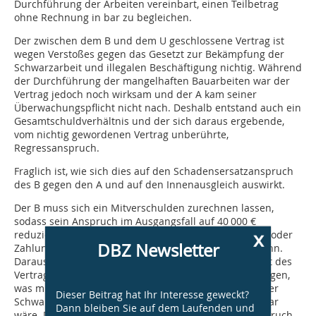
Durchführung der Arbeiten vereinbart, einen Teilbetrag
ohne Rechnung in bar zu begleichen.
Der zwischen dem B und dem U geschlossene Vertrag ist
wegen Verstoßes gegen das Gesetzt zur Bekämpfung der
Schwarzarbeit und illegalen Beschäftigung nichtig. Während
der Durchführung der mangelhaften Bauarbeiten war der
Vertrag jedoch noch wirksam und der A kam seiner
Überwachungspflicht nicht nach. Deshalb entstand auch ein
Gesamtschuldverhältnis und der sich daraus ergebende,
vom nichtig gewordenen Vertrag unberührte,
Regressanspruch.
Fraglich ist, wie sich dies auf den Schadensersatzanspruch
des B gegen den A und auf den Innenausgleich auswirkt.
Der B muss sich ein Mitverschulden zurechnen lassen,
sodass sein Anspruch im Ausgangsfall auf 40 000 €
x
reduziert wird und der A von der U einen Befreiungs- oder
DBZ Newsletter
Zahlungsanspruch in Höhe von 20 000 € verlangen kann.
Daraus folgend müsste sich der U trotz der Nichtigkeit des
Vertrags an den Kosten der Mängelbeseitigung beteiligen,
was mit der Wertung des Gesetzes zur Bekämpfung der
Dieser Beitrag hat Ihr Interesse geweckt?
Schwarzarbeit und illegalen Beschäftigung unvereinbar
Dann bleiben Sie auf dem Laufenden und
wäre. Deshalb kann der A nur in dem Umfang in Anspruch