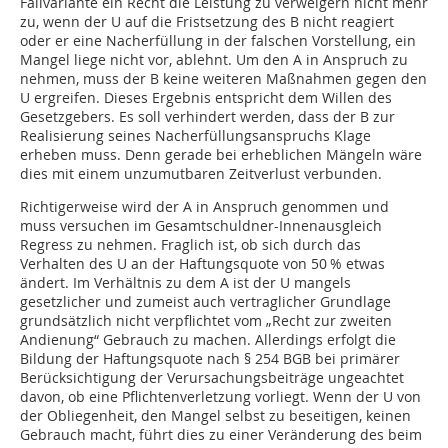
Fallvariante ein Recht die Leistung zu verweigern nicht mehr
zu, wenn der U auf die Fristsetzung des B nicht reagiert
oder er eine Nacherfüllung in der falschen Vorstellung, ein
Mangel liege nicht vor, ablehnt. Um den A in Anspruch zu
nehmen, muss der B keine weiteren Maßnahmen gegen den
U ergreifen. Dieses Ergebnis entspricht dem Willen des
Gesetzgebers. Es soll verhindert werden, dass der B zur
Realisierung seines Nacherfüllungsanspruchs Klage
erheben muss. Denn gerade bei erheblichen Mängeln wäre
dies mit einem unzumutbaren Zeitverlust verbunden.
Richtigerweise wird der A in Anspruch genommen und
muss versuchen im Gesamtschuldner-Innenausgleich
Regress zu nehmen. Fraglich ist, ob sich durch das
Verhalten des U an der Haftungsquote von 50 % etwas
ändert. Im Verhältnis zu dem A ist der U mangels
gesetzlicher und zumeist auch vertraglicher Grundlage
grundsätzlich nicht verpflichtet vom „Recht zur zweiten
Andienung“ Gebrauch zu machen. Allerdings erfolgt die
Bildung der Haftungsquote nach § 254 BGB bei primärer
Berücksichtigung der Verursachungsbeiträge ungeachtet
davon, ob eine Pflichtenverletzung vorliegt. Wenn der U von
der Obliegenheit, den Mangel selbst zu beseitigen, keinen
Gebrauch macht, führt dies zu einer Veränderung des beim