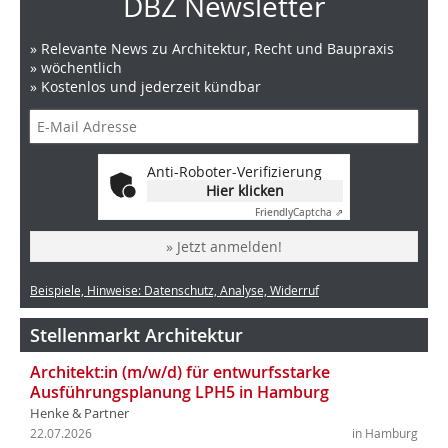
DBZ Newsletter
» Relevante News zu Architektur, Recht und Baupraxis
» wöchentlich
» Kostenlos und jederzeit kündbar
Anti-Roboter-Verifizierung
Hier klicken
Friendly
Captcha ⇗
» Jetzt anmelden!
Beispiele, Hinweise: Datenschutz, Analyse, Widerruf
Stellenmarkt Architektur
Architekt:in (m/w/d) für entwurfsstarke
Ausführungsplanung LPH5 in Hamburg
Henke & Partner
22.07.2026
in Hamburg