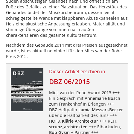
Süden abschüssigen Geländes nach und öffnet sich am
Fuße des Gefälles zu einer Platzsituation. Das Herzstück des
Gebäudes bildet der Musikprobenraum, dessen leicht
schräg gestellte Wände mit klappbaren Akustikpaneelen aus
Holz eine akustische Anpassung erlauben. Materialität und
stimmige Übergänge von innen nach außen
charakterisieren das gesamte Kulturzentrum.
Nachdem das Gebäude 2014 mit drei Preisen ausgezeichnet
wurde, ist es aktuell nominiert für den Mies van der Rohe
Preis 2015.
Dieser Artikel erschien in
DBZ 06/2015
Mies van der Rohe Award 2015 +++
Ein Gespräch mit
Annemarie Bosch
zum Frankenhof in Erlangen +++
DBZ Heftpatin
Lamia Messari-Becker
über die Haltbarkeit des Tuns +++
HOF8,
Klärle Architektur
+++ REH,
strunz_architekten
+++ Elbarkaden,
Bob Gysin + Partner
+++