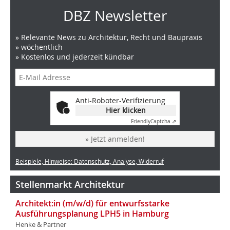
DBZ Newsletter
» Relevante News zu Architektur, Recht und Baupraxis
» wöchentlich
» Kostenlos und jederzeit kündbar
Anti-Roboter-Verifizierung
Hier klicken
Friendly
Captcha ⇗
» Jetzt anmelden!
Beispiele, Hinweise: Datenschutz, Analyse, Widerruf
Stellenmarkt Architektur
Architekt:in (m/w/d) für entwurfsstarke
Ausführungsplanung LPH5 in Hamburg
Henke & Partner