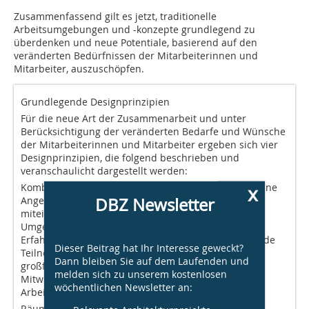
Zusammenfassend gilt es jetzt, traditionelle
Arbeitsumgebungen und -konzepte grundlegend zu
überdenken und neue Potentiale, basierend auf den
veränderten Bedürfnissen der Mitarbeiterinnen und
Mitarbeiter, auszuschöpfen.
Grundlegende Designprinzipien
Für die neue Art der Zusammenarbeit und unter
Berücksichtigung der veränderten Bedarfe und Wünsche
der Mitarbeiterinnen und Mitarbeiter ergeben sich vier
Designprinzipien, die folgend beschrieben und
veranschaulicht dargestellt werden:
Kombination digitaler und analoger Elemente: Einzelne
x
DBZ Newsletter
Angestellte und Teams werden weiterhin per Video
miteinander kommunizieren und benötigen dafür
Umgebungen und Technologien, die inklusive
Erfahrungen für zugeschaltete und vor Ort anwesende
Dieser Beitrag hat Ihr Interesse geweckt?
Teilnehmer zu schaffen. Beispielsweise ermöglichen
Dann bleiben Sie auf dem Laufenden und
großflächige, mobile Displays eine gleichberechtigte
melden sich zu unserem kostenlosen
Mitwirkung der Beteiligten und erleichtern es, die
wöchentlichen Newsletter an:
Arbeitsfortschritte mit den anderen zu teilen. ​​
Räume für „Ich“ + „Wir“: Die Bedürfnisse einzelner