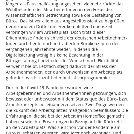
länger als Pauschal­lösung angesehen, vielmehr rückte das
Wohlbefinden der MitarbeiterInnen in den Fokus der
wissenschaftlichen Betrachtung sowie die Gestaltung von
Büros. Das ist vor allem aus Angestelltensicht zu begrüßen,
denn rund ein Drittel unserer kompletten Lebenszeit
verbringen wir am Arbeitsplatz. Doch trotz dieser
Erkenntnisse finden sich viele der deutschen Arbeitnehmer­
Innen auch heute noch in tradierten Bürokonzepten der
vergangenen Jahrzehnte wieder, in denen die
Digitalisierung wenig bis keine Beachtung in der
Bürogestaltung findet oder der Wunsch nach Flexibilität
verwehrt bleibt. Letztlich steigt dadurch der Stress der
Arbeitnehmenden, der durch Unwohlsein am Arbeitsplatz
gefördert wird: Unzufriedenheit ist vorprogrammiert.
Durch die Covid-19-Pandemie wurden viele ­
ArbeitgeberInnen und ArbeitnehmerInnen gezwungen, sich
bewusst oder unbewusst mit dem Status quo des Büro- bzw.
Arbeitskonzepts auseinanderzusetzen. Zwei Dinge werden
die Zukunft des Arbeitsplatzes maßgeblich beeinflussen: Die
Erfahrungen, die sie bei der Arbeit im Homeoffice gemacht
haben, sowie ihre Erwartungen in Bezug auf die Rückkehr
an den Arbeitsplatz. Was sie schon vor der Pandemie am
Büro zu schätzen wussten, wird jetzt noch wichtiger. Und