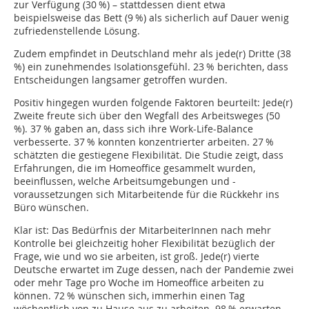
zur Verfügung (30 %) – stattdessen dient etwa
beispielsweise das Bett (9 %) als sicherlich auf Dauer wenig
zufriedenstellende Lösung.
Zudem empfindet in Deutschland mehr als jede(r) Dritte (38
%) ein zunehmendes Isolationsgefühl. 23 % berichten, dass
Entscheidungen langsamer getroffen wurden.
Positiv hingegen wurden folgende Faktoren beurteilt: Jede(r)
Zweite freute sich über den Wegfall des Arbeitsweges (50
%). 37 % gaben an, dass sich ihre Work-Life-Balance
verbesserte. 37 % konnten konzentrierter arbeiten. 27 %
schätzten die gestiegene Flexibilität. Die Studie zeigt, dass
Erfahrungen, die im Homeoffice gesammelt wurden,
beeinflussen, welche Arbeitsumgebungen und -
voraussetzungen sich Mitarbeitende für die Rückkehr ins
Büro wünschen.
Klar ist: Das Bedürfnis der MitarbeiterInnen nach mehr
Kontrolle bei gleichzeitig hoher Flexibilität bezüglich der
Frage, wie und wo sie arbeiten, ist groß. Jede(r) vierte
Deutsche erwartet im Zuge dessen, nach der Pandemie zwei
oder mehr Tage pro Woche im Homeoffice arbeiten zu
können. 72 % wünschen sich, immerhin einen Tag
wöchentlich von zu Hause aus zu arbeiten. 98 % erwarten