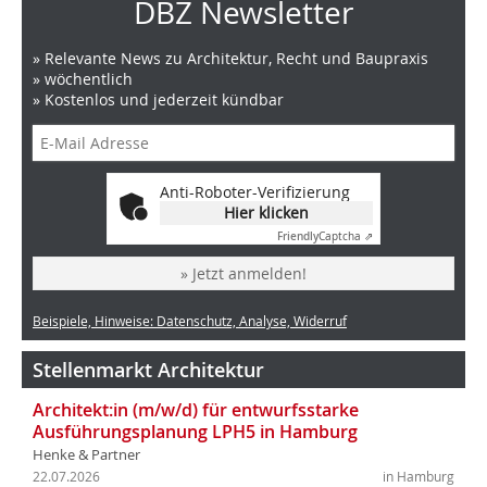
DBZ Newsletter
» Relevante News zu Architektur, Recht und Baupraxis
» wöchentlich
» Kostenlos und jederzeit kündbar
Anti-Roboter-Verifizierung
Hier klicken
Friendly
Captcha ⇗
» Jetzt anmelden!
Beispiele, Hinweise: Datenschutz, Analyse, Widerruf
Stellenmarkt Architektur
Architekt:in (m/w/d) für entwurfsstarke
Ausführungsplanung LPH5 in Hamburg
Henke & Partner
22.07.2026
in Hamburg