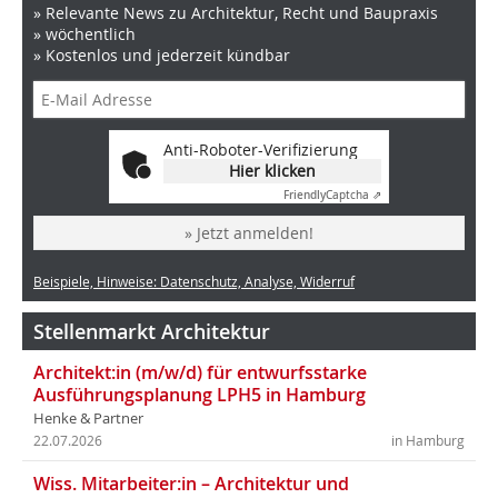
» Relevante News zu Architektur, Recht und Baupraxis
» wöchentlich
» Kostenlos und jederzeit kündbar
Anti-Roboter-Verifizierung
Hier klicken
Friendly
Captcha ⇗
» Jetzt anmelden!
Beispiele, Hinweise: Datenschutz, Analyse, Widerruf
Stellenmarkt Architektur
Architekt:in (m/w/d) für entwurfsstarke
Ausführungsplanung LPH5 in Hamburg
Henke & Partner
22.07.2026
in Hamburg
Wiss. Mitarbeiter:in – Architektur und