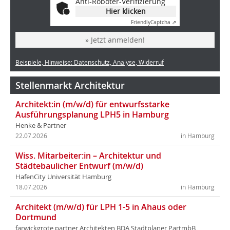
Anti-Roboter-Verifizierung
Hier klicken
Friendly
Captcha ⇗
» Jetzt anmelden!
Beispiele, Hinweise: Datenschutz, Analyse, Widerruf
Stellenmarkt Architektur
Architekt:in (m/w/d) für entwurfsstarke
Ausführungsplanung LPH5 in Hamburg
Henke & Partner
22.07.2026
in Hamburg
Wiss. Mitarbeiter:in – Architektur und
Städtebaulicher Entwurf (m/w/d)
HafenCity Universität Hamburg
18.07.2026
in Hamburg
Architekt (m/w/d) für LPH 1-5 in Ahaus oder
Dortmund
farwickgrote partner Architekten BDA Stadtplaner PartmbB