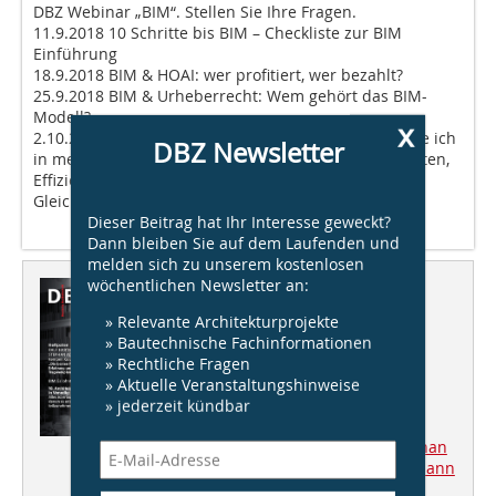
DBZ Webinar „BIM“. Stellen Sie Ihre Fragen.
11.9.2018 10 Schritte bis BIM – Checkliste zur BIM
Einführung
18.9.2018 BIM & HOAI: wer profitiert, wer bezahlt?
25.9.2018 BIM & Urheberrecht: Wem gehört das BIM-
Modell?
x
2.10.2018 Qualifikation der Mitarbeiter: Wen brauche ich
DBZ Newsletter
in meinem Team? 9.10.2018 BIM im Praxischeck: Kosten,
Effizienz, Zufriedenheit
Gleich anmelden unter
DBZ.de/webinar
Dieser Beitrag hat Ihr Interesse geweckt?
Dann bleiben Sie auf dem Laufenden und
melden sich zu unserem kostenlosen
wöchentlichen Newsletter an:
Dieser Artikel erschien in
» Relevante Architekturprojekte
DBZ 7/8/2018
» Bautechnische Fachinformationen
» Rechtliche Fragen
Tragwerk
» Aktuelle Veranstaltungshinweise
» jederzeit kündbar
Heftpaten
Ralf Hartmann-Linden und Stephan
Adelberg, Kempen Krause Hartmann
„Besonders sind Projekte mit