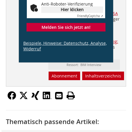
schönem Kraftfluss“
Anti-Roboter-Verifizierung
Hier klicken
Trumpf Smart Factory, Chicago/USA
Friendly
Captcha ⇗
Knippers Helbig & Barkow Leibinger
Architekten
Melden Sie sich jetzt an!
BIM: Es lohnt sich!
16. Architekturbiennale in Venedig:
Beispiele, Hinweise: Datenschutz, Analyse,
Alles ist erlaubt für alle, denen es
Widerruf
erlaubt ist, teilzunehmen
Ressort: BIM Interview
Abonnement
Inhaltsverzeichnis
Thematisch passende Artikel: