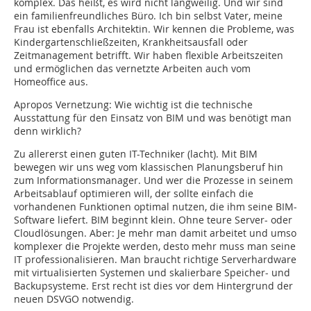
komplex. Das heißt, es wird nicht langweilig. Und wir sind
ein familienfreundliches Büro. Ich bin selbst Vater, meine
Frau ist ebenfalls Architektin. Wir kennen die Probleme, was
Kindergartenschließzeiten, Krankheitsausfall oder
Zeitmanagement betrifft. Wir haben flexible Arbeitszeiten
und ermöglichen das vernetzte Arbeiten auch vom
Homeoffice aus.
Apropos Vernetzung: Wie wichtig ist die technische
Ausstattung für den Einsatz von BIM und was benötigt man
denn wirklich?
Zu allererst einen guten IT-Techniker (lacht). Mit BIM
bewegen wir uns weg vom klassischen Planungsberuf hin
zum Informationsmanager. Und wer die Prozesse in seinem
Arbeitsablauf optimieren will, der sollte einfach die
vorhandenen Funktionen optimal nutzen, die ihm seine BIM-
Software liefert. BIM beginnt klein. Ohne teure Server- oder
Cloudlösungen. Aber: Je mehr man damit arbeitet und umso
komplexer die Projekte werden, desto mehr muss man seine
IT professionalisieren. Man braucht richtige Serverhardware
mit virtualisierten Systemen und skalierbare Speicher- und
Backupsys­teme. Erst recht ist dies vor dem Hintergrund der
neuen DSVGO notwendig.