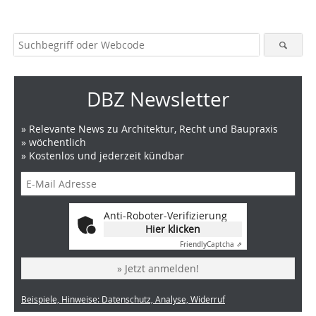
DBZ Newsletter
» Relevante News zu Architektur, Recht und Baupraxis
» wöchentlich
» Kostenlos und jederzeit kündbar
Anti-Roboter-Verifizierung
Hier klicken
Friendly
Captcha ⇗
» Jetzt anmelden!
Beispiele, Hinweise: Datenschutz, Analyse, Widerruf