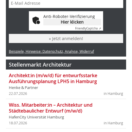
Anti-Roboter-Verifizierung
Hier klicken
Friendly
Captcha ⇗
» Jetzt anmelden!
Beispiele, Hinweise: Datenschutz, Analyse, Widerruf
Stellenmarkt Architektur
Architekt:in (m/w/d) für entwurfsstarke
Ausführungsplanung LPH5 in Hamburg
Henke & Partner
22.07.2026
in Hamburg
Wiss. Mitarbeiter:in – Architektur und
Städtebaulicher Entwurf (m/w/d)
HafenCity Universität Hamburg
18.07.2026
in Hamburg