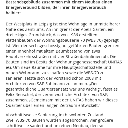
Bestandsgebäude zusammen mit einem Neubau einen
Energieverbund bilden, der ihren Energieverbrauch
halbiert.
Der Westplatz in Leipzig ist eine Wohnlage in unmittelbarer
Nähe des Zentrums. An ihn grenzt der Apels Garten, ein
dreieckiges Grundstück, das von 1986 erstellten
Plattenbauten der Wohnungsbauserie 70 (WBS 70) geprägt
ist. Vier der sechsgeschossig ausgeführten Bauten grenzen
einen Innenhof mit altem Baumbestand von zwei
Hauptverkehrsstraßen mit vier Straßenbahnlinien ab. Die
Bauten sind im Besitz der Wohnungsgenossenschaft UNITAS
eG. Um neue Räume für ihre Hauptgeschäftsstelle und
neuen Wohnraum zu schaffen sowie die WBS-70 zu
sanieren, setzte sich der Vorstand schon 2008 mit
Architekten von S&P Sahlmann zusammen. „Der
gesamtheitliche Quartiersansatz war uns wichtig“, fasst es
Felix Reuschel, der verantwortliche Architekt von S&P,
zusammen. „Gemeinsam mit der UNITAS haben wir dieses
Quartier über einen langen Zeitraum entwickelt.“
Abschnittsweise Sanierung im bewohnten Zustand
Zwei WBS-70 Bauten wurden abgebrochen, vier größere
schrittweise saniert und um einen Neubau, den so