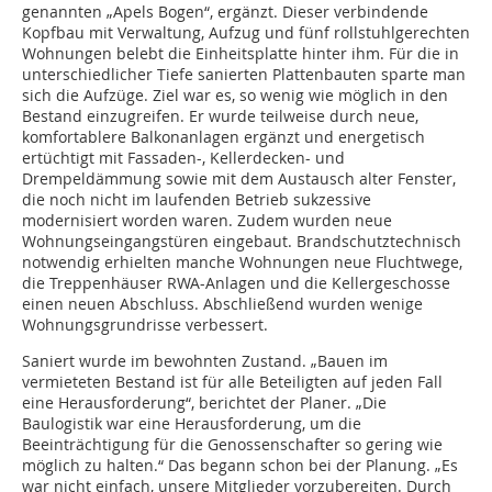
genannten „Apels Bogen“, ergänzt. Dieser verbindende
Kopfbau mit Verwaltung, Aufzug und fünf rollstuhlgerechten
Wohnungen belebt die Einheitsplatte hinter ihm. Für die in
unterschiedlicher Tiefe sanierten Plattenbauten sparte man
sich die Aufzüge. Ziel war es, so wenig wie möglich in den
Bestand einzugreifen. Er wurde teilweise durch neue,
komfortablere Balkonanlagen ergänzt und energetisch
ertüchtigt mit Fassaden-, Kellerdecken- und
Drempeldämmung sowie mit dem Austausch alter Fenster,
die noch nicht im laufenden Betrieb sukzessive
modernisiert worden waren. Zudem wurden neue
Wohnungseingangstüren eingebaut. Brandschutztechnisch
notwendig erhielten manche Wohnungen neue Fluchtwege,
die Treppenhäuser RWA-Anlagen und die Kellergeschosse
einen neuen Abschluss. Abschließend wurden wenige
Wohnungsgrundrisse verbessert.
Saniert wurde im bewohnten Zustand. „Bauen im
vermieteten Bestand ist für alle Beteiligten auf jeden Fall
eine Herausforderung“, berichtet der Planer. „Die
Baulogistik war eine Herausforderung, um die
Beeinträchtigung für die Genossenschafter so gering wie
möglich zu halten.“ Das begann schon bei der Planung. „Es
war nicht einfach, unsere Mitglieder vorzubereiten. Durch