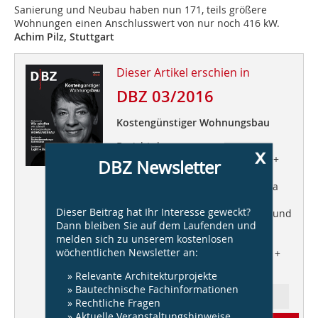
Sanierung und Neubau haben nun 171, teils größere
Wohnungen einen Anschlusswert von nur noch 416 kW.
Achim Pilz, Stuttgart
Dieser Artikel erschien in
DBZ 03/2016
Kostengünstiger Wohnungsbau
Bericht der
x
Baukostensenkungskomission +++
DBZ Newsletter
Im Gespräch mit
Bundesbauministerin Dr. Barbara
Hendricks +++ Statements zum
Dieser Beitrag hat Ihr Interesse geweckt?
kostengünstigen Wohnungsbau, und
Dann bleiben Sie auf dem Laufenden und
wie wir das schaffen können +++
melden sich zu unserem kostenlosen
Sieben Projekte kostengünstiger
wöchentlichen Newsletter an:
Wohnungsbau +++ Spezial: Light +
Building
» Relevante Architekturprojekte
» Bautechnische Fachinformationen
Ressort: Architektur
» Rechtliche Fragen
» Aktuelle Veranstaltungshinweise