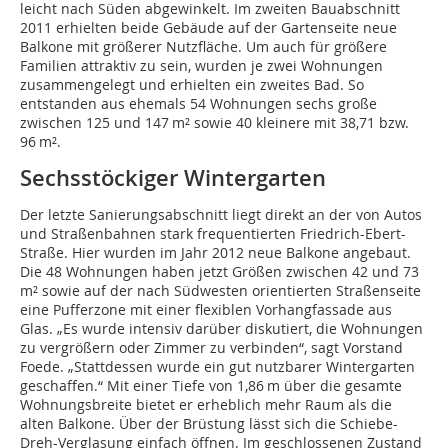
leicht nach Süden abgewinkelt. Im zweiten Bauabschnitt
2011 erhielten beide Gebäude auf der Gartenseite neue
Balkone mit größerer Nutzfläche. Um auch für größere
Familien attraktiv zu sein, wurden je zwei Wohnungen
zusammengelegt und erhielten ein zweites Bad. So
entstanden aus ehemals 54 Wohnungen sechs große
zwischen 125 und 147 m² sowie 40 kleinere mit 38,71 bzw.
96 m².
Sechsstöckiger Wintergarten
Der letzte Sanierungsabschnitt liegt direkt an der von Autos
und Straßenbahnen stark frequentierten Friedrich-Ebert-
Straße. Hier wurden im Jahr 2012 neue Balkone angebaut.
Die 48 Wohnungen haben jetzt Größen zwischen 42 und 73
m² sowie auf der nach Südwesten orientierten Straßenseite
eine Pufferzone mit einer flexiblen Vorhangfassade aus
Glas. „Es wurde intensiv darüber diskutiert, die Wohnungen
zu vergrößern oder Zimmer zu verbinden“, sagt Vorstand
Foede. „Stattdessen wurde ein gut nutzbarer Wintergarten
geschaffen.“ Mit einer Tiefe von 1,86 m über die gesamte
Wohnungsbreite bietet er erheblich mehr Raum als die
alten Balkone. Über der Brüstung lässt sich die Schiebe-
Dreh-Verglasung einfach öffnen. Im geschlossenen Zustand