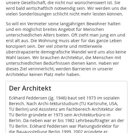
unsere Gesellschaft, die nicht nur wünschenswert ist. Sie
wird bald wirtschaftlich notwendig sein. Wir werden uns die
vielen Sonderlösungen schlicht nicht mehr leisten können.
So will ein Vermieter seine langjährigen Bewohner halten
und ein möglichst breites Angebot für Menschen
unterschiedlichen Alters bieten. Oft zieht man jung ein und
erst alt aus. Die Wohnung muss aber für das ganze Leben
konzipiert sein. Der viel zitierte und mittlerweile
überstrapazierte demografische Wandel wird uns also keine
Wahl lassen. Wir brauchen Architektur, die Menschen mit
unterschied­lichen Bedürfnissen dienen kann. Haben wir
dieses Ziel verinnerlicht, werden Barrieren in unserer
Architektur keinen Platz mehr haben.
Der Architekt
Eckhard Feddersen (Jg. 1946) baut seit 1973 im sozialen
Bereich. Nach Archi­-tek­turstudium (TU Karlsruhe, USA,
TU Berlin) und Assistenz am Fachbereich Architektur der
TU Berlin gründete er 1973 sein Architekturbüro in
Berlin. Da­-neben war er bis 1982 Lehrbeauftragter an der
TU Berlin. Eckhard Feddersen war Planungsdirektor für
die Bauausstellung Berlin 1999. 2002 gründete er