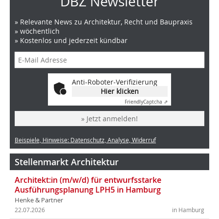
DBZ Newsletter
» Relevante News zu Architektur, Recht und Baupraxis
» wöchentlich
» Kostenlos und jederzeit kündbar
Anti-Roboter-Verifizierung
Hier klicken
Friendly
Captcha ⇗
» Jetzt anmelden!
Beispiele, Hinweise: Datenschutz, Analyse, Widerruf
Stellenmarkt Architektur
Architekt:in (m/w/d) für entwurfsstarke
Ausführungsplanung LPH5 in Hamburg
Henke & Partner
22.07.2026
in Hamburg