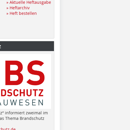
» Aktuelle Heftausgabe
» Heftarchiv
» Heft bestellen
z
z“ informiert zweimal im
das Thema Brandschutz
hutz.de