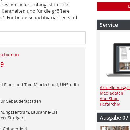
dessen Lieferumfang ist für die
40enthalten und für die größere
57. Für beide Schachtvarianten sind
Service
schien in
19
rid Piber und Tom Minderhoud, UNStudio
Aktuelle Ausga
Mediadaten
Abo-Shop
für Gebäudefassaden
Heftarchiv
chungszentrum, Lausanne/CH
Ausgabe 07
en, Stuttgart
d Chipperfield