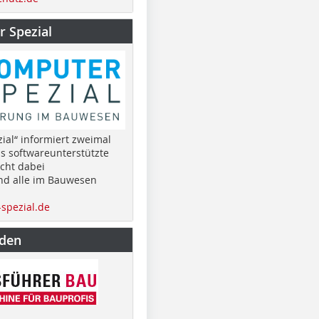
 Spezial
ial“ informiert zweimal
as softwareunterstützte
cht dabei
nd alle im Bauwesen
spezial.de
nden