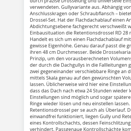
durch präzise Drosselung und universelle Ein
verwendeten. Gullyvariante aus. Abhängig v
Anschlusskragen oder Schraubflansch – biete
Drossel-Set. Hat der Flachdachablauf einen A
Abdichtungsebene fachgerecht verschweißt wir
Einbausituation die Retentionsdrossel RD 28
Handelt es sich um einen Flachdachablauf mit
gewisse Eigenhöhe. Genau darauf passt die g
ihren 48 cm Durchmesser. Beide Drosselvaria
Prinzip, um den vorausberechneten Volumen
der durch die Dachgullys in die Fallleitungen 
zwei gegeneinander verschiebbare Ringe an de
mittels Skala genau auf den gewünschten Vol
lassen. Üblicherweise wird hier eine Einstell
dass das Dach nach etwa 24 Stunden wieder le
Einstellungen sind möglich und sogar spätere
Ringe wieder lösen und neu einstellen lassen. 
Retentionsdrossel per se auch als Überlauf. D
einwandfrei funktioniert, liegen Gully und Re
eines Kontrollschachts, dessen Feinschlitz
verhindert. Passgenaue Kontrollschächte kom