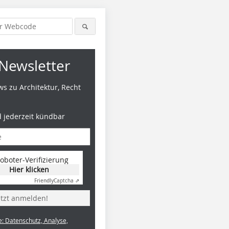
Newsletter
s zu Architektur, Recht
d jederzeit kündbar
oboter-Verifizierung
Hier klicken
Friendly
Captcha ⇗
etzt anmelden!
e: Datenschutz, Analyse,