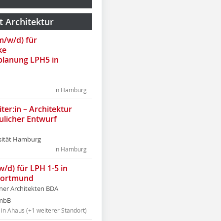
t Architektur
(m/w/d) für
ke
lanung LPH5 in
in Hamburg
ter:in – Architektur
ulicher Entwurf
sität Hamburg
in Hamburg
w/d) für LPH 1-5 in
Dortmund
tner Architekten BDA
tmbB
in Ahaus (+1 weiterer Standort)