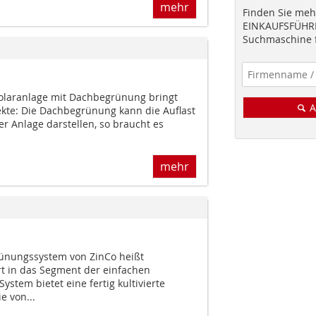
mehr
Finden Sie mehr
EINKAUFSFÜHRE
Suchmaschine f
olaranlage mit Dachbegrünung bringt
A
ekte: Die Dachbegrünung kann die Auflast
r Anlage darstellen, so braucht es
mehr
ünungssystem von ZinCo heißt
 in das Segment der einfachen
ystem bietet eine fertig kultivierte
 von...