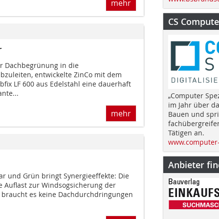
mehr
CS Computer
r
er Dachbegrünung in die
bzuleiten, entwickelte ZinCo mit dem
fix LF 600 aus Edelstahl eine dauerhaft
nte...
„Computer Spez
im Jahr über d
mehr
Bauen und spri
fachübergreife
Tätigen an.
www.computer-
Anbieter fi
ar und Grün bringt Synergieeffekte: Die
 Auflast zur Windsogsicherung der
r braucht es keine Dachdurchdringungen