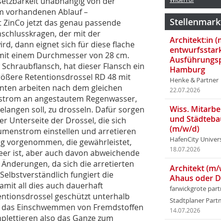
setzbarkeit unabhängig von der
om vorhandenen Ablauf –
Stellenmark
t ZinCo jetzt das genau passende
nschlusskragen, der mit der
Architekt:in 
d, dann eignet sich für diese flache
entwurfsstar
 mit einem Durchmesser von 28 cm.
Ausführungsp
 Schraubflansch, hat dieser Flansch ein
Hamburg
rößere Retentionsdrossel RD 48 mit
Henke & Partner
nten arbeiten nach dem gleichen
22.07.2026
strom an angestautem Regenwasser,
Wiss. Mitarbei
gelangen soll, zu drosseln. Dafür sorgen
und Städteba
r Unterseite der Drossel, die sich
(m/w/d)
umenstrom einstellen und arretieren
HafenCity Univer
ung vorgenommen, die gewährleistet,
18.07.2026
er ist, aber auch davon ab­weichende
 Änderungen, da sich die arretierten
Architekt (m/
Selbstverständlich fungiert die
Ahaus oder 
amit all dies auch dauerhaft
farwickgrote par
tentionsdrossel geschützt unterhalb
Stadtplaner Par
ung das Einschwemmen von Fremdstoffen
14.07.2026
plettieren also das Ganze zum