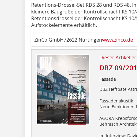
Retentions-Drossel-Set RDS 28 und RDS 48. In 
kleinere Baugröße der Kontrollschacht KS 10/
Retentionsdrossel der Kontrollschacht KS 10/
Aufstockelemente erhältlich.
ZinCo GmbH72622 Nürtingen
www.zinco.de
Dieser Artikel er
DBZ 09/20
Fassade
DBZ Heftpate Ast
Fassadenakustik
Neue Funktionen 
AGORA Krebsfors
Behnisch Architekt
Im Interview: Davi