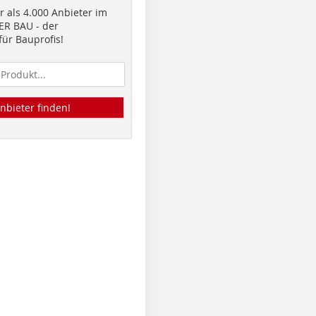
 als 4.000 Anbieter im
R BAU - der
ür Bauprofis!
nbieter finden!