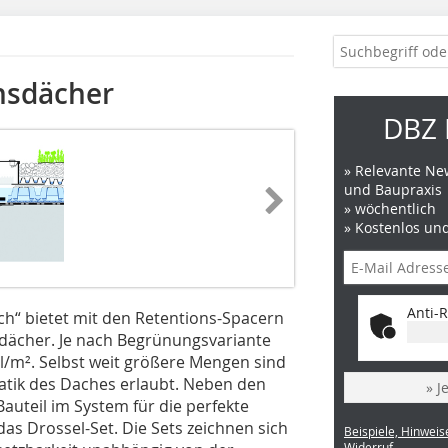
onsdächer
DBZ 
» Relevante New
und Baupraxis
» wöchentlich
» Kostenlos un
Anti-R
h“ bietet mit den Retentions-Spacern
sdächer. Je nach Begrünungsvariante
 l/m². Selbst weit größere Mengen sind
tatik des Daches erlaubt. Neben den
» J
auteil im System für die perfekte
as Drossel-Set. Die Sets zeichnen sich
Beispiele, Hinweis
Widerruf