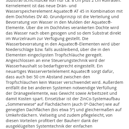
Substrat-Schichtdicke von nur ca. 8 cm plus 2 cm Rollrasen.
Kernelement ist das neue Drän- und
Wasserspeicherelement Aquatec® AT 45 in Kombination mit
dem Dochtvlies DV 40. Grundprinzip ist die Verteilung und
Bevorratung von Wasser in den Mulden der Aquatec®-
Elemente. Über die im Dochtvlies verankerten Dochte wird
das Wasser nach oben gesogen und so dem Substrat direkt
im Wurzelraum zur Verfügung gestellt. Die
Wasserbevorratung in den Aquatec®-Elementen wird über
Niederschläge bzw. falls ausbleibend, über die in den
Elementen eingeclipsten Tropfschläuche geregelt.
Angeschlossen an eine Steuerungstechnik wird der
Wasserhaushalt so bedarfsgerecht eingestellt. Ein
neuartiges Wasserverteilelement Aquatec® sorgt dafür,
dass auch bei 50 cm Abstand zwischen den
Tropfschläuchen kein Wasser verschwendet wird. Außerdem
entfällt die bei anderen Systemen notwendige Verfüllung
der Dränageelemente, was Gewicht sowie Arbeitszeit und
damit Kosten spart. Einsetzbar ist der ZinCo-Systemaufbau
„Sommerwiese“ auf Flachdächern (auch 0°-Dächer) wie auf
geneigten Dachflächen (bis etwa 5°) und gleichermaßen auf
Umkehrdächern. Vielseitig und zudem pflegeleicht, von
diesen Vorteilen profitiert der Bauherr dank der
ausgeklügelten Systemtechnik der einfachen