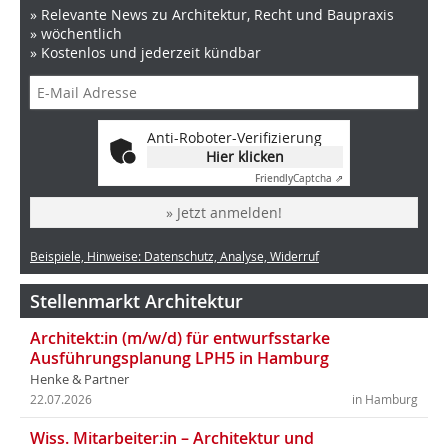
» Relevante News zu Architektur, Recht und Baupraxis
» wöchentlich
» Kostenlos und jederzeit kündbar
Anti-Roboter-Verifizierung
Hier klicken
Friendly
Captcha ⇗
» Jetzt anmelden!
Beispiele, Hinweise: Datenschutz, Analyse, Widerruf
Stellenmarkt Architektur
Architekt:in (m/w/d) für entwurfsstarke
Ausführungsplanung LPH5 in Hamburg
Henke & Partner
22.07.2026
in Hamburg
Wiss. Mitarbeiter:in – Architektur und