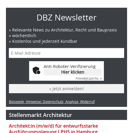
DBZ Newsletter
» Relevante News zu Architektur, Recht und Baupraxis
» wöchentlich
» Kostenlos und jederzeit kündbar
Anti-Roboter-Verifizierung
Hier klicken
Friendly
Captcha ⇗
» Jetzt anmelden!
Beispiele, Hinweise: Datenschutz, Analyse, Widerruf
Stellenmarkt Architektur
Architekt:in (m/w/d) für entwurfsstarke
Ausführungsplanung LPH5 in Hamburg