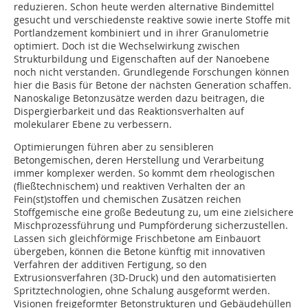
reduzieren. Schon heute werden alternative Bindemittel
gesucht und verschiedenste reaktive sowie inerte Stoffe mit
Portlandzement kombiniert und in ihrer Granulometrie
optimiert. Doch ist die Wechselwirkung zwischen
Strukturbildung und Eigenschaften auf der Nanoebene
noch nicht verstanden. Grundlegende Forschungen können
hier die Basis für Betone der nächsten Generation schaffen.
Nanoskalige Betonzusätze werden dazu beitragen, die
Dispergierbarkeit und das Reaktionsverhalten auf
molekularer Ebene zu verbessern.
Optimierungen führen aber zu sensibleren
Betongemischen, deren Herstellung und Verarbeitung
immer komplexer werden. So kommt dem rheologischen
(fließtechnischem) und reaktiven Verhalten der an
Fein(st)stoffen und chemischen Zusätzen reichen
Stoffgemische eine große Bedeutung zu, um eine zielsichere
Mischprozessführung und Pumpförderung sicherzustellen.
Lassen sich gleichförmige Frischbetone am Einbauort
übergeben, können die Betone künftig mit innovativen
Verfahren der additiven Fertigung, so den
Extrusionsverfahren (3D-Druck) und den automatisierten
Spritztechnologien, ohne Schalung ausgeformt werden.
Visionen freigeformter Betonstrukturen und Gebäudehüllen