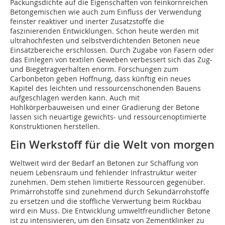
Packungsdichte auf die Eigenschaften von feinkornreichen
Betongemischen wie auch zum Einfluss der Verwendung
feinster reaktiver und inerter Zusatzstoffe die
faszinierenden Entwicklungen. Schon heute werden mit
ultrahochfesten und selbstverdichtenden Betonen neue
Einsatzbereiche erschlossen. Durch Zugabe von Fasern oder
das Einlegen von textilen Geweben verbessert sich das Zug-
und Biegetragverhalten enorm. Forschungen zum
Carbonbeton geben Hoffnung, dass künftig ein neues
Kapitel des leichten und ressourcenschonenden Bauens
aufgeschlagen werden kann. Auch mit
Hohlkörperbauweisen und einer Gradierung der Betone
lassen sich neuartige gewichts- und ressourcenoptimierte
Konstruktionen herstellen.
Ein Werkstoff für die Welt von morgen
Weltweit wird der Bedarf an Betonen zur Schaffung von
neuem Lebensraum und fehlender Infrastruktur weiter
zunehmen. Dem stehen limitierte Ressourcen gegenüber.
Primärrohstoffe sind zunehmend durch Sekundärrohstoffe
zu ersetzen und die stoffliche Verwertung beim Rückbau
wird ein Muss. Die Entwicklung umweltfreundlicher Betone
ist zu intensivieren, um den Einsatz von Zementklinker zu