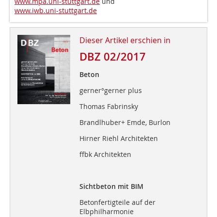
www.mpa.uni-stuttgart.de
und
www.iwb.uni-stuttgart.de
Dieser Artikel erschien in
DBZ 02/2017
Beton
gerner°gerner plus
Thomas Fabrinsky
Brandlhuber+ Emde, Burlon
Hirner Riehl Architekten
ffbk Architekten
Sichtbeton mit BIM
Betonfertigteile auf der
Elbphilharmonie