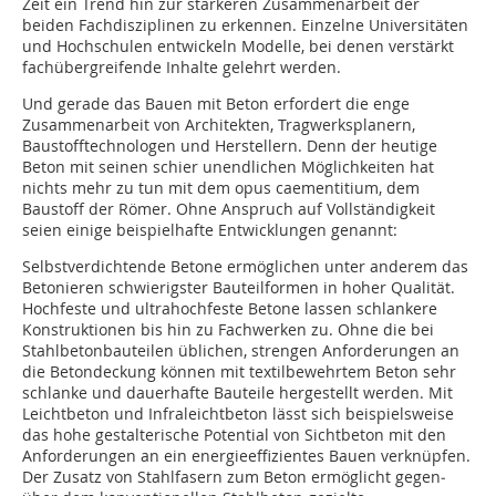
Zeit ein Trend hin zur stärkeren Zusammenarbeit der
beiden Fachdisziplinen zu erkennen. Einzelne Universitäten
und Hochschulen entwickeln Modelle, bei denen verstärkt
fachübergreifende Inhalte gelehrt werden.
Und gerade das Bauen mit Beton erfordert die enge
Zusammenarbeit von Architekten, Tragwerksplanern,
Baustofftechnologen und Herstellern. Denn der heutige
Beton mit seinen schier unendlichen Möglichkeiten hat
nichts mehr zu tun mit dem opus caementitium, dem
Baustoff der Römer. Ohne Anspruch auf Vollständigkeit
seien einige beispielhafte Entwicklungen genannt:
Selbstverdichtende Betone ermöglichen unter anderem das
Betonieren schwierigster Bauteilformen in hoher Qualität.
Hochfeste und ultrahochfeste Betone lassen schlankere
Konstruktionen bis hin zu Fachwerken zu. Ohne die bei
Stahlbetonbauteilen üblichen, strengen Anforderungen an
die Betondeckung können mit textilbewehrtem Beton sehr
schlanke und dauerhafte Bauteile hergestellt werden. Mit
Leichtbeton und Infraleichtbeton lässt sich beispielsweise
das hohe gestalterische Potential von Sichtbeton mit den
Anforderungen an ein energieeffizientes Bauen verknüpfen.
Der Zusatz von Stahlfasern zum Beton ermöglicht gegen­