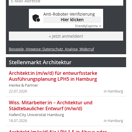
Anti-Roboter-Verifizierung
Hier klicken
Friendly
Captcha ⇗
» Jetzt anmelden!
Beispiele, Hinweise: Datenschutz, Analyse, Widerruf
Stellenmarkt Architektur
Architekt:in (m/w/d) für entwurfsstarke
Ausführungsplanung LPH5 in Hamburg
Henke & Partner
22.07.2026
in Hamburg
Wiss. Mitarbeiter:in – Architektur und
Städtebaulicher Entwurf (m/w/d)
HafenCity Universität Hamburg
18.07.2026
in Hamburg