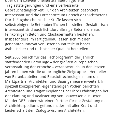
über dem konventionellen Stahlbeton gezielte
Traglaststeigerungen und eine verbesserte
Gebrauchstauglichkeit. Für den Architekten besonders
interessant sind die Fortschritte im Bereich des Sichtbetons.
Durch Zugabe chemischer Stoffe lassen sich
selbstreinigende Beton­oberflächen herstellen. Gestalterisch
interessant sind auch lichtdurch­lässige Betone, die aus
feinkörnigem Beton und Glasfasermatten bestehen.
Insbesondere im Fertigteilbau lassen sich mit den
genannten innovativen Betonen Bauteile in hoher
ästhetischer und technischer Qualität herstellen.
Seit 2003 bin ich für das Fachprogramm der jährlich
stattfinden­den BetonTage – der größten europäischen
Veranstaltung der Branche – verantwortlich. In den letzten
Jahren haben wir die ursprüngliche Zielgruppe – Hersteller
von Betonbauteilen und Baustofftechnologen – um die
Marktpartner Architekten und Bauingenieure erweitert. In
speziell konzipierten, eigenständigen Podien berichten
Architekten und Tragwerksplaner über ihre Erfahrungen bei
der Planung und Realisierung von Bauwerken aus Beton.
Mit der DBZ haben wir einen Partner für die Gestaltung des
Architekturpodiums gefunden, der mit aller Kraft und
Leidenschaft den Dialog zwischen Architekten,