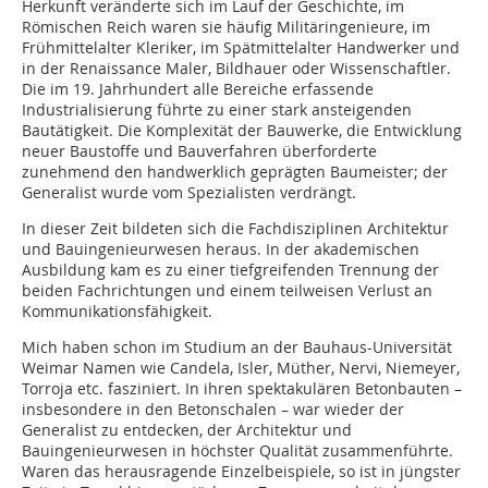
Herkunft veränderte sich im Lauf der Geschichte, im
Römischen Reich waren sie häufig Militäringenieure, im
Frühmittelalter Kleriker, im Spätmittelalter Handwerker und
in der Renaissance Maler, Bildhauer oder Wissenschaftler.
Die im 19. Jahrhundert alle Bereiche erfassende
Industrialisierung führte zu einer stark ansteigenden
Bautätigkeit. Die Komplexität der Bauwerke, die Entwicklung
neuer Baustoffe und Bauverfahren überforderte
zunehmend den handwerklich geprägten Baumeister; der
Generalist wurde vom Spezialisten verdrängt.
In dieser Zeit bildeten sich die Fachdisziplinen Architektur
und Bau­ingenieurwesen heraus. In der akademischen
Ausbildung kam es zu einer tiefgreifenden Trennung der
beiden Fachrichtungen und einem teilweisen Verlust an
Kommunikationsfähigkeit.
Mich haben schon im Studium an der Bauhaus-Universität
Weimar Namen wie Candela, Isler, Müther, Nervi, Niemeyer,
Torroja etc. fasziniert. In ihren spektakulären Betonbauten –
insbesondere in den Betonschalen – war wieder der
Generalist zu entdecken, der Architektur und
Bauingenieurwesen in höchster Qualität zusammenführte.
Waren das herausragende Einzelbeispiele, so ist in jüngster