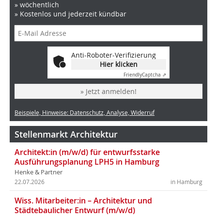
» wöchentlich
» Kostenlos und jederzeit kündbar
Anti-Roboter-Verifizierung
Hier klicken
Friendly
Captcha ⇗
» Jetzt anmelden!
Beispiele, Hinweise: Datenschutz, Analyse, Widerruf
Stellenmarkt Architektur
Architekt:in (m/w/d) für entwurfsstarke
Ausführungsplanung LPH5 in Hamburg
Henke & Partner
22.07.2026
in Hamburg
Wiss. Mitarbeiter:in – Architektur und
Städtebaulicher Entwurf (m/w/d)