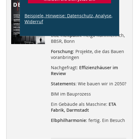
Dieser Artikel erschien in
DBZ 01/2017
Beispiele, Hinweise: Datenschutz, Analyse,
Widerruf
Zukunft des Bauens
DBZ
Heftpatin
: Helga Kühnhenrich,
BBSR, Bonn
Forschung
: Projekte, die das Bauen
voranbringen
Nachgefragt:
Effizienzhäuser im
Review
Statements
: Wie bauen wir in 2050?
BIM im Bauprozess
Ein Gebäude als Maschine:
ETA
Fabrik, Darmstadt
Elbphilharmonie
: fertig. Ein Besuch