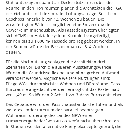
Stahlunterzügen spannt als Decke stützenfrei über die
Räume. In den Hohlräumen planen die Architekten die TGA
des Gebäudes mit dezentraler Lüftungsanlage. So ist ein
Geschoss innerhalb von 1,5 Wochen zu bauen. Die
vorgefertigten Bäder ermöglichen eine Entzerrung der
Gewerke im Innenausbau. Als Fassadensystem überlegten
sich ACMS ein Holztafelsystem. Komplett vorgefertigt,
können bis zu 1 000 m² Fassade pro Tag gebaut werden. In
der Summe würde der Fassadenbau ca. 3–4 Wochen
dauern.
Für die Nachnutzung schlagen die Architekten drei
Szenarien vor. Durch die äußeren Aussteifungswände
können die Grundrisse flexibel und ohne großen Aufwand
verändert werden. Mögliche weitere Nutzungen sind:
Pflege-WGs, durchmischtes Wohnen und Büroräume. Dass
Büroräume angedacht werden, ermöglicht das Rastermaß
von 1,40 m. So können 2-Achs- bzw. 3-Achs-Büros entstehen.
Das Gebäude wird den Passivhausstandard erfüllen und als
weiteres Förderkriterium der parallel beantragten
Wohnraumförderung des Landes NRW einen
2
Primärenergiebedarf von 40 kWh/m
a nicht überschreiten.
In Studien werden alternative Energiekonzepte geprüft, die