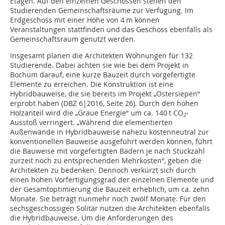
Etagen. Auf den einzelnen Geschossen stehen den
Studierenden Gemeinschaftsräume zur Verfügung. Im
Erdgeschoss mit einer Höhe von 4 m können
Veranstaltungen stattfinden und das Geschoss ebenfalls als
Gemeinschaftsraum genutzt werden.
Insgesamt planen die Architekten Wohnungen für 132
Studierende. Dabei achten sie wie bei dem Projekt in
Bochum darauf, eine kurze Bauzeit durch vorgefertigte
Elemente zu erreichen. Die Konstruktion ist eine
Hybridbauweise, die sie bereits im Projekt „Ostersiepen“
erprobt haben (DBZ 6|2016, Seite 26). Durch den hohen
Holzanteil wird die „Graue Energie“ um ca. 140 t CO
-
2
Ausstoß verringert. „Während die elementierten
Außenwände in Hybridbauweise nahezu kostenneutral zur
konventionellen Bauweise ausgeführt werden können, führt
die Bauweise mit vorgefertigten Bädern je nach Stückzahl
zurzeit noch zu entsprechenden Mehrkosten“, geben die
Architekten zu bedenken. Dennoch verkürzt sich durch
einen hohen Vorfertigungsgrad der einzelnen Elemente und
der Gesamtoptimierung die Bauzeit erheblich, um ca. zehn
Monate. Sie beträgt nunmehr noch zwölf Monate. Für den
sechsgeschossigen Solitär nutzen die Architekten ebenfalls
die Hybridbauweise. Um die Anforderungen des