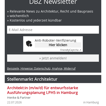
DBZ Newsletter
» Relevante News zu Architektur, Recht und Baupraxis
» wöchentlich
» Kostenlos und jederzeit kündbar
Anti-Roboter-Verifizierung
Hier klicken
Friendly
Captcha ⇗
» Jetzt anmelden!
Beispiele, Hinweise: Datenschutz, Analyse, Widerruf
Stellenmarkt Architektur
Architekt:in (m/w/d) für entwurfsstarke
Ausführungsplanung LPH5 in Hamburg
Henke & Partner
22.07.2026
in Hamburg