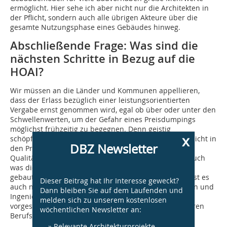
ermöglicht. Hier sehe ich aber nicht nur die Architekten in
der Pflicht, sondern auch alle übrigen Akteure über die
gesamte Nutzungsphase eines Gebäudes hinweg.
Abschließende Frage: Was sind die
nächsten Schritte in Bezug auf die
HOAI?
Wir müssen an die Länder und Kommunen appellieren,
dass der Erlass bezüglich einer leistungsorientierten
Vergabe ernst genommen wird, egal ob über oder unter den
Schwellenwerten, um der Gefahr eines Preisdumpings
möglichst frühzeitig zu begegnen. Denn geistig
x
schöpferische Leistungen von Freiberuflern gehören nicht in
DBZ Newsletter
den Preiswettkampf. Daraus resultierende
Qualitätseinbußen, nicht nur gestalterisch, sondern auch
was die Ingenieurleistungen betrifft, sind für unsere
gebaute Umwelt nicht akzeptabel. In diesem Kontext ist es
Dieser Beitrag hat Ihr Interesse geweckt?
auch nochmal wichtig zu betonen, dass die Architekten und
Dann bleiben Sie auf dem Laufenden und
Ingenieure darauf achten sollten, dass die nach HOAI
melden sich zu unserem kostenlosen
vorgesehenen Leistungen auch tatsächlich nur von ihren
wöchentlichen Newsletter an:
Berufsgruppen erbracht werden dürfen.
» Relevante Architekturprojekte