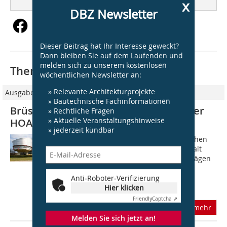
x
DBZ Newsletter
Dieser Beitrag hat Ihr Interesse geweckt?
Dann bleiben Sie auf dem Laufenden und
melden sich zu unserem kostenlosen
Thematisch passende Artikel:
wöchentlichen Newsletter an:
» Relevante Architekturprojekte
Ausgabe 09/2019
» Bautechnische Fachinformationen
Brüssel: Mindest- und Höchststätze der
» Rechtliche Fragen
» Aktuelle Veranstaltungshinweise
HOAI rechtswidrig
» jederzeit kündbar
Im Klageverfahren vor dem Europäischen
Gerichtshof (EuGH) hatte Generalanwalt
Maciej Szpunar in seinen Schlussanträgen
deutlich gemacht, dass er die
Verbindlichkeit der Mindest- und
Anti-Roboter-Verifizierung
Höchstsätze...
Hier klicken
Friendly
Captcha ⇗
mehr
Melden Sie sich jetzt an!