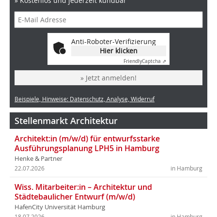
» Kostenlos und jederzeit kündbar
Anti-Roboter-Verifizierung
Hier klicken
Friendly
Captcha ⇗
» Jetzt anmelden!
Beispiele, Hinweise: Datenschutz, Analyse, Widerruf
Stellenmarkt Architektur
Architekt:in (m/w/d) für entwurfsstarke
Ausführungsplanung LPH5 in Hamburg
Henke & Partner
22.07.2026
in Hamburg
Wiss. Mitarbeiter:in – Architektur und
Städtebaulicher Entwurf (m/w/d)
HafenCity Universität Hamburg
18.07.2026
in Hamburg