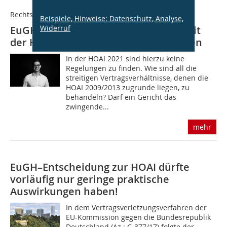
Rechtsprechung
Beispiele, Hinweise: Datenschutz, Analyse,
Widerruf
EuGH Verhandlung zur Anwendbarkeit
der HOAI-Mindestsätze in den Altfällen
In der HOAI 2021 sind hierzu keine
Regelungen zu finden. Wie sind all die
streitigen Vertragsverhältnisse, denen die
HOAI 2009/2013 zugrunde liegen, zu
behandeln? Darf ein Gericht das
zwingende...
mehr
EuGH–Entscheidung zur HOAI dürfte
vorläufig nur geringe praktische
Auswirkungen haben!
In dem Vertragsverletzungsverfahren der
EU-Kommission gegen die Bundesrepublik
Deutschland (Az.: C-377/17) folgte der