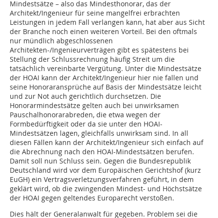
Mindestsätze – also das Mindesthonorar, das der
Architekt/Ingenieur für seine mangelfrei erbrachten
Leistungen in jedem Fall verlangen kann, hat aber aus Sicht
der Branche noch einen weiteren Vorteil. Bei den oftmals
nur mündlich abgeschlossenen
Architekten-/Ingenieurverträgen gibt es spätestens bei
Stellung der Schlussrechnung häufig Streit um die
tatsächlich vereinbarte Vergütung. Unter die Mindestsätze
der HOAI kann der Architekt/Ingenieur hier nie fallen und
seine Honor­aransprüche auf Basis der Mindestsätze leicht
und zur Not auch gerichtlich durchsetzen. Die
Honorarmindestsätze gelten auch bei unwirksamen
Pauschalhonorarabreden, die etwa wegen der
Formbedürftigkeit oder da sie unter den ­HOAI-
Mindestsätzen lagen, gleichfalls unwirksam sind. In all
diesen Fällen kann der Architekt/Ingenieur sich einfach auf
die Abrechnung nach den HOAI-Mindestsätzen berufen.
Damit soll nun Schluss sein. Gegen die Bundesrepublik
Deutschland wird vor dem Europäischen Gerichtshof (kurz
EuGH) ein Vertragsverletzungsverfahren geführt, in dem
geklärt wird, ob die zwingenden Mindest- und Höchstsätze
der HOAI gegen geltendes Europarecht verstoßen.
Dies hält der Generalanwalt für gegeben. Problem sei die