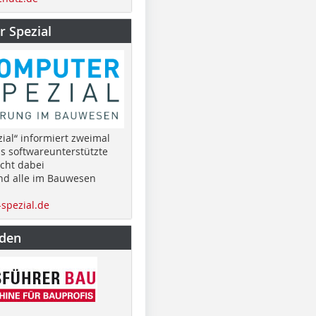
 Spezial
ial“ informiert zweimal
as softwareunterstützte
cht dabei
nd alle im Bauwesen
spezial.de
nden