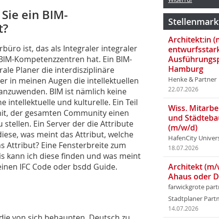
Sie ein BIM-
Stellenmark
t?
Architekt:in 
büro ist, das als Integraler integraler
entwurfsstar
 BIM-Kompetenzzentren hat. Ein BIM-
Ausführungsp
Hamburg
ale Planer die interdisziplinäre
r in meinen Augen die intellektuellen
Henke & Partner
22.07.2026
anzuwenden. BIM ist nämlich keine
ntellektuelle und kulturelle. Ein Teil
Wiss. Mitarbei
mit, der gesamten Community einen
und Städteba
stellen. Ein Server der die Attribute
(m/w/d)
diese, was meint das Attribut, welche
HafenCity Univer
 Attribut? Eine Fensterbreite zum
18.07.2026
nis kann ich diese finden und was meint
 einen IFC Code oder bsdd Guide.
Architekt (m/
Ahaus oder 
farwickgrote par
Stadtplaner Par
14.07.2026
, die von sich behaupten, Deutsch zu