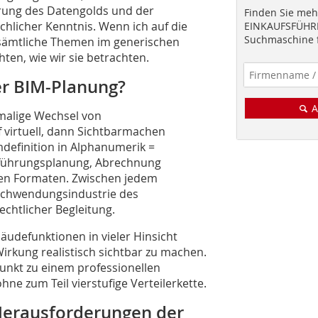
rung des Datengolds und der
Finden Sie mehr
chlicher Kenntnis. Wenn ich auf die
EINKAUFSFÜHRE
Suchmaschine f
sämtliche Themen im generischen
hten, wie wir sie betrachten.
er BIM-Planung?
A
malige Wechsel von
f virtuell, dann Sichtbarmachen
mdefinition in Alphanumerik =
sführungsplanung, Abrechnung
len Formaten. Zwischen jedem
schwendungs­industrie des
htlicher Begleitung.
äudefunktionen in vieler Hinsicht
irkung realistisch sichtbar zu machen.
unkt zu einem professionellen
e zum Teil vierstufige Verteilerkette.
Herausforderungen der