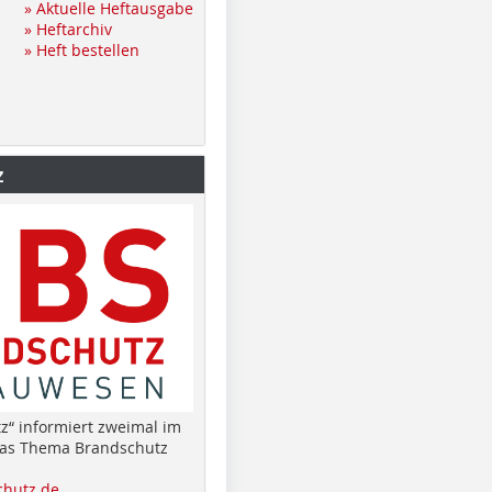
» Aktuelle Heftausgabe
» Heftarchiv
» Heft bestellen
z
z“ informiert zweimal im
das Thema Brandschutz
hutz.de