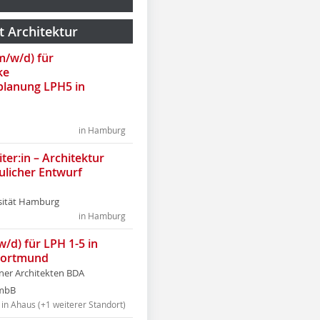
t Architektur
(m/w/d) für
ke
lanung LPH5 in
in Hamburg
ter:in – Architektur
ulicher Entwurf
sität Hamburg
in Hamburg
w/d) für LPH 1-5 in
Dortmund
tner Architekten BDA
tmbB
in Ahaus (+1 weiterer Standort)