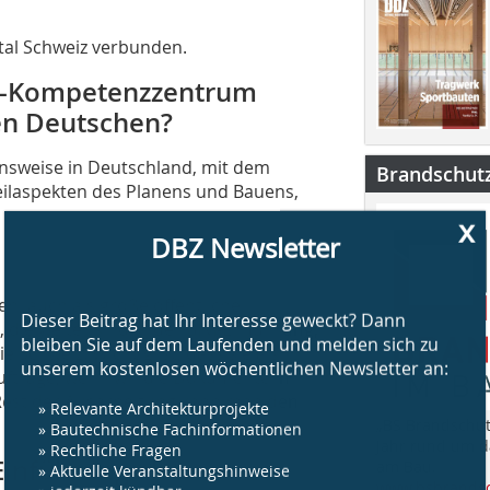
ital Schweiz verbunden.
IM-Kompetenzzentrum
en Deutschen?
ensweise in Deutschland, mit dem
Brandschut
eilaspekten des Planens und Bauens,
x
DBZ Newsletter
Dieser Beitrag hat Ihr Interesse geweckt? Dann
, auch als große öffentliche
bleiben Sie auf dem Laufenden und melden sich zu
die weiter sind in der BIM-Einführung,
unserem kostenlosen wöchentlichen Newsletter an:
 Schweiz. Wichtig ist, dass sie als
ufträge, wenn wir die Dokumente in
» Relevante Architekturprojekte
est der Ausarbeitung kann man den
» Bautechnische Fachinformationen
„BS Brandschut
» Rechtliche Fragen
Jahr rund um 
» Aktuelle Veranstaltungshinweise
Einführung also
am Bau.
» jederzeit kündbar
www.bsbrandsc