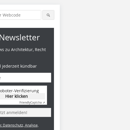
Newsletter
s zu Architektur, Recht
d jederzeit kündbar
oboter-Verifizierung
Hier klicken
Friendly
Captcha ⇗
etzt anmelden!
e: Datenschutz, Analyse,