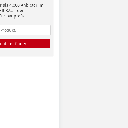
 als 4.000 Anbieter im
R BAU - der
ür Bauprofis!
nbieter finden!