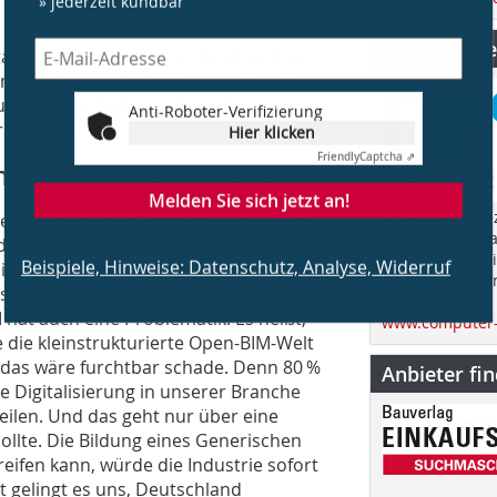
CS Computer
andards: Wir sind uns alle einig, dass
ndschulniveau haben. DGNB ist um
Anti-Roboter-Verifizierung
durchgesetzt haben sich LEED und
Hier klicken
rbeitbarer sind.
Friendly
Captcha ⇗
einer Zusammenarbeit?
Melden Sie sich jetzt an!
„Computer Spez
dem Generischen Property Server, um
im Jahr über d
nden. Es gibt deutsche Unternehmen,
Beispiele, Hinweise: Datenschutz, Analyse, Widerruf
Bauen und spri
st es eine ursächliche Aufgabe, die
fachübergreife
st eine staatliche Infrastruktur, die
Tätigen an.
M hat auch eine Problematik: Es heißt,
www.computer-
 die kleinstrukturierte Open-BIM-Welt
h das wäre furchtbar schade. Denn 80 %
Anbieter fi
e Digitalisierung in unserer Branche
eilen. Und das geht nur über eine
n sollte. Die Bildung eines Generischen
reifen kann, würde die Industrie sofort
t gelingt es uns, Deutschland