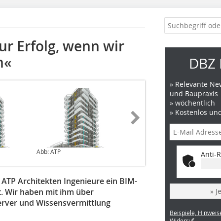
ur Erfolg, wenn wir
n«
DBZ 
» Relevante New
und Baupraxis
» wöchentlich
» Kostenlos un
Abb: ATP
Anti-R
ATP Architekten Ingenieure ein BIM-
. Wir haben mit ihm über
» J
erver und Wissensvermittlung
Beispiele, Hinweis
Widerruf