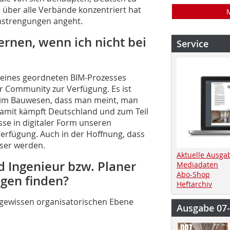
über alle Verbände konzentriert hat
Anstrengungen angeht.
ernen, wenn ich nicht bei
Service
on eines geordneten BIM-Prozesses
r Community zur Verfügung. Es ist
ng im Bauwesen, dass man meint, man
amit kämpft Deutschland und zum Teil
sse in digitaler Form unseren
erfügung. Auch in der Hoffnung, dass
ser werden.
Aktuelle Ausga
d Ingenieur bzw. Planer
Mediadaten
Abo-Shop
gen finden?
Heftarchiv
r gewissen organisatorischen Ebene
Ausgabe 07