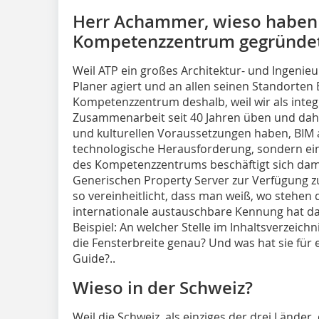
Herr Achammer, wieso haben 
Kompetenzzentrum gegründe
Weil ATP ein großes Architektur- und Ingenieur
Planer agiert und an allen seinen Standorten
Kompetenzzentrum deshalb, weil wir als integr
Zusammenarbeit seit 40 Jahren üben und dahe
und kulturellen Voraussetzungen haben, BIM 
technologische Herausforderung, sondern eine i
des Kompetenz­zentrums beschäftigt sich da
Generischen Property Server zur Verfügung zu 
so vereinheitlicht, dass man weiß, wo stehen 
internationale austauschbare Kennung hat das
Beispiel: An welcher Stelle im Inhaltsverzeich
die Fensterbreite genau? Und was hat sie für
Guide?..
Wieso in der Schweiz?
Weil die Schweiz, als einziges der drei Länder