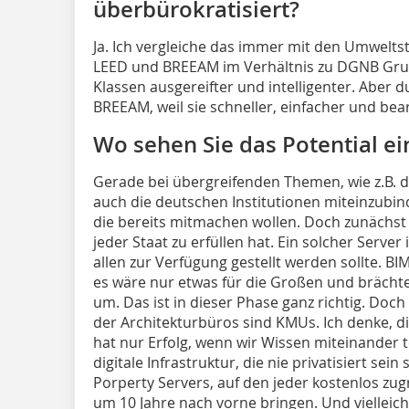
überbürokratisiert?
Ja. Ich vergleiche das immer mit den Umweltst
LEED und BREEAM im Verhältnis zu DGNB Gru
Klassen ausgereifter und intelligenter. Aber 
BREEAM, weil sie schneller, einfacher und bea
Wo sehen Sie das Potential 
Gerade bei übergreifenden Themen, wie z.B. 
auch die deutschen Institutionen miteinzubi
die bereits mitmachen wollen. Doch zunächst i
jeder Staat zu erfüllen hat. Ein solcher Server i
allen zur Verfügung gestellt werden sollte. BI
es wäre nur etwas für die Großen und brächte
um. Das ist in dieser Phase ganz richtig. Doc
der Architekturbüros sind KMUs. Ich denke, di
hat nur Erfolg, wenn wir Wissen miteinander t
digitale Infrastruktur, die nie privatisiert sei
Porperty Servers, auf den jeder kostenlos zug
um 10 Jahre nach vorne bringen. Und vielleich