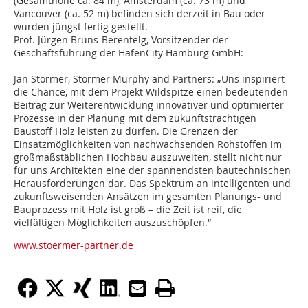
(Gesamthöhe ca. 84 m), Amsterdam (ca. 73 m) und
Vancouver (ca. 52 m) befinden sich derzeit in Bau oder
wurden jüngst fertig gestellt.
Prof. Jürgen Bruns-Berentelg, Vorsitzender der
Geschäftsführung der HafenCity Hamburg GmbH:
Jan Störmer, Störmer Murphy and Partners: „Uns inspiriert
die Chance, mit dem Projekt Wildspitze einen bedeutenden
Beitrag zur Weiterentwicklung innovativer und optimierter
Prozesse in der Planung mit dem zukunftsträchtigen
Baustoff Holz leisten zu dürfen. Die Grenzen der
Einsatzmöglichkeiten von nachwachsenden Rohstoffen im
großmaßstäblichen Hochbau auszuweiten, stellt nicht nur
für uns Architekten eine der spannendsten bautechnischen
Herausforderungen dar. Das Spektrum an intelligenten und
zukunftsweisenden Ansätzen im gesamten Planungs- und
Bauprozess mit Holz ist groß – die Zeit ist reif, die
vielfältigen Möglichkeiten auszuschöpfen.“
www.stoermer-partner.de