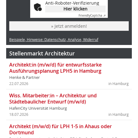
Anti-Roboter-Verifizierung
Hier klicken
Friendly
Captcha ⇗
» Jetzt anmelden!
Beispiele, Hinweise: Datenschutz, Analyse, Widerruf
Stellenmarkt Architektur
Architekt:in (m/w/d) für entwurfsstarke
Ausführungsplanung LPH5 in Hamburg
Henke & Partner
22.07.2026
in Hamburg
Wiss. Mitarbeiter:in – Architektur und
Städtebaulicher Entwurf (m/w/d)
HafenCity Universität Hamburg
18.07.2026
in Hamburg
Architekt (m/w/d) für LPH 1-5 in Ahaus oder
Dortmund