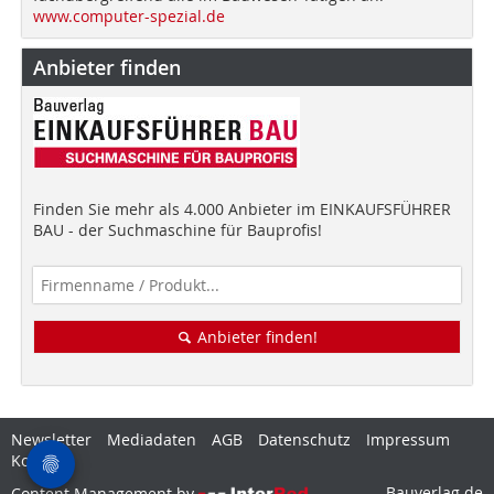
www.computer-spezial.de
Anbieter finden
Finden Sie mehr als 4.000 Anbieter im EINKAUFSFÜHRER
BAU - der Suchmaschine für Bauprofis!
Anbieter finden!
Newsletter
Mediadaten
AGB
Datenschutz
Impressum
Kontakt
Bauverlag.de
Content Management by