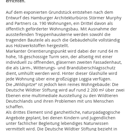
errichten.
Auf dem exponierten Grundstück entstehen nach dem
Entwurf des Hamburger Architekturbüros Störmer Murphy
and Partners ca. 190 Wohnungen, ein Drittel davon als
öffentlich geförderter Wohnungsbau. Mit Ausnahme der
aussteifenden Treppenhauskerne werden sowohl die
tragenden Bauteile als auch die Gebäudehülle vollständig
aus Holzwerkstoffen hergestellt.
Markanter Orientierungspunkt wird dabei der rund 64 m
hohe, 18-geschossige Turm sein, der allseitig mit einer
individuell zu öffnenden, gläsernen zweiten Fassadenhaut,
die als Lärm-, Witterungs- und Brandüberschlagsschutz
dient, umhüllt werden wird. Hinter dieser Glashülle wird
jede Wohnung über eine großzügige Loggia verfügen.
Die „Wildspitze“ ist jedoch kein reines Wohngebäude: Die
Deutsche Wildtier Stiftung wird auf rund 2 200 m² über zwei
Ebenen eine multimediale Ausstellung zu den Wildtieren
Deutschlands und ihren Problemen mit uns Menschen
schaffen.
Als drittes Element sind ganzheitliche, naturpädagogische
Angebote geplant, bei denen Kindern und Jugendlichen
unter fachlicher Begleitung lebendiges Naturwissen
vermittelt wird. Die Deutsche Wildtier Stiftung bezieht in