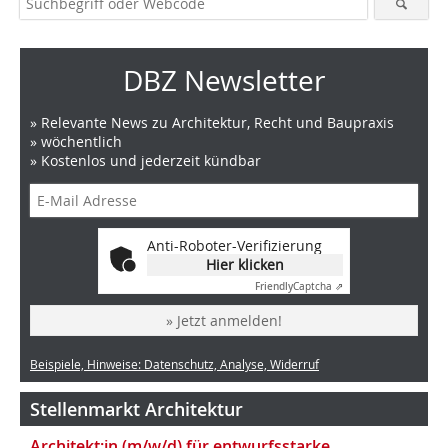
DBZ Newsletter
» Relevante News zu Architektur, Recht und Baupraxis
» wöchentlich
» Kostenlos und jederzeit kündbar
Anti-Roboter-Verifizierung
Hier klicken
Friendly
Captcha ⇗
» Jetzt anmelden!
Beispiele, Hinweise: Datenschutz, Analyse, Widerruf
Stellenmarkt Architektur
Architekt:in (m/w/d) für entwurfsstarke