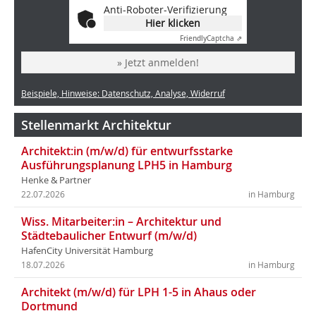
Anti-Roboter-Verifizierung
Hier klicken
Friendly
Captcha ⇗
» Jetzt anmelden!
Beispiele, Hinweise: Datenschutz, Analyse, Widerruf
Stellenmarkt Architektur
Architekt:in (m/w/d) für entwurfsstarke
Ausführungsplanung LPH5 in Hamburg
Henke & Partner
22.07.2026
in Hamburg
Wiss. Mitarbeiter:in – Architektur und
Städtebaulicher Entwurf (m/w/d)
HafenCity Universität Hamburg
18.07.2026
in Hamburg
Architekt (m/w/d) für LPH 1-5 in Ahaus oder
Dortmund