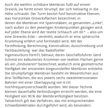
Auch die weithin sichtbare Membran fußt auf einem
Dreieck, sie formt einen Strumpf, der sich helixartig in die
Höhe schraubt. Der Turm besitzt fünf konstruktive Ebenen,
was horizontale Dreiecksflächen bezeichnet, in
denen die Membran mit Spannstäben, so genannten „Links“,
nach außen zu den je­weiligen Knotenpunkten gezogen wird.
Auf jeder Ebene wird der textile Schlauch um 60 ° – also um
eine Dreiecks-Ecke – verdreht, wo­durch er eine sphärische
Krümmung erfährt und formstabil wird. Mit der
Formfindung, Berechnung, Konstruktion, Ausschreibung und
Fachbauleitung war das Radolfzeller
Ingenieurbüro formTL betraut, deren Geschäftsführer Gerd
Schmid ein kalkuliertes Krümmen von textilen Flächen gerne
als ein „Ondulieren“ bezeichnet, wodurch eine geometrische
Steifigkeit der ansonsten biegeunsteifen Membran entstehe.
Die strumpfartige Membran besteht im Wesentlichen aus
drei Teilflächen, die aus jeweils sechs zweidimensionalen
Bahnen mit einer Überlappung von 6 cm
hochfrequenzverschweißt wurden. Mit dieser Technik
können dauerhafte Verbindungen erreicht werden, die eine
Festigkeit von 90 % der Membranfestigkeit besitzen.
Tatsächlich gilt das Verfahren, das mit entsprechenden
Schweißelektroden durchgeführt wird, als besonders