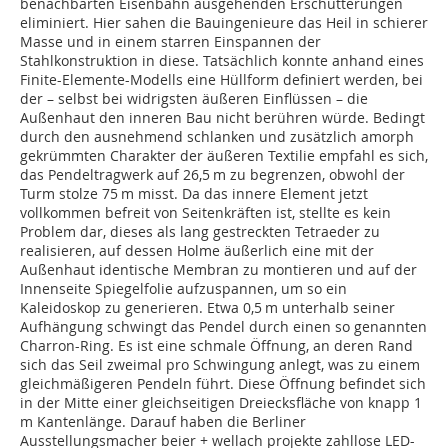
benachbarten Eisenbahn ausgehenden Erschütterungen
eliminiert. Hier sahen die Bauingenieure das Heil in schierer
Masse und in einem starren Einspannen der
Stahlkonstruktion in diese. Tatsächlich konnte anhand eines
Finite-Elemente-Modells eine Hüllform definiert werden, bei
der – selbst bei widrigsten äußeren Einflüssen – die
Außenhaut den inneren Bau nicht berühren würde. Bedingt
durch den ausnehmend schlanken und zusätzlich amorph
gekrümmten Charakter der äußeren Textilie empfahl es sich,
das Pendel­tragwerk auf 26,5 m zu begrenzen, obwohl der
Turm stolze 75 m misst. Da das innere Element jetzt
vollkommen befreit von Seitenkräften ist, stellte es kein
Problem dar, dieses als lang gestreckten Tetraeder zu
realisieren, auf dessen Holme äußerlich eine mit der
Außenhaut identische Membran zu montieren und auf der
Innenseite Spiegelfolie aufzuspannen, um so ein
Kaleidoskop zu generieren. Etwa 0,5 m unterhalb seiner
Aufhängung schwingt das Pendel durch einen so genannten
Charron-Ring. Es ist eine schmale Öffnung, an deren Rand
sich das Seil zweimal pro Schwingung anlegt, was zu einem
gleichmäßigeren Pendeln führt. Diese Öffnung befindet sich
in der Mitte einer gleichseitigen Dreiecksfläche von knapp 1
m Kantenlänge. Darauf haben die Berliner
Ausstellungsmacher beier + wellach projekte zahllose LED-