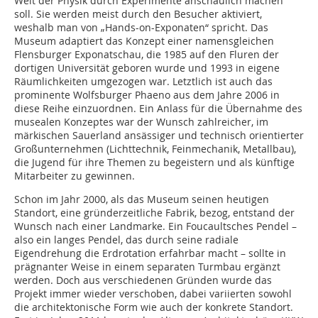
Welt der Physik durch Experimente anschaulich machen
soll. Sie werden meist durch den Besucher aktiviert,
weshalb man von „Hands-on-Exponaten“ spricht. Das
Museum adaptiert das Konzept einer namensgleichen
Flensburger Exponatschau, die 1985 auf den Fluren der
dortigen Universität geboren wurde und 1993 in eigene
Räumlichkeiten umgezogen war. Letztlich ist auch das
prominente Wolfsburger Phaeno aus dem Jahre 2006 in
diese Reihe einzuordnen. Ein Anlass für die Übernahme des
musealen Konzeptes war der Wunsch zahlreicher, im
märkischen Sauerland ansässiger und technisch orientierter
Großunternehmen (Lichttechnik, Feinmechanik, Metallbau),
die Jugend für ihre Themen zu begeistern und als künftige
Mitarbeiter zu gewinnen.
Schon im Jahr 2000, als das Museum seinen heutigen
Standort, eine gründerzeitliche Fabrik, bezog, entstand der
Wunsch nach einer Landmarke. Ein Foucaultsches Pendel –
also ein langes Pendel, das durch seine radiale
Eigendrehung die Erdrotation erfahrbar macht – sollte in
prägnanter Weise in einem separaten Turmbau ergänzt
werden. Doch aus verschiedenen Gründen wurde das
Projekt immer wieder verschoben, dabei variierten sowohl
die architektonische Form wie auch der konkrete Standort.