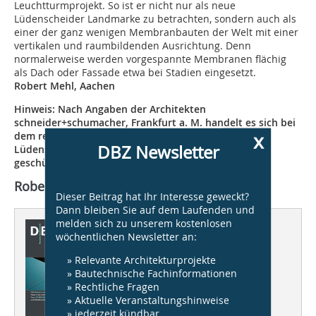
Leuchtturmprojekt. So ist er nicht nur als neue
Lüdenscheider Landmarke zu betrachten, sondern auch als
einer der ganz wenigen Membranbauten der Welt mit einer
vertikalen und raumbildenden Ausrichtung. Denn
normalerweise werden vorgespannte Membranen flächig
als Dach oder Fassade etwa bei Stadien eingesetzt.
Robert Mehl, Aachen
Hinweis: Nach Angaben der Architekten
schneider+schumacher, Frankfurt a. M. handelt es sich bei
x
dem realisierten Projekt, Phänomenta-Turm in
DBZ Newsletter
Lüdenscheid, um einen urheberrechtlich
geschützten Entwurf von schneider+schumacher.
Robert Mehl, Aachen
Dieser Beitrag hat Ihr Interesse geweckt?
Dann bleiben Sie auf dem Laufenden und
melden sich zu unserem kostenlosen
Dieser Artikel erschien in
wöchentlichen Newsletter an:
DBZ 08/2015
» Relevante Architekturprojekte
» Bautechnische Fachinformationen
Tragwerk
» Rechtliche Fragen
komplex, raffiniert, unsichtbar
» Aktuelle Veranstaltungshinweise
» jederzeit kündbar
DBZ Heftpate Harald Kloft
über