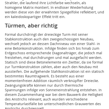
Strahler, die laufend ihre Lichtfarbe wechseln, als
homogene Matrix montiert. In endloser Wiederholung
werden diese von der erwähnten Spiegelfolie reflektiert, und
ein kaleidoskopartiger Effekt tritt ein.
Türmen, aber richtig
Formal durchdringt der dreieckige Turm mit seiner
Stabkonstruktion auch den zweigeschossigen Neubau,
wechselt jedoch an dessen Dachniveau von einer Stahl- in
eine Betonkonstruktion. Infolge finden sich bis hinab zum
Erdgeschoss entsprechende Diagonalträger, die jedoch mal
freistehen, mal durchdrungen und mal ausgefacht werden.
Statisch sind diese Betonelemente ein Zwitter, da sie formal
zur Turmkonstruktion zählen, aber auch den Neubau mit
aussteifen. Die aufgehende Stahlkonstruktion ist ein statisch
bestimmtes Raumtragwerk. Es besteht aus einer
momentenfreien Addition räumlich verknüpfter Dreiecke.
Zwängungskräfte können nur durch thermische
Spannungen infolge von Sonneneinstrahlung entstehen. In
diesem Zusammenhang war bei dem Bauwerk die Helligkeit
des Anstrichs relevant, auch wurden verschiedene
Temperaturlastfälle bei unterschiedlichen Grauwer­ten des
Anstrichs durchgespielt.