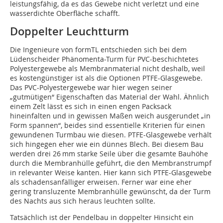
leistungsfähig, da es das Gewebe nicht verletzt und eine
wasserdichte Oberfläche schafft.
Doppelter Leuchtturm
Die Ingenieure von formTL entschieden sich bei dem
Lüdenscheider Phänomenta-Turm für PVC-beschichtetes
Polyestergewebe als Membranmaterial nicht deshalb, weil
es kostengünstiger ist als die Optionen PTFE-Glasgewebe.
Das PVC-Polyestergewebe war hier wegen seiner
„gutmütigen“ Eigenschaften das Material der Wahl. Ähnlich
einem Zelt lässt es sich in einen engen Packsack
hineinfalten und in gewissen Maßen weich aus­gerundet „in
Form spannen“, beides sind essentielle Kriterien für einen
gewundenen Turmbau wie diesen. PTFE-Glasgewebe verhält
sich hingegen eher wie ein dünnes Blech. Bei diesem Bau
werden drei 26 mm starke Seile über die gesamte Bauhöhe
durch die Membranhülle geführt, die den Membranstrumpf
in relevanter Weise kanten. Hier kann sich PTFE-Glasgewebe
als schadensanfälliger erweisen. Ferner war eine eher
gering transluzente Membranhülle gewünscht, da der Turm
des Nachts aus sich heraus leuchten sollte.
Tatsächlich ist der Pendelbau in doppelter Hinsicht ein