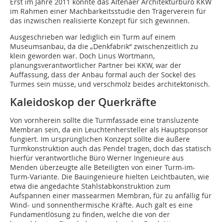
Erst im Jahre 2011 konnte das Altenaer Architekturbüro KKW
im Rahmen einer Machbarkeitsstudie den Trägerverein für
das inzwischen realisierte Konzept für sich gewinnen.
Ausgeschrieben war lediglich ein Turm auf einem
Museumsanbau, da die „Denkfabrik“ zwischenzeitlich zu
klein geworden war. Doch Linus Wortmann,
planungsverantwortlicher Partner bei KKW, war der
Auffassung, dass der Anbau formal auch der Sockel des
Turmes sein müsse, und verschmolz beides architektonisch.
Kaleidoskop der Querkräfte
Von vornherein sollte die Turmfassade eine transluzente
Membran sein, da ein Leuchtenhersteller als Hauptsponsor
fungiert. Im ursprünglichen Konzept sollte die äußere
Turmkonstruktion auch das Pendel tragen, doch das statisch
hierfür verantwortliche Büro Werner Ingenieure aus
Menden überzeugte alle Beteiligten von einer Turm-im-
Turm-Variante. Die Bauingenieure hielten Leichtbauten, wie
etwa die angedachte Stahlstabkonstruktion zum
Aufspannen einer massearmen Membran, für zu anfällig für
Wind- und sonnenthermische Kräfte. Auch galt es eine
Fundamentlösung zu finden, welche die von der