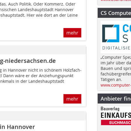
 das. Auch Politik. Oder Kommerz. Oder
chsischen Landeshauptstadt Hannover
CS Computer
shauptstadt. Hier wie dort an der Leine
mehr
„Computer Spez
ag-niedersachsen.de
im Jahr über d
Bauen und spri
g in Hannover nicht in schönem Holz­fach­
fachübergreife
st! Dann wäre er der Anziehungspunkt
Tätigen an.
enkmals in der Landeshauptstadt
www.computer-
Anbieter fi
mehr
 in Hannover