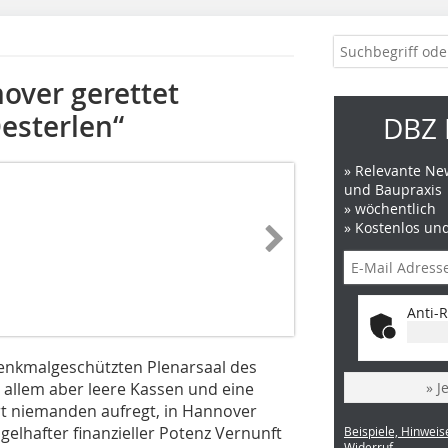
over gerettet
esterlen“
DBZ 
» Relevante New
und Baupraxis
» wöchentlich
» Kostenlos un
Anti-R
denkmalgeschützten Plenarsaal des
 allem aber leere Kassen und eine
» J
t niemanden aufregt, in Hannover
lhafter finanzieller Potenz Vernunft
Beispiele, Hinweis
Widerruf