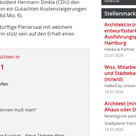
räsident Hermann Dinkla (CDU) den
 ihm ein Gutachten Kostensteigerungen
Stellenmark
64 Mio. €).
Architekt:in 
dürftige Plenarsaal mit welchem
entwurfsstar
n stolz sein auf den Erhalt eines
Ausführungsp
Hamburg
Henke & Partner
22.07.2026
schien in
11
Wiss. Mitarbei
und Städteba
(m/w/d)
rfen
HafenCity Univer
18.07.2026
Architekt (m/
Ahaus oder 
Brennen muß man!"
farwickgrote par
Stadtplaner Par
14.07.2026
me Europas - Neue Therme Wien