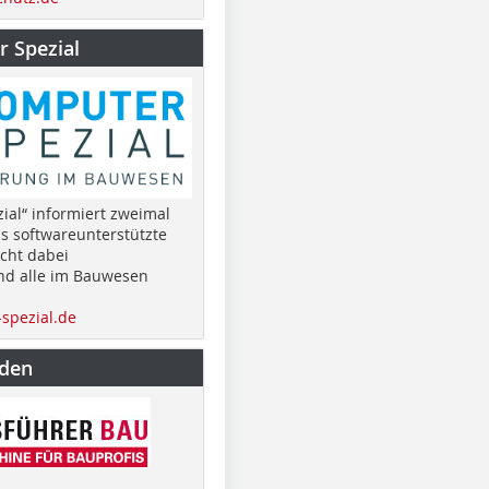
 Spezial
ial“ informiert zweimal
as softwareunterstützte
cht dabei
nd alle im Bauwesen
spezial.de
nden