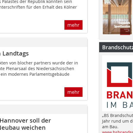
 Palastes der Republik konnten sein
terschriften für den Erhalt des Kölner
mehr
Brandschut
n Landtags
kten von blocher partners wurde der in
te Plenarsaal des Niedersächsischen
n ein modernes Parlamentsgebäude
mehr
„BS Brandschut
 Hannover soll der
Jahr rund um 
 Neubau weichen
am Bau.
www.bsbrandsc