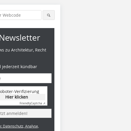
Newsletter
s zu Architektur, Recht
d jederzeit kündbar
oboter-Verifizierung
Hier klicken
Friendly
Captcha ⇗
etzt anmelden!
e: Datenschutz, Analyse,