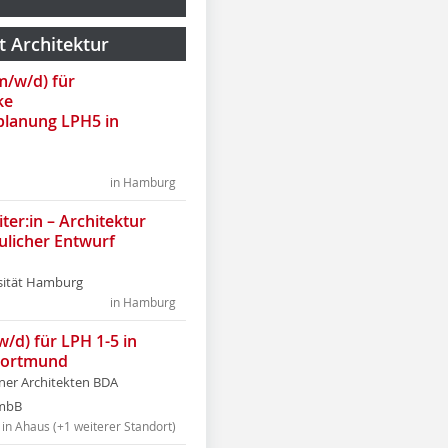
t Architektur
(m/w/d) für
ke
lanung LPH5 in
in Hamburg
ter:in – Architektur
ulicher Entwurf
sität Hamburg
in Hamburg
w/d) für LPH 1-5 in
Dortmund
tner Architekten BDA
tmbB
in Ahaus (+1 weiterer Standort)