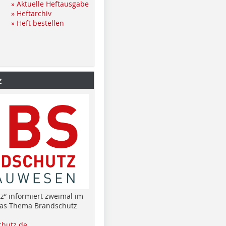
» Aktuelle Heftausgabe
» Heftarchiv
» Heft bestellen
z
z“ informiert zweimal im
das Thema Brandschutz
hutz.de