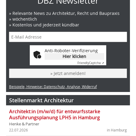
DBZ Newsletter
» Relevante News zu Architektur, Recht und Baupraxis
» wöchentlich
» Kostenlos und jederzeit kündbar
Anti-Roboter-Verifizierung
Hier klicken
Friendly
Captcha ⇗
» Jetzt anmelden!
Beispiele, Hinweise: Datenschutz, Analyse, Widerruf
Stellenmarkt Architektur
Architekt:in (m/w/d) für entwurfsstarke
Ausführungsplanung LPH5 in Hamburg
Henke & Partner
22.07.2026
in Hamburg