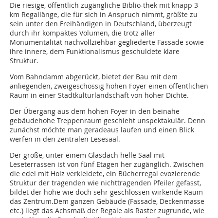
Die riesige, öffentlich zugängliche Biblio-thek mit knapp 3
km Regallänge, die für sich in Anspruch nimmt, größte zu
sein unter den Freihändigen in Deutschland, überzeugt
durch ihr kompaktes Volumen, die trotz aller
Monumentalität nachvollziehbar gegliederte Fassade sowie
ihre innere, dem Funktionalismus geschuldete klare
Struktur.
Vom Bahndamm abgerückt, bietet der Bau mit dem
anliegenden, zweigeschossig hohen Foyer einen öffentlichen
Raum in einer Stadtkulturlandschaft von hoher Dichte.
Der Übergang aus dem hohen Foyer in den beinahe
gebäudehohe Treppenraum geschieht unspektakulär. Denn
zunächst möchte man geradeaus laufen und einen Blick
werfen in den zentralen Lesesaal.
Der große, unter einem Glasdach helle Saal mit
Leseterrassen ist von fünf Etagen her zugänglich. Zwischen
die edel mit Holz verkleidete, ein Bücherregal evozierende
Struktur der tragenden wie nichttragenden Pfeiler gefasst,
bildet der hohe wie doch sehr geschlossen wirkende Raum
das Zentrum.Dem ganzen Gebäude (Fassade, Deckenmasse
etc.) liegt das Achsmaß der Regale als Raster zugrunde, wie