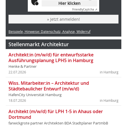
Hier klicken
Friendly
Captcha ⇗
» Jetzt anmelden!
Beispiele, Hinweise: Datenschutz, Analyse, Widerruf
Stellenmarkt Architektur
Architekt:in (m/w/d) für entwurfsstarke
Ausführungsplanung LPH5 in Hamburg
Henke & Partner
22.07.2026
in Hamburg
Wiss. Mitarbeiter:in – Architektur und
Städtebaulicher Entwurf (m/w/d)
HafenCity Universität Hamburg
18.07.2026
in Hamburg
Architekt (m/w/d) für LPH 1-5 in Ahaus oder
Dortmund
farwickgrote partner Architekten BDA Stadtplaner PartmbB